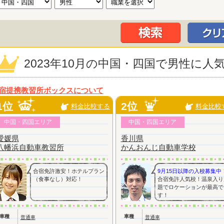
2023年10月の中国・四国で男性に
宿提携教習所ボックスについて
1位
2位
料金比較する
料金比較
中国・四国エリア
中国・四国エリア
愛媛県
香川県
八幡浜自動車教習所
かんおんじ自動車学校
合宿免許激安！ホテルプラン
9月15日以降の入校募集中
（食事なし）対応！
合宿免許人気校！温泉入り
題でロケーションが最高で
す！
車種
車種
普通車
普通車