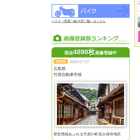
バイク（普通二輪/大型二輪）はこちら
4898枚
現在
画像登録中
2026.07.27
広島県
竹原自動車学校
歴史情緒あふれる竹原の町並み保存地区