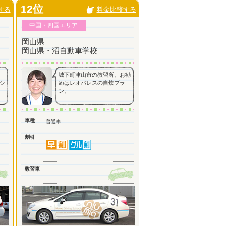
12位
する
料金比較する
中国・四国エリア
岡山県
岡山県・沼自動車学校
城下町津山市の教習所。お勧
シ
めはレオパレスの自炊プラ
ン。
車種
普通車
割引
教習車