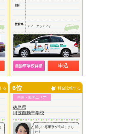
割引
教習車
ディーダラティオ
6位
する
料金比較する
中国・四国エリア
徳島県
阿波自動車学校
）
新しい専用寮が完成しまし
た！