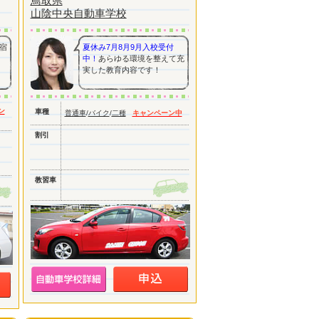
鳥取県
山陰中央自動車学校
宿
夏休み7月8月9月入校受付
中！
あらゆる環境を整えて充
実した教育内容です！
ン
車種
普通車
/
バイク
/
二種
キャンペーン中
割引
教習車