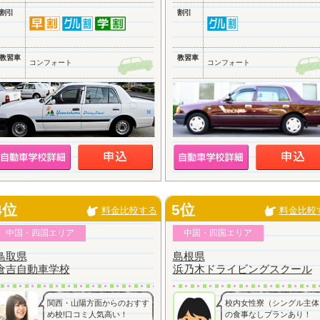
割引
割引
教習車
教習車
コンフォート
コンフォート
4位
5位
料金比較する
料金比較
中国・四国エリア
中国・四国エリア
鳥取県
島根県
倉吉自動車学校
浜乃木ドライビングスクール
関西・山陽方面からのおすす
校内女性寮（シングル主体
め校!口コミ人気高い！
の食事なしプランあり！