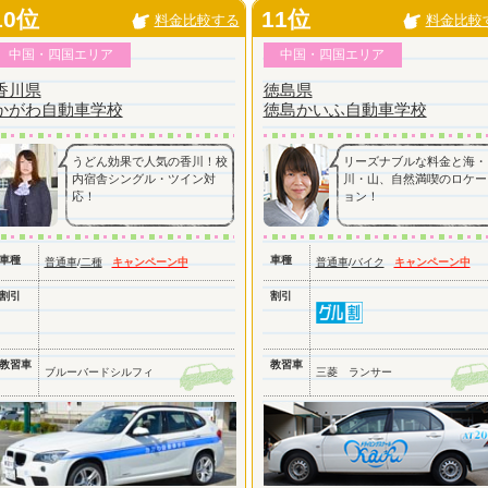
10位
11位
料金比較する
料金比較
中国・四国エリア
中国・四国エリア
香川県
徳島県
かがわ自動車学校
徳島かいふ自動車学校
うどん効果で人気の香川！校
リーズナブルな料金と海・
内宿舎シングル・ツイン対
川・山、自然満喫のロケー
応！
ョン！
車種
車種
普通車
/
二種
キャンペーン中
普通車
/
バイク
キャンペーン中
割引
割引
教習車
教習車
ブルーバードシルフィ
三菱 ランサー