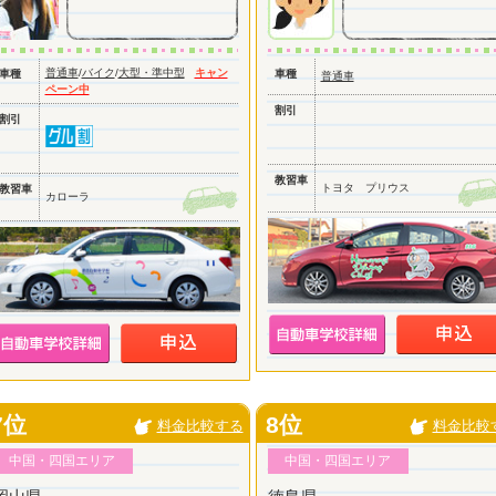
普通車
/
バイク
/
大型・準中型
キャン
車種
車種
普通車
ペーン中
割引
割引
教習車
トヨタ プリウス
教習車
カローラ
7位
8位
料金比較する
料金比較
中国・四国エリア
中国・四国エリア