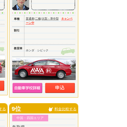
普通車
/
二種
/
大型・準中型
キャンペ
車種
ーン中
割引
教習車
ホンダ シビック
9位
する
料金比較する
中国・四国エリア