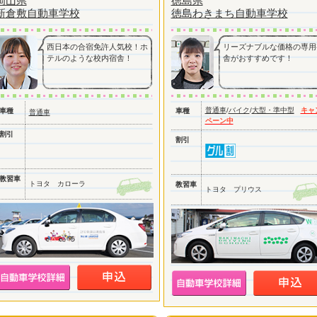
岡山県
徳島県
新倉敷自動車学校
徳島わきまち自動車学校
西日本の合宿免許人気校！ホ
リーズナブルな価格の専用
テルのような校内宿舎！
舎がおすすめです！
普通車
/
バイク
/
大型・準中型
キャ
車種
車種
普通車
ペーン中
割引
割引
教習車
トヨタ カローラ
教習車
トヨタ プリウス