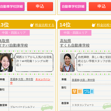
13位
14位
料金比較する
料金比較
中国・四国エリア
中国・四国エリア
鳥取県
高知県
イナバ自動車学校
すくも自動車学校
関西エリアから人気の合宿免
自然満喫、美しい海と笑顔
許！wi-fi完備！シングル対
絶えない学校スタッフが自
応！
慢！
普通車
/
大型・準中型
キャンペーン
車種
車種
普通車
/
大型・準中型
中
割引
割引
教習車
トヨタコンフォート
教習車
ブルーバードシルフィ