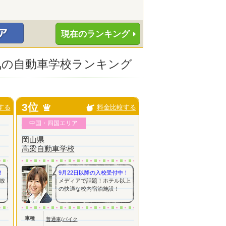
現在のランキング
人気の自動車学校ランキング
3位
する
料金比較する
中国・四国エリア
岡山県
高梁自動車学校
！
9月22日以降の入校受付中！
放
メディアで話題！ホテル以上
の快適な校内宿泊施設！
車種
普通車
/
バイク