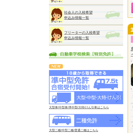
社会人の入校希望
申込み情報一覧
フリーターの入校希望
申込み情報一覧
大型車/中型車/準中型/大特/けん引車はこちら
大型二種/中型二種/普通二種はこちら