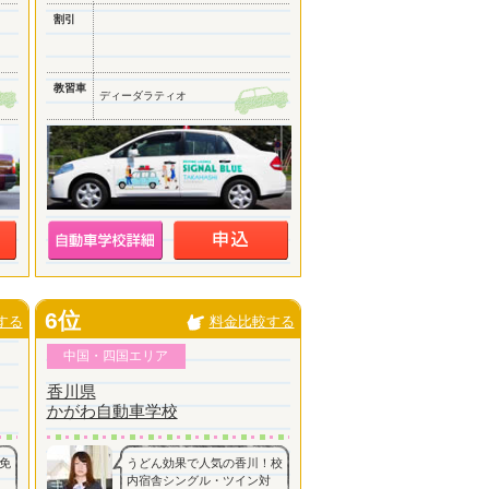
割引
教習車
ディーダラティオ
6位
する
料金比較する
中国・四国エリア
香川県
かがわ自動車学校
免
うどん効果で人気の香川！校
内宿舎シングル・ツイン対