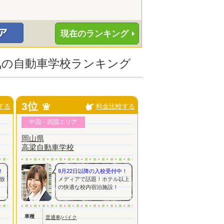
現在のランキング
人気の自動車学校ランキング
3位
する
料金比較する
中国・四国エリア
岡山県
高梁自動車学校
！
9月22日以降の入校受付中！
放
メディアで話題！ホテル以上
の快適な校内宿泊施設！
車種
普通車
/
バイク