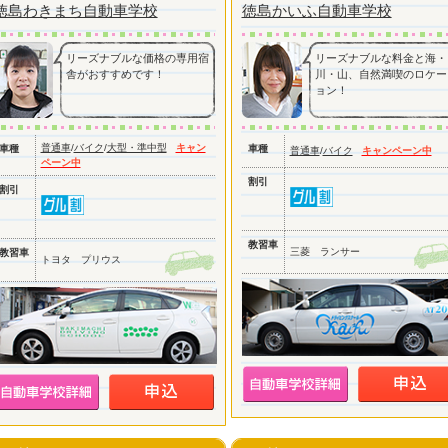
徳島わきまち自動車学校
徳島かいふ自動車学校
リーズナブルな価格の専用宿
リーズナブルな料金と海・
舎がおすすめです！
川・山、自然満喫のロケー
ョン！
普通車
/
バイク
/
大型・準中型
キャン
車種
車種
普通車
/
バイク
キャンペーン中
ペーン中
割引
割引
教習車
三菱 ランサー
教習車
トヨタ プリウス