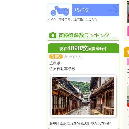
バイク（普通二輪/大型二輪）はこちら
4898枚
現在
画像登録中
2026.07.27
広島県
竹原自動車学校
歴史情緒あふれる竹原の町並み保存地区