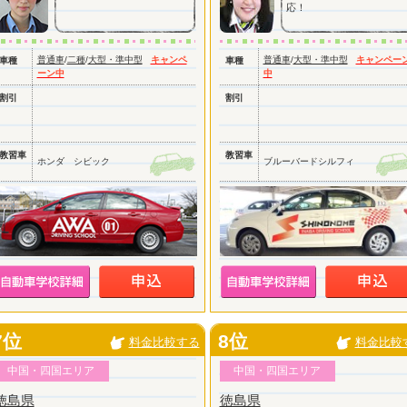
応！
普通車
/
二種
/
大型・準中型
キャンペ
普通車
/
大型・準中型
キャンペー
車種
車種
ーン中
中
割引
割引
教習車
教習車
ホンダ シビック
ブルーバードシルフィ
7位
8位
料金比較する
料金比較
中国・四国エリア
中国・四国エリア
徳島県
徳島県