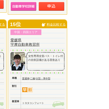
15位
する
料金比較する
中国・四国エリア
愛媛県
宇摩自動車教習所
）
女性専用全室バス・トイレ付
の自炊設備がある宿舎あり
車種
普通車
/
二種
/
大型・準中型
割引
教習車
トヨタコンフォート