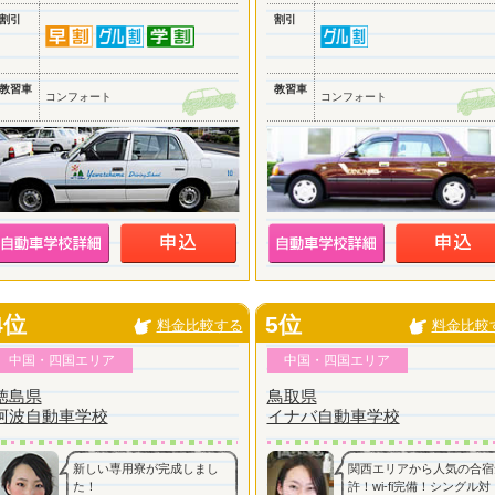
割引
割引
教習車
教習車
コンフォート
コンフォート
4位
5位
料金比較する
料金比較
中国・四国エリア
中国・四国エリア
徳島県
鳥取県
阿波自動車学校
イナバ自動車学校
新しい専用寮が完成しまし
関西エリアから人気の合宿
た！
許！wi-fi完備！シングル対