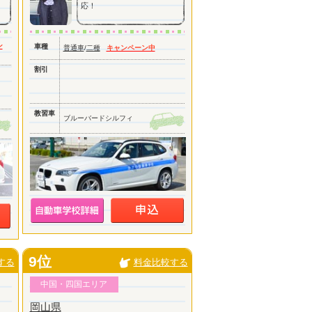
応！
ン
車種
普通車
/
二種
キャンペーン中
割引
教習車
ブルーバードシルフィ
9位
する
料金比較する
中国・四国エリア
岡山県