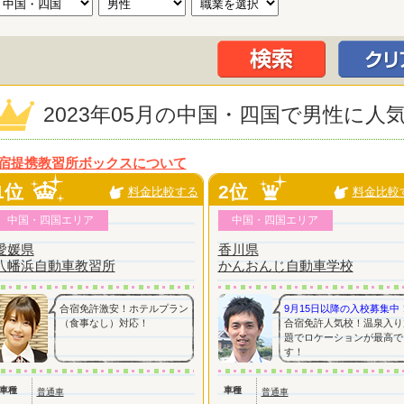
2023年05月の中国・四国で男性に
宿提携教習所ボックスについて
1位
2位
料金比較する
料金比較
中国・四国エリア
中国・四国エリア
愛媛県
香川県
八幡浜自動車教習所
かんおんじ自動車学校
合宿免許激安！ホテルプラン
9月15日以降の入校募集中
（食事なし）対応！
合宿免許人気校！温泉入り
題でロケーションが最高で
す！
車種
車種
普通車
普通車