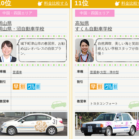
10位
11位
料金比較する
料金比較
中国・四国エリア
中国・四国エリア
岡山県
高知県
岡山県・沼自動車学校
すくも自動車学校
城下町津山市の教習所。お勧
自然満喫、美しい海と笑顔
めはレオパレスの自炊プラ
絶えない学校スタッフが自
ン。
慢！
車種
車種
普通車
普通車
/
大型・準中型
割引
割引
教習車
教習車
トヨタコンフォート