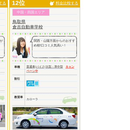
12位
する
料金比較する
中国・四国エリア
鳥取県
倉吉自動車学校
が
関西・山陽方面からのおすす
め校!口コミ人気高い！
普通車
/
バイク
/
大型・準中型
キャン
車種
ペーン中
割引
教習車
カローラ