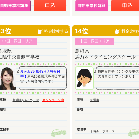
13位
14位
料金比較する
料金比較
中国・四国エリア
中国・四国エリア
鳥取県
島根県
山陰中央自動車学校
浜乃木ドライビングスクール
夏休み7月8月9月入校受付
校内女性寮（シングル主体
中！
あらゆる環境を整えて充
の食事なしプランあり！
実した教育内容です！
車種
車種
普通車
/
バイク
/
二種
キャンペーン中
普通車
割引
割引
教習車
教習車
トヨタ プリウス