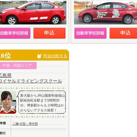
16位
料金比較する
中国・四国エリア
広島県
ロイヤルドライビングスクール
新大阪からJR山陽新幹線福山
駅経由松永駅まで1時間20
分。博多駅からも２時間はか
からないアクセス抜群！
車種
二種
/
大型・準中型
割引