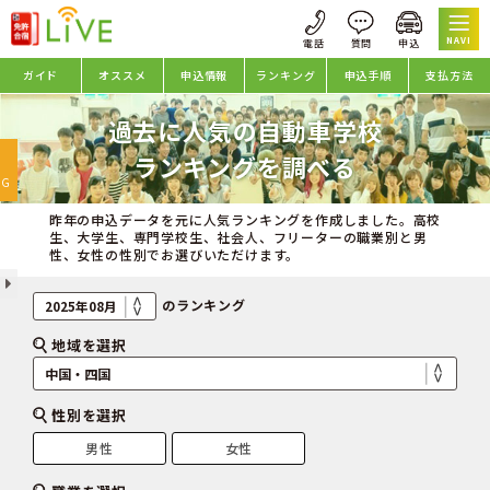
NAVI
ガイド
オススメ
申込情報
ランキング
申込手順
支払方法
過去に人気の自動車学校
oggle
ランキングを調べる
avigation
NG
昨年の申込データを元に人気ランキングを作成しました。高校
生、大学生、専門学校生、社会人、フリーターの職業別と男
性、女性の性別でお選びいただけます。
のランキング
地域を選択
性別を選択
男性
女性