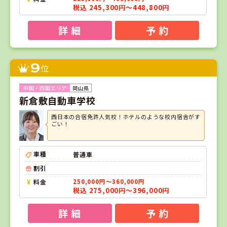
税込 245,300円～448,800円
詳 細
予 約
9
位
岡山県
新倉敷自動車学校
西日本の合宿免許人気校！ホテルのような校内宿舎がす
ごい！
車種
普通車
割引
料金
250,000円～360,000円
税込 275,000円～396,000円
詳 細
予 約