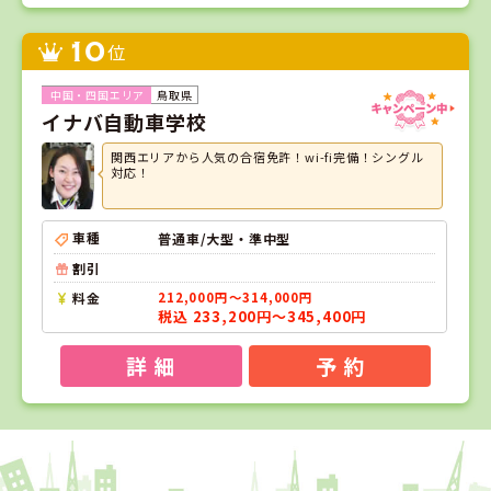
10
位
鳥取県
イナバ自動車学校
関西エリアから人気の合宿免許！wi-fi完備！シングル
対応！
車種
普通車/大型・準中型
割引
料金
212,000円～314,000円
税込 233,200円～345,400円
詳 細
予 約
1
1
2
3
位
位
位
位
愛媛県