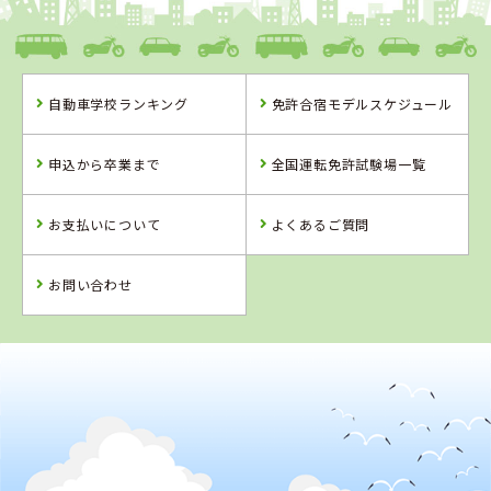
八幡浜自動車教習所
自動車学校ランキング
免許合宿モデルスケジュール
愛媛県
香川県
徳島県
八幡浜自動車教
かんおんじ自動
阿波自動車学校
申込から卒業まで
全国運転免許試験場一覧
習所
車学校
お支払いについて
よくあるご質問
詳 細
詳 細
詳 細
詳 細
予 約
予 約
予 約
予 約
お問い合わせ
2
位
4
5
6
位
位
位
香川県
かんおんじ自動車学校