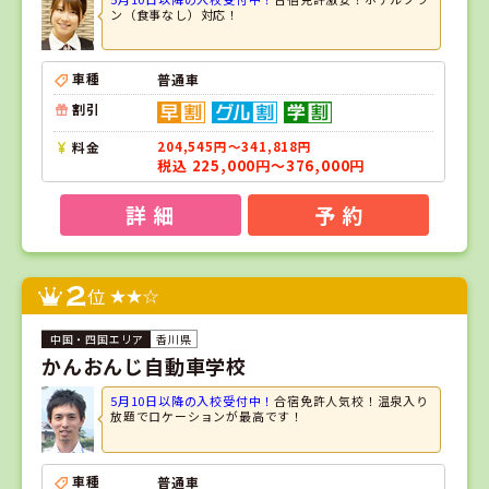
ン（食事なし）対応！
車種
普通車
割引
料金
204,545円～341,818円
税込 225,000円～376,000円
詳 細
予 約
2
位
香川県
かんおんじ自動車学校
5月10日以降の入校受付中！
合宿免許人気校！温泉入り
放題でロケーションが最高です！
車種
普通車