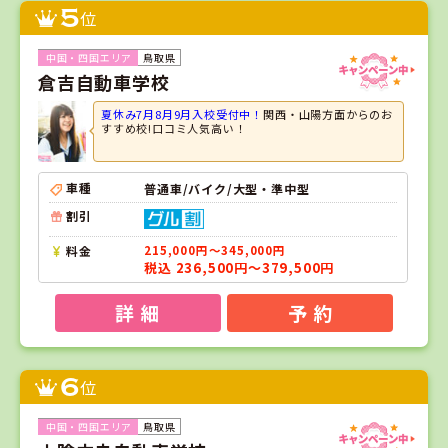
5
位
鳥取県
倉吉自動車学校
夏休み7月8月9月入校受付中！
関西・山陽方面からのお
すすめ校!口コミ人気高い！
車種
普通車/バイク/大型・準中型
割引
料金
215,000円～345,000円
税込 236,500円～379,500円
詳 細
予 約
6
位
鳥取県