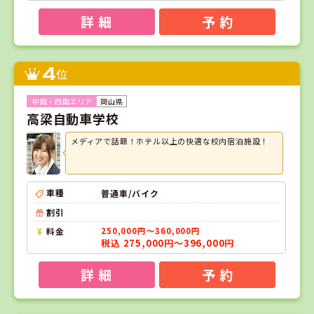
詳 細
予 約
4
位
岡山県
高梁自動車学校
メディアで話題！ホテル以上の快適な校内宿泊施設！
車種
普通車/バイク
割引
料金
250,000円～360,000円
税込 275,000円～396,000円
詳 細
予 約