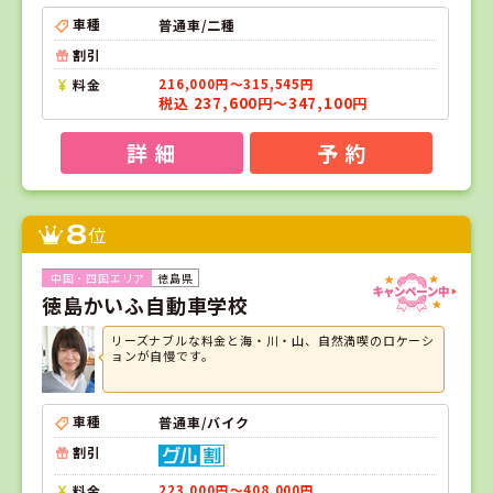
車種
普通車/二種
割引
料金
216,000円～315,545円
税込 237,600円～347,100円
詳 細
予 約
8
位
徳島県
徳島かいふ自動車学校
リーズナブルな料金と海・川・山、自然満喫のロケーシ
ョンが自慢です。
車種
普通車/バイク
割引
料金
223,000円～408,000円