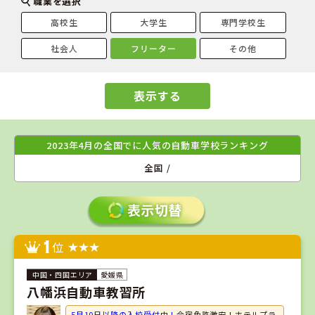
職業を選択
高校生
大学生
専門学校生
社会人
フリーター
その他
表示する
2023年4月の全国でに人気の自動車学校ランキング
全国 /
1
位
愛媛県
八幡浜自動車教習所
5月10日以降の入校受付中！
合宿免許激安！ホテルプラ