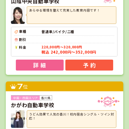
山陰中央自動車学校
あらゆる環境を整えて充実した教育内容です！
車種
普通車/バイク/二種
割引
料金
220,000円～320,000円
税込 242,000円～352,000円
詳 細
予 約
7
位
香川県
かがわ自動車学校
うどん効果で人気の香川！校内宿舎シングル・ツイン対
応！