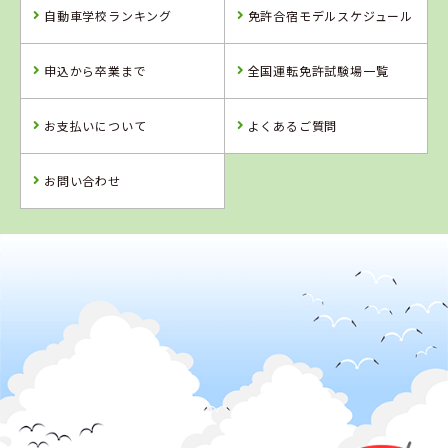
自動車学校ランキング
免許合宿モデルスケジュール
愛媛県
島根県
岡山県
八幡浜自動車教
浜乃木ドライビ
高梁自動車学校
申込から卒業まで
全国運転免許試験場一覧
習所
ングスクール
詳 細
詳 細
詳 細
お支払いについて
よくあるご質問
予 約
予 約
予 約
詳 細
予 約
お問い合わせ
4
5
6
位
位
位
2
位
島根県
浜乃木ドライビングスクール
鳥取県
岡山県
高知県
イナバ自動車学
新倉敷自動車学
すくも自動車学
校
校
校