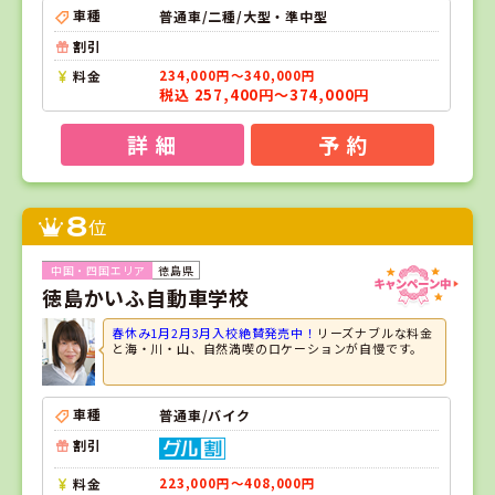
車種
普通車/二種/大型・準中型
割引
料金
234,000円～340,000円
税込 257,400円～374,000円
詳 細
予 約
8
位
徳島県
徳島かいふ自動車学校
春休み1月2月3月入校絶賛発売中！
リーズナブルな料金
と海・川・山、自然満喫のロケーションが自慢です。
車種
普通車/バイク
割引
料金
223,000円～408,000円