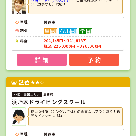
ン（食事なし）対応！
車種
普通車
割引
料金
204,545円～341,818円
税込 225,000円～376,000円
詳 細
予 約
2
位
島根県
浜乃木ドライビングスクール
校内女性寮（シングル主体）の食事なしプランあり！観
光などアクセス抜群！
車種
普通車