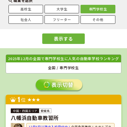
職業を選択
高校生
大学生
専門学校生
社会人
フリーター
その他
表示する
2023年12月の全国で専門学校生に人気の自動車学校ランキング
全国 / 専門学校生
1
位
愛媛県
八幡浜自動車教習所
12月6日以降の入校受付中！
合宿免許激安！ホテルプラ