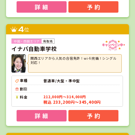
詳 細
予 約
4
位
鳥取県
イナバ自動車学校
関西エリアから人気の合宿免許！wi-fi完備！シングル
対応！
車種
普通車/大型・準中型
割引
料金
212,000円～314,000円
税込 233,200円～345,400円
詳 細
予 約