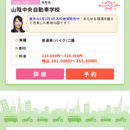
鳥取県
山陰中央自動車学校
春休み1月2月3月入校絶賛発売中！
あらゆる環境を整え
て充実した教育内容です！
車種
普通車/バイク/二種
割引
料金
220,000円～320,000円
税込 242,000円～352,000円
詳 細
予 約
1
1
2
3
位
位
位
位
愛媛県
八幡浜自動車教習所