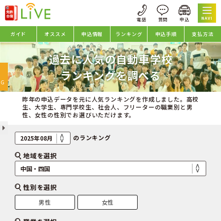
NAVI
ガイド
オススメ
申込情報
ランキング
申込手順
支払方法
過去に人気の自動車学校
oggle
ランキングを調べる
avigation
NG
昨年の申込データを元に人気ランキングを作成しました。高校
生、大学生、専門学校生、社会人、フリーターの職業別と男
性、女性の性別でお選びいただけます。
のランキング
地域を選択
性別を選択
男性
女性