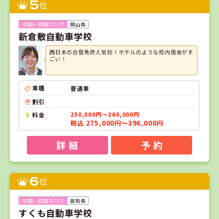
5
位
岡山県
新倉敷自動車学校
西日本の合宿免許人気校！ホテルのような校内宿舎がす
ごい！
車種
普通車
割引
料金
250,000円～360,000円
税込 275,000円～396,000円
詳 細
予 約
6
位
高知県
すくも自動車学校