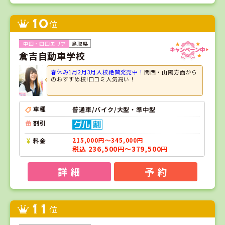
10
位
鳥取県
倉吉自動車学校
春休み1月2月3月入校絶賛発売中！
関西・山陽方面から
のおすすめ校!口コミ人気高い！
車種
普通車/バイク/大型・準中型
割引
料金
215,000円～345,000円
税込 236,500円～379,500円
詳 細
予 約
11
位