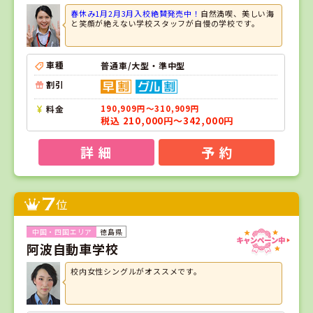
春休み1月2月3月入校絶賛発売中！
自然満喫、美しい海
と笑顔が絶えない学校スタッフが自慢の学校です。
車種
普通車/大型・準中型
割引
料金
190,909円～310,909円
税込 210,000円～342,000円
詳 細
予 約
7
位
徳島県
阿波自動車学校
校内女性シングルがオススメです。