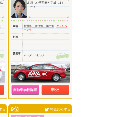
免
新しい専用寮が完成しまし
た！
ン
普通車
/
二種
/
大型・準中型
キャンペ
車種
ーン中
割引
教習車
ホンダ シビック
9位
する
料金比較する