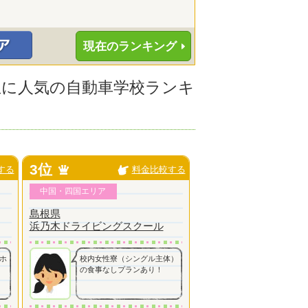
現在のランキング
校生に人気の自動車学校ランキ
3位
する
料金比較する
中国・四国エリア
島根県
浜乃木ドライビングスクール
ホ
校内女性寮（シングル主体）
の食事なしプランあり！