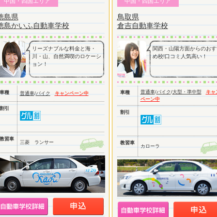
中国・四国エリア
中国・四国エリア
徳島県
鳥取県
徳島かいふ自動車学校
倉吉自動車学校
リーズナブルな料金と海・
関西・山陽方面からのおす
川・山、自然満喫のロケーシ
め校!口コミ人気高い！
ョン！
普通車
/
バイク
/
大型・準中型
キャ
車種
車種
普通車
/
バイク
キャンペーン中
ペーン中
割引
割引
教習車
三菱 ランサー
教習車
カローラ