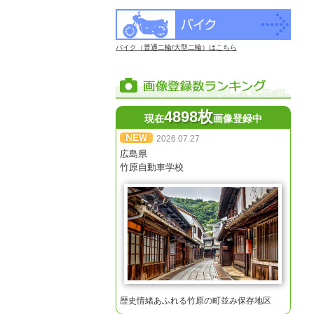
バイク（普通二輪/大型二輪）はこちら
4898枚
現在
画像登録中
2026.07.27
広島県
竹原自動車学校
歴史情緒あふれる竹原の町並み保存地区