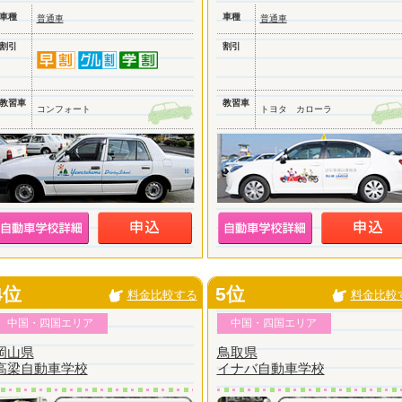
車種
車種
普通車
普通車
割引
割引
教習車
教習車
コンフォート
トヨタ カローラ
4位
5位
料金比較する
料金比較
中国・四国エリア
中国・四国エリア
岡山県
鳥取県
高梁自動車学校
イナバ自動車学校