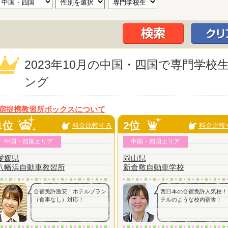
2023年10月の中国・四国で専門学
ング
宿提携教習所ボックスについて
1位
2位
料金比較する
料金比較
中国・四国エリア
中国・四国エリア
愛媛県
岡山県
八幡浜自動車教習所
新倉敷自動車学校
合宿免許激安！ホテルプラン
西日本の合宿免許人気校！
（食事なし）対応！
テルのような校内宿舎！