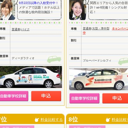
9月22日以降の入校受付中！
関西エリアから人気の合宿
メディアで話題！ホテル以上
許！wi-fi完備！シングル対
の快適な校内宿泊施設！
応！
普通車
/
大型・準中型
キャンペー
車種
車種
普通車
/
バイク
中
割引
割引
教習車
ディーダラティオ
教習車
ブルーバードシルフィ
7位
8位
料金比較する
料金比較