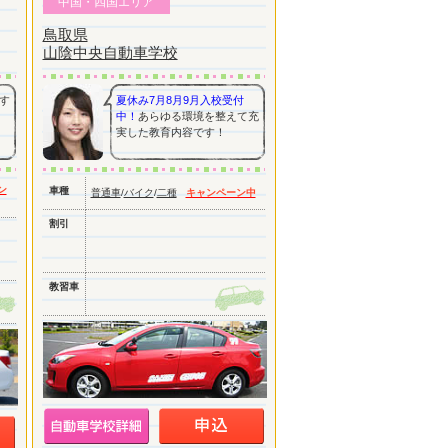
中国・四国エリア
鳥取県
山陰中央自動車学校
す
夏休み7月8月9月入校受付
中！
あらゆる環境を整えて充
実した教育内容です！
ン
車種
普通車
/
バイク
/
二種
キャンペーン中
割引
教習車