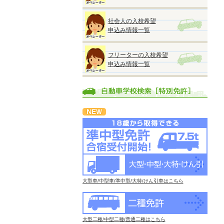
社会人の入校希望
申込み情報一覧
フリーターの入校希望
申込み情報一覧
大型車/中型車/準中型/大特/けん引車はこちら
大型二種/中型二種/普通二種はこちら