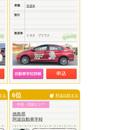
車種
普通車
割引
教習車
トヨタ プリウス
6位
する
料金比較する
中国・四国エリア
徳島県
阿波自動車学校