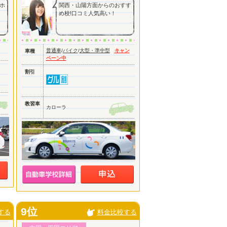
ホ
関西・山陽方面からのおすす
め校!口コミ人気高い！
普通車
/
バイク
/
大型・準中型
キャン
車種
ペーン中
割引
教習車
カローラ
9位
する
料金比較する