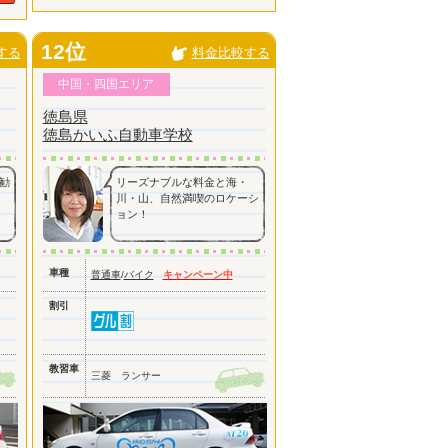
12位
する
料金比較する
中国・四国エリア
徳島県
徳島かいふ自動車学校
勧
リーズナブルな料金と海・
川・山、自然満喫のロケーシ
ョン！
車種
普通車
/
バイク
キャンペーン中
割引
教習車
三菱 ランサー