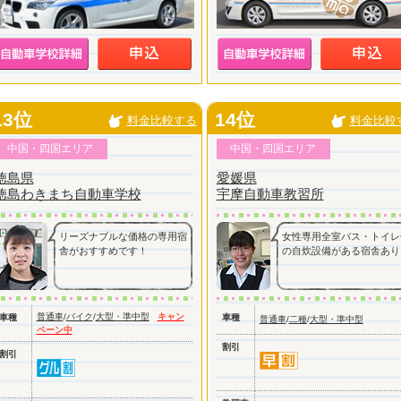
13位
14位
料金比較する
料金比較
中国・四国エリア
中国・四国エリア
徳島県
愛媛県
徳島わきまち自動車学校
宇摩自動車教習所
リーズナブルな価格の専用宿
女性専用全室バス・トイレ
舎がおすすめです！
の自炊設備がある宿舎あり
普通車
/
バイク
/
大型・準中型
キャン
車種
車種
普通車
/
二種
/
大型・準中型
ペーン中
割引
割引