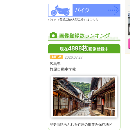
バイク（普通二輪/大型二輪）はこちら
4898枚
現在
画像登録中
2026.07.27
広島県
竹原自動車学校
歴史情緒あふれる竹原の町並み保存地区