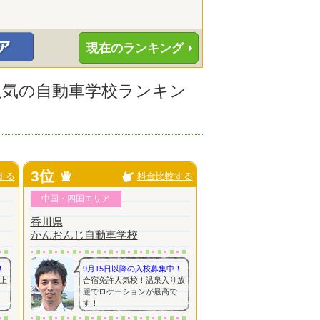
現在のランキング
に人気の自動車学校ランキン
3位
する
料金比較する
中国・四国エリア
香川県
かんおんじ自動車学校
！
9月15日以降の入校募集中！
上
合宿免許人気校！温泉入り放
題でロケーションが最高で
す！