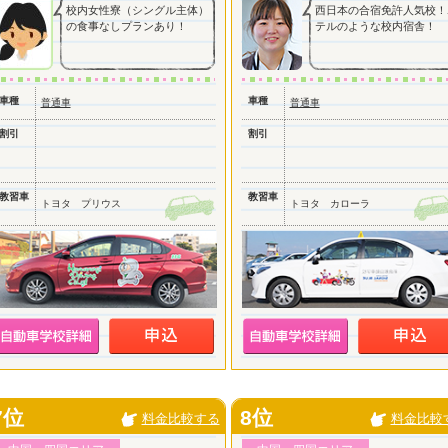
校内女性寮（シングル主体）
西日本の合宿免許人気校！
の食事なしプランあり！
テルのような校内宿舎！
車種
車種
普通車
普通車
割引
割引
教習車
教習車
トヨタ プリウス
トヨタ カローラ
7位
8位
料金比較する
料金比較