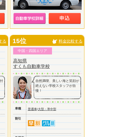
15位
する
料金比較する
中国・四国エリア
高知県
すくも自動車学校
付
自然満喫、美しい海と笑顔が
絶えない学校スタッフが自
慢！
車種
普通車
/
大型・準中型
割引