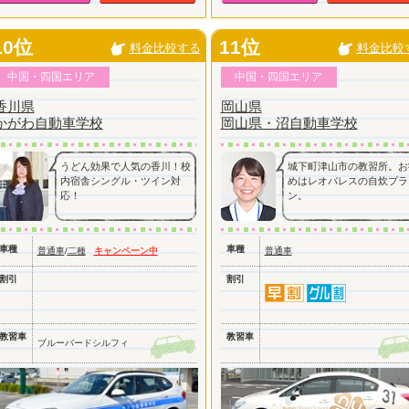
10位
11位
料金比較する
料金比較
中国・四国エリア
中国・四国エリア
香川県
岡山県
かがわ自動車学校
岡山県・沼自動車学校
うどん効果で人気の香川！校
城下町津山市の教習所。お
内宿舎シングル・ツイン対
めはレオパレスの自炊プラ
応！
ン。
車種
車種
普通車
/
二種
キャンペーン中
普通車
割引
割引
教習車
教習車
ブルーバードシルフィ