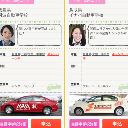
中国・四国エリア
中国・四国エリア
徳島県
鳥取県
阿波自動車学校
イナバ自動車学校
新しい専用寮が完成しまし
関西エリアから人気の合宿
た！
許！wi-fi完備！シングル対
応！
普通車
/
二種
/
大型・準中型
キャンペ
普通車
/
大型・準中型
キャンペー
車種
車種
ーン中
中
割引
割引
教習車
教習車
ホンダ シビック
ブルーバードシルフィ