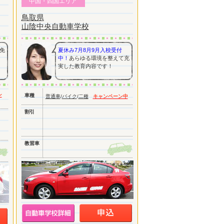
中国・四国エリア
鳥取県
山陰中央自動車学校
免
夏休み7月8月9月入校受付
中！
あらゆる環境を整えて充
実した教育内容です！
ン
車種
普通車
/
バイク
/
二種
キャンペーン中
割引
教習車