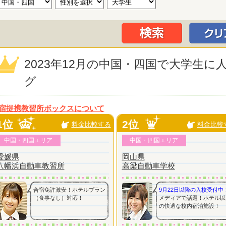
2023年12月の中国・四国で大学生
グ
宿提携教習所ボックスについて
1位
2位
料金比較する
料金比較
中国・四国エリア
中国・四国エリア
愛媛県
岡山県
八幡浜自動車教習所
高梁自動車学校
合宿免許激安！ホテルプラン
9月22日以降の入校受付中
（食事なし）対応！
メディアで話題！ホテル以
の快適な校内宿泊施設！