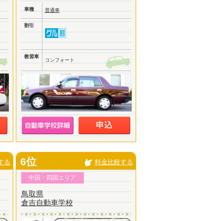
車種
普通車
割引
教習車
コンフォート
6位
する
料金比較する
中国・四国エリア
鳥取県
倉吉自動車学校