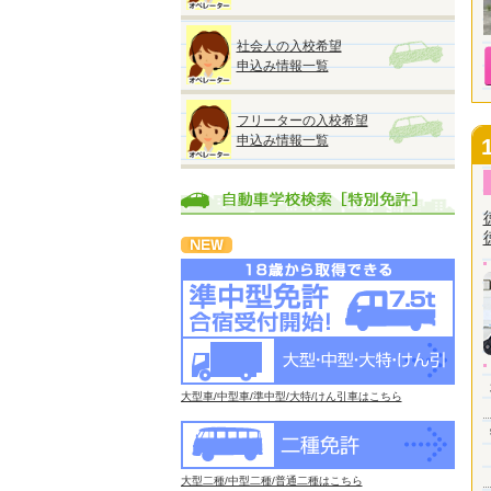
社会人の入校希望
申込み情報一覧
フリーターの入校希望
申込み情報一覧
大型車/中型車/準中型/大特/けん引車はこちら
大型二種/中型二種/普通二種はこちら