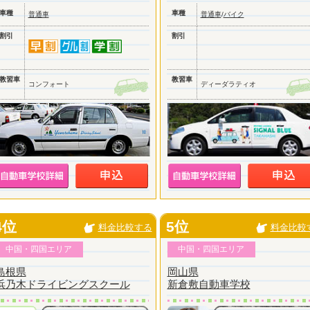
車種
車種
普通車
普通車
/
バイク
割引
割引
教習車
教習車
コンフォート
ディーダラティオ
4位
5位
料金比較する
料金比較
中国・四国エリア
中国・四国エリア
島根県
岡山県
浜乃木ドライビングスクール
新倉敷自動車学校