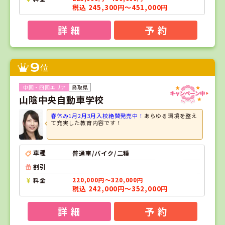
税込 245,300円～451,000円
詳 細
予 約
9
位
鳥取県
山陰中央自動車学校
春休み1月2月3月入校絶賛発売中！
あらゆる環境を整え
て充実した教育内容です！
車種
普通車/バイク/二種
割引
料金
220,000円～320,000円
税込 242,000円～352,000円
詳 細
予 約