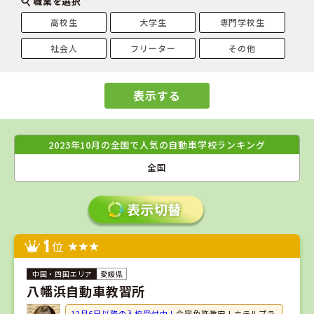
職業を選択
高校生
大学生
専門学校生
社会人
フリーター
その他
表示する
2023年10月の全国で人気の自動車学校ランキング
全国
1
位
愛媛県
八幡浜自動車教習所
12月6日以降の入校受付中！
合宿免許激安！ホテルプラ