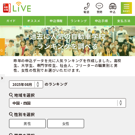
NAVI
ガイド
オススメ
申込情報
ランキング
申込手順
支払方法
過去に人気の自動車学校
oggle
ランキングを調べる
avigation
NG
昨年の申込データを元に人気ランキングを作成しました。高校
生、大学生、専門学校生、社会人、フリーターの職業別と男
性、女性の性別でお選びいただけます。
のランキング
地域を選択
性別を選択
男性
女性