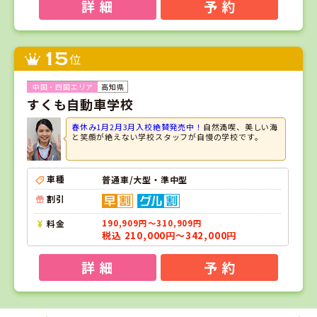
詳 細
予 約
15
位
高知県
すくも自動車学校
春休み1月2月3月入校絶賛発売中！
自然満喫、美しい海
と笑顔が絶えない学校スタッフが自慢の学校です。
車種
普通車/大型・準中型
割引
料金
190,909円～310,909円
税込 210,000円～342,000円
詳 細
予 約