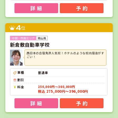
詳 細
予 約
4
位
岡山県
新倉敷自動車学校
西日本の合宿免許人気校！ホテルのような校内宿舎がす
ごい！
車種
普通車
割引
料金
250,000円～360,000円
税込 275,000円～396,000円
詳 細
予 約