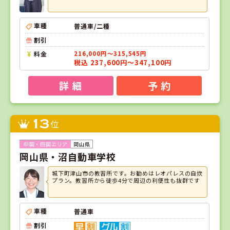
車種
普通車/二種
割引
料金
216,000円～315,545円
税込 237,600円～347,100円
詳 細
予 約
13
位
岡山県
岡山県・沼自動車学校
城下町津山市の教習所です。お勧めはレオパレスの自炊
プラン。教習所から徒歩4分で周辺の利便性も抜群です
車種
普通車
割引