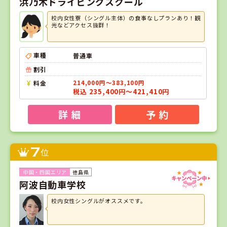
浜乃木ドライビングスクール
校内女性寮（シングル主体）の食事なしプランあり！観
光などアクセス抜群！
車種
普通車
割引
料金
214,000円～383,100円
税込 235,400円～421,410円
詳 細
予 約
7
位
徳島県
阿波自動車学校
校内女性シングルがオススメです。