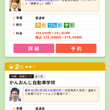
ン（食事なし）対応！
車種
普通車
割引
料金
204,545円～341,818円
税込 225,000円～376,000円
詳 細
予 約
2
位
香川県
かんおんじ自動車学校
春休み1月2月3月入校受付中！
合宿免許人気校！温泉入
り放題でロケーションが最高です！
車種
普通車