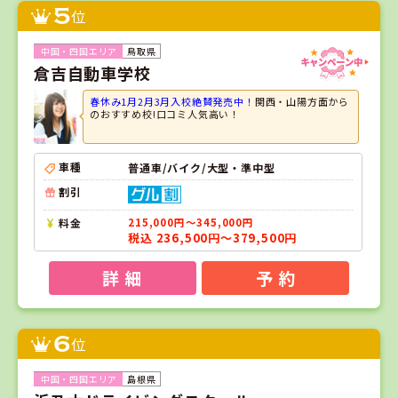
5
位
鳥取県
倉吉自動車学校
春休み1月2月3月入校絶賛発売中！
関西・山陽方面から
のおすすめ校!口コミ人気高い！
車種
普通車/バイク/大型・準中型
割引
料金
215,000円～345,000円
税込 236,500円～379,500円
詳 細
予 約
6
位
島根県