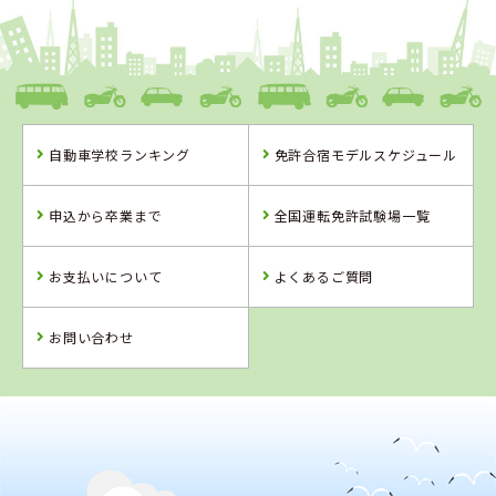
1
1
2
3
位
位
位
位
愛媛県
八幡浜自動車教習所
自動車学校ランキング
免許合宿モデルスケジュール
愛媛県
香川県
岡山県
八幡浜自動車教
かんおんじ自動
高梁自動車学校
申込から卒業まで
全国運転免許試験場一覧
習所
車学校
詳 細
詳 細
詳 細
お支払いについて
よくあるご質問
予 約
予 約
予 約
詳 細
予 約
お問い合わせ
4
5
6
位
位
位
2
位
香川県
かんおんじ自動車学校