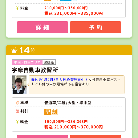
料金
210,000円～350,000円
税込 231,000円～385,000円
詳 細
予 約
14
位
愛媛県
宇摩自動車教習所
春休み1月2月3月入校絶賛発売中！
女性専用全室バス・
トイレ付の自炊設備がある宿舎あり
車種
普通車/二種/大型・準中型
割引
料金
190,909円～336,363円
税込 210,000円～370,000円