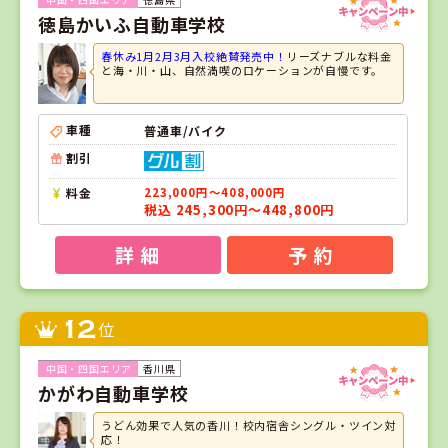
徳島かいふ自動車学校
春休み1月2月3月入校絶賛発売中！
リーズナブルな料金
と海・川・山、自然満喫のロケーションが自慢です。
車種
普通車/バイク
割引
料金
223,000円～408,000円
税込 245,300円～448,800円
詳 細
予 約
12
位
香川県
かがわ自動車学校
うどん効果で人気の香川！校内宿舎シングル・ツイン対
応！