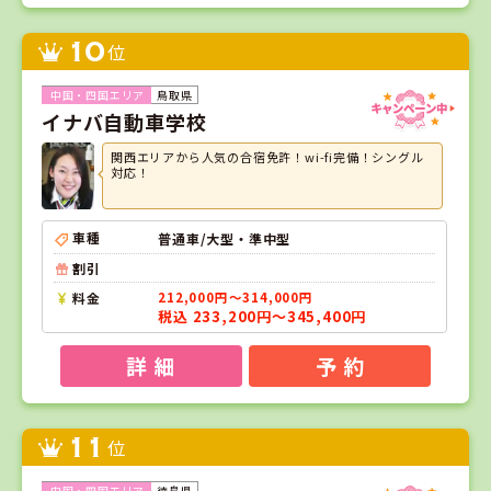
10
位
鳥取県
イナバ自動車学校
関西エリアから人気の合宿免許！wi-fi完備！シングル
対応！
車種
普通車/大型・準中型
割引
料金
212,000円～314,000円
税込 233,200円～345,400円
詳 細
予 約
11
位
徳島県