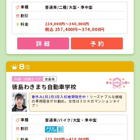
車種
普通車/二種/大型・準中型
割引
料金
234,000円～340,000円
税込 257,400円～374,000円
詳 細
予 約
8
位
徳島県
徳島わきまち自動車学校
春休み1月2月3月入校絶賛発売中！
リーズナブルな価格
の専用宿舎がお勧め。女性は３ＤＫのマンションタイ
プ！
車種
普通車/バイク/大型・準中型
割引
料金
223,000円～410,000円