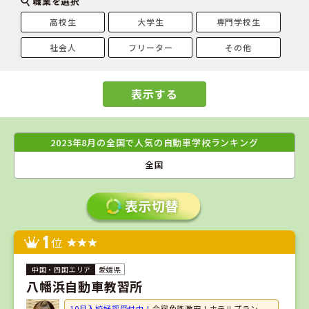
職業を選択
高校生
大学生
専門学校生
社会人
フリーター
その他
表示する
2023年8月の全国で人気の自動車学校ランキング
全国
1
位
愛媛県
八幡浜自動車教習所
10月入校好評受付中！
合宿免許激安！ホテルプラン