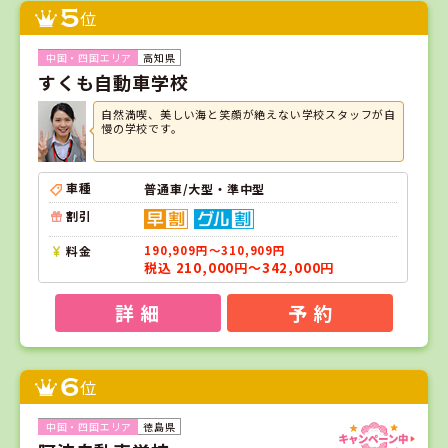
5
位
高知県
すくも自動車学校
自然満喫、美しい海と笑顔が絶えない学校スタッフが自
慢の学校です。
車種
普通車/大型・準中型
割引
料金
190,909円～310,909円
税込 210,000円～342,000円
詳 細
予 約
6
位
徳島県