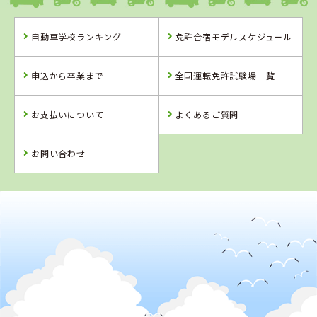
自動車学校ランキング
免許合宿モデルスケジュール
愛媛県
香川県
岡山県
八幡浜自動車教
かんおんじ自動
高梁自動車学校
申込から卒業まで
全国運転免許試験場一覧
習所
車学校
詳 細
詳 細
詳 細
お支払いについて
よくあるご質問
予 約
予 約
予 約
詳 細
予 約
お問い合わせ
4
5
6
位
位
位
2
位
香川県
かんおんじ自動車学校
岡山県
高知県
徳島県
新倉敷自動車学
すくも自動車学
阿波自動車学校
校
校