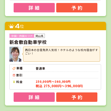
詳 細
予 約
4
位
岡山県
新倉敷自動車学校
西日本の合宿免許人気校！ホテルのような校内宿舎がす
ごい！
車種
普通車
割引
料金
250,000円～360,000円
税込 275,000円～396,000円
詳 細
予 約