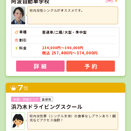
阿波自動車学校
校内女性シングルがオススメです。
車種
普通車/二種/大型・準中型
割引
料金
234,000円～340,000円
税込 257,400円～374,000円
詳 細
予 約
7
位
島根県
浜乃木ドライビングスクール
校内女性寮（シングル主体）の食事なしプランあり！観
光などアクセス抜群！