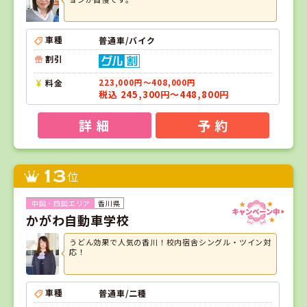
車種
普通車/バイク
割引
料金
223,000円～408,000円
税込 245,300円～448,800円
詳 細
予 約
13
位
香川県
かがわ自動車学校
うどん効果で人気の香川！校内宿舎シングル・ツイン対
応！
車種
普通車/二種