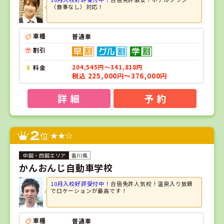
（食事なし）対応！
車種
普通車
割引
料金
204,545円～341,818円
税込 225,000円～376,000円
詳 細
予 約
2
位
香川県
かんおんじ自動車学校
10月入校好評受付中！
合宿免許人気校！温泉入り放題
でロケーションが最高です！
車種
普通車