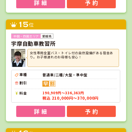
詳 細
予 約
15
位
愛媛県
宇摩自動車教習所
女性専用全室バス・トイレ付の自炊設備がある宿舎あ
り。お子様連れのお母様も安心！
車種
普通車/二種/大型・準中型
割引
料金
190,909円～336,363円
税込 210,000円～370,000円
詳 細
予 約