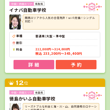
鳥取県
イナバ自動車学校
関西エリアから人気の合宿免許！wi-fi完備！シングル
対応！
車種
普通車/大型・準中型
割引
料金
212,000円～314,000円
税込 233,200円～345,400円
詳 細
予 約
12
位
徳島県
徳島かいふ自動車学校
リーズナブルな料金と海・川・山、自然満喫のロケーシ
ョンが自慢です。