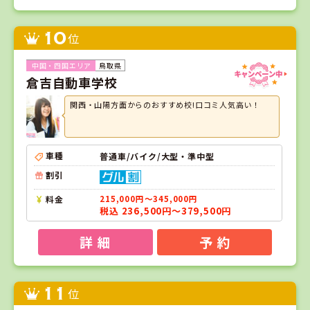
10
位
鳥取県
倉吉自動車学校
関西・山陽方面からのおすすめ校!口コミ人気高い！
車種
普通車/バイク/大型・準中型
割引
料金
215,000円～345,000円
税込 236,500円～379,500円
詳 細
予 約
11
位