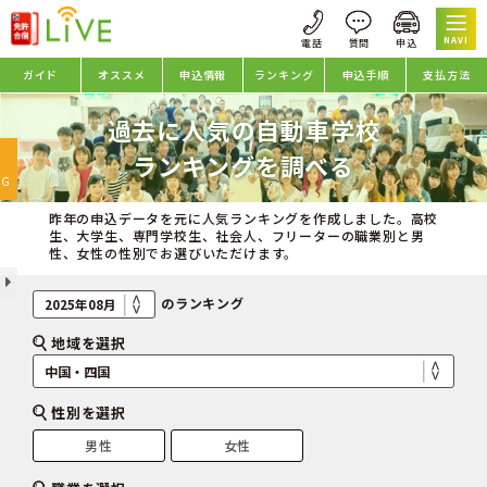
NAVI
ガイド
オススメ
申込情報
ランキング
申込手順
支払方法
過去に人気の自動車学校
oggle
ランキングを調べる
avigation
NG
昨年の申込データを元に人気ランキングを作成しました。高校
生、大学生、専門学校生、社会人、フリーターの職業別と男
性、女性の性別でお選びいただけます。
のランキング
地域を選択
性別を選択
男性
女性