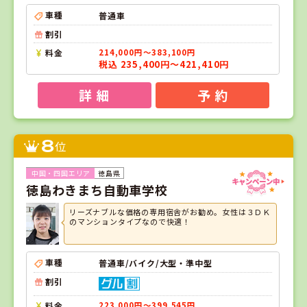
車種
普通車
割引
料金
214,000円～383,100円
税込 235,400円～421,410円
詳 細
予 約
8
位
徳島県
徳島わきまち自動車学校
リーズナブルな価格の専用宿舎がお勧め。女性は３ＤＫ
のマンションタイプなので快適！
車種
普通車/バイク/大型・準中型
割引
料金
223,000円～399,545円