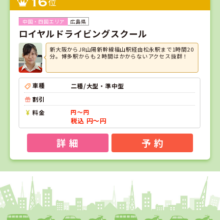
16
位
広島県
ロイヤルドライビングスクール
新大阪からJR山陽新幹線福山駅経由松永駅まで1時間20
分。博多駅からも２時間はかからないアクセス抜群！
車種
二種/大型・準中型
割引
料金
円～円
税込 円～円
詳 細
予 約
1
1
2
3
位
位
位
位
愛媛県
八幡浜自動車教習所