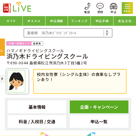
NAVI
ガイド
オススメ
申込情報
ランキング
申込手順
支払方法
oggle
島根県
ハマノギドライビングスクール
avigation
NG
浜乃木ドライビングスクール
〒690-0044 島根県松江市浜乃木3丁目5番2号
校内女性寮（シングル主体）の食事なしプラ
ンあり！
基本情報
企画・キャンペーン
料金 / 入校日 / 交通
申込一覧