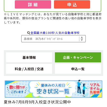
詳 細
申 込
※ＬＩＶＥマッチングとは、あなたが見ている自動車学校と同じ都道府
県や系列校、類似の宿泊プランなど関連性の高い他の自動車学校を表示
しています。
全国最大級100校!人気の自動車学校
基本情報
企画・キャンペーン
料金 / 入校日 / 交通
申込一覧
夏休み7月8月9月入校空き状況公開中