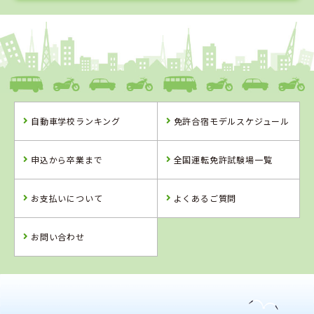
1
1
2
3
位
位
位
位
茨城県
大宮自動車教習所
自動車学校ランキング
免許合宿モデルスケジュール
茨城県
長野県
長野県
大宮自動車教習
信州伊那自動車
ＭＡＸドライビ
申込から卒業まで
全国運転免許試験場一覧
所
教習所
ングスクール千
曲
お支払いについて
よくあるご質問
詳 細
詳 細
詳 細
詳 細
予 約
お問い合わせ
予 約
予 約
予 約
2
位
4
位
長野県
信州伊那自動車教習所