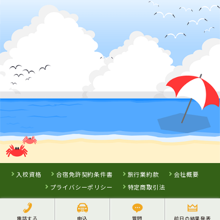
千葉県
千葉マリーナド
ライビングスク
ール
詳 細
予 約
詳 細
予 約
3
位
長野県
ＭＡＸドライビングスクール千曲
入校資格
合宿免許契約条件書
旅行業約款
会社概要
プライバシーポリシー
特定商取引法
電話する
申込
質問
前日の結果発表