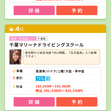
詳 細
予 約
4
位
千葉県
千葉マリーナドライビングスクール
東京駅から総武快速で約1時間。『五井温泉』入り放題
ですよ！
車種
普通車/バイク/二種/大型・準中型
割引
料金
265,000円～385,000円
税込 291,500円～423,500円
詳 細
予 約