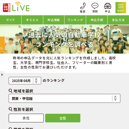
NAVI
ガイド
オススメ
申込情報
ランキング
申込手順
支払方法
過去に人気の自動車学校
oggle
ランキングを調べる
avigation
NG
昨年の申込データを元に人気ランキングを作成しました。高校
生、大学生、専門学校生、社会人、フリーターの職業別と男
性、女性の性別でお選びいただけます。
のランキング
地域を選択
性別を選択
男性
女性