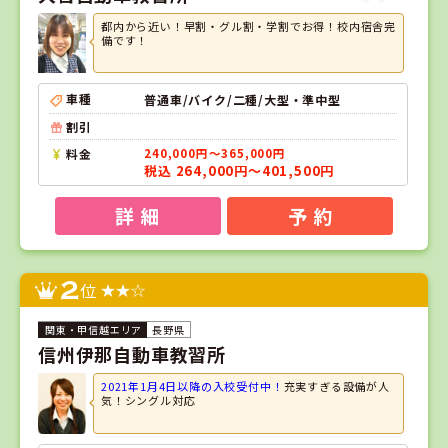
都内から近い！早割・グル割・学割でお得！校内宿舎完
備です！
車種
普通車/バイク/二種/大型・準中型
割引
料金
240,000円～365,000円
税込 264,000円～401,500円
詳 細
予 約
2
位
長野県
信州伊那自動車教習所
2021年1月4日以降の入校受付中！
充実すぎる設備が人
気！シングル対応