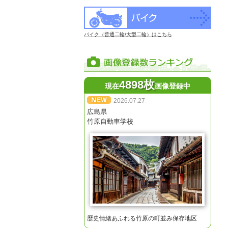
バイク（普通二輪/大型二輪）はこちら
4898枚
現在
画像登録中
2026.07.27
広島県
竹原自動車学校
歴史情緒あふれる竹原の町並み保存地区