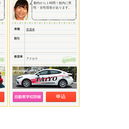
！
都内から１時間！校内に男
性・女性宿舎があります。
車種
普通車
割引
教習車
アクセラ