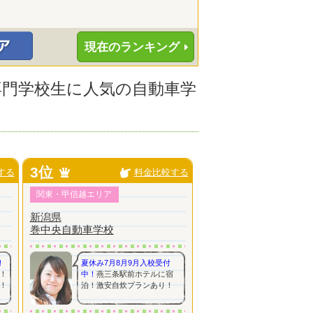
現在のランキング
の専門学校生に人気の自動車学
3位
する
料金比較する
関東・甲信越エリア
新潟県
巻中央自動車学校
！
夏休み7月8月9月入校受付
！
中！
燕三条駅前ホテルに宿
！
泊！激安自炊プランあり！