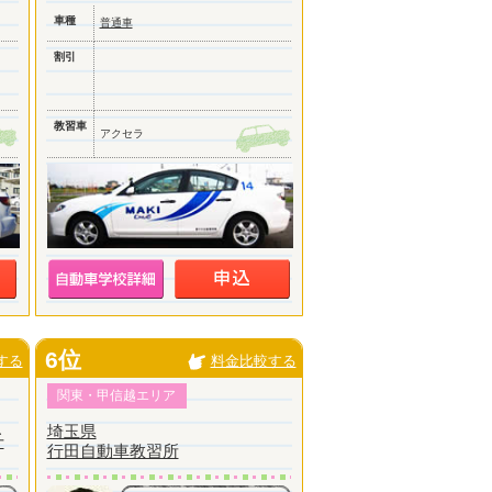
車種
普通車
割引
教習車
アクセラ
6位
する
料金比較する
関東・甲信越エリア
埼玉県
千
行田自動車教習所