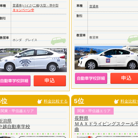
普通車
/
バイク
/
二種
/
大型・準中型
車種
車種
普通車
キャンペーン中
割引
割引
教習車
教習車
教習車
ホンダ グレイス
4位
5位
料金比較する
料金比較
関東・甲信越エリア
関東・甲信越エリア
長野県
新潟県
ＭＡＸドライビングスクール
中越自動車学校
曲