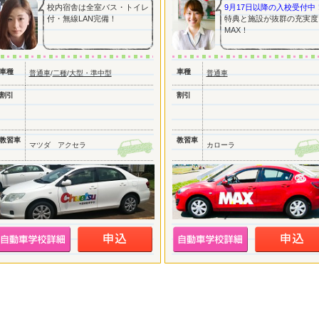
校内宿舎は全室バス・トイレ
9月17日以降の入校受付中
付・無線LAN完備！
特典と施設が抜群の充実度
MAX！
車種
車種
普通車
/
二種
/
大型・準中型
普通車
割引
割引
教習車
教習車
マツダ アクセラ
カローラ