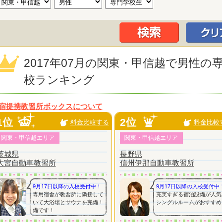
2017年07月の関東・甲信越で男性
校ランキング
宿提携教習所ボックスについて
1位
2位
料金比較する
料金比較
関東・甲信越エリア
関東・甲信越エリア
茨城県
長野県
大宮自動車教習所
信州伊那自動車教習所
9月17日以降の入校受付中！
9月17日以降の入校受付中
専用宿舎が教習所に隣接して
充実すぎる宿泊設備が人気
いて大浴場とサウナを完備！
シングルルームがおすすめ
備です！