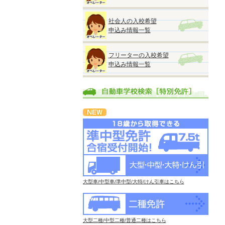
社会人の入校希望
申込み情報一覧
フリーターの入校希望
申込み情報一覧
大型車/中型車/準中型/大特/けん引車はこちら
大型二種/中型二種/普通二種はこちら