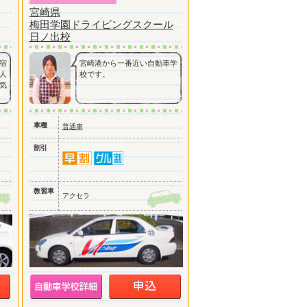
宮崎県
梅田学園ドライビングスクール
日ノ出校
宿
宮崎港から一番近い自動車学
人
校です。
気
車種
普通車
割引
教習車
アクセラ