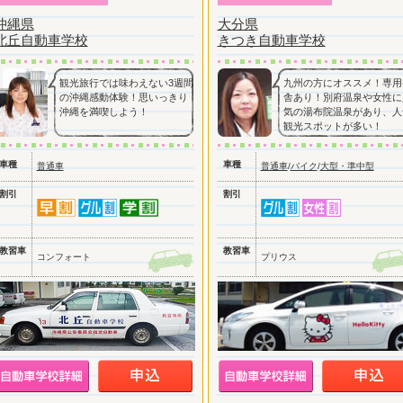
沖縄県
大分県
北丘自動車学校
きつき自動車学校
観光旅行では味わえない3週間
九州の方にオススメ！専用
の沖縄感動体験！思いっきり
舎あり！別府温泉や女性に
沖縄を満喫しよう！
気の湯布院温泉があり、人
観光スポットが多い！
車種
車種
普通車
普通車
/
バイク
/
大型・準中型
割引
割引
教習車
教習車
コンフォート
プリウス