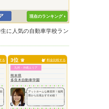
現在のランキング
大学生に人気の自動車学校ラン
3位
する
料金比較する
九州・沖縄エリア
熊本県
多良木自動車学園
宿
アットホームな教習所！福岡
県から出発おすすめ校！