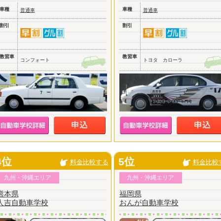
車種
車種
普通車
普通車
割引
割引
教習車
教習車
コンフォート
トヨタ カローラ
4位
5位
料金比較する
料金比較
九州・沖縄エリア
九州・沖縄エリア
熊本県
福岡県
人吉自動車学校
おんが自動車学校