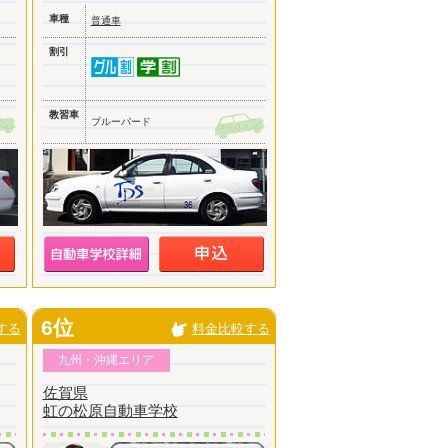
車種
普通車
割引
教習車
ブルーバード
6位
する
料金比較する
九州・沖縄エリア
佐賀県
虹の松原自動車学校