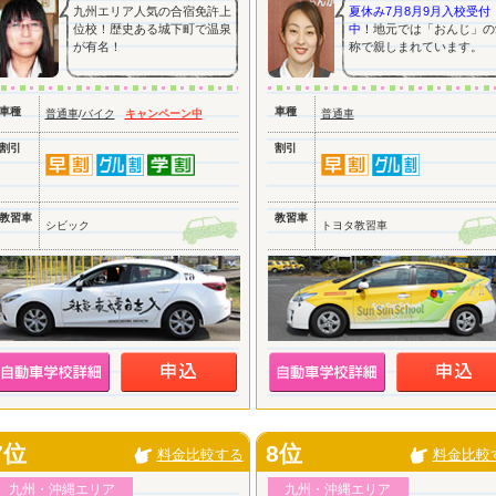
九州エリア人気の合宿免許上
夏休み7月8月9月入校受付
位校！歴史ある城下町で温泉
中！
地元では「おんじ」の
が有名！
称で親しまれています。
車種
車種
普通車
/
バイク
キャンペーン中
普通車
割引
割引
教習車
教習車
シビック
トヨタ教習車
7位
8位
料金比較する
料金比較
九州・沖縄エリア
九州・沖縄エリア