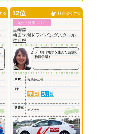
12位
する
料金比較する
九州・沖縄エリア
宮崎県
ル
梅田学園ドライビングスクール
生目校
。
プロ野球選手を生んだ話題の
ー
梅田学園！
車種
普通車
/
二種
割引
教習車
アクセラ