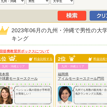
2023年06月の九州・沖縄で男性の
キング
宿提携教習所ボックスについて
1位
2位
料金比較する
料金比較
九州・沖縄エリア
九州・沖縄エリア
熊本県
福岡県
中球磨モータースクール
アイルモータースクール門司
ペンション風の宿舎が手料理
九州でも有数の観光地！合
が美味しい！
免許ランキング人気校。