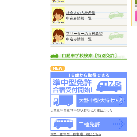
社会人の入校希望
申込み情報一覧
フリーターの入校希望
申込み情報一覧
大型車/中型車/準中型/大特/けん引車はこちら
大型二種/中型二種/普通二種はこちら