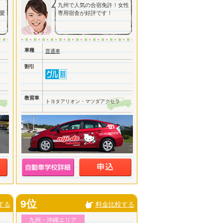
九州で人気の合宿免許！女性
愛
専用宿舎が好評です！
車種
普通車
割引
教習車
トヨタアリオン・マツダアクセラ
9位
する
料金比較する
九州・沖縄エリア