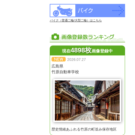
バイク（普通二輪/大型二輪）はこちら
4898枚
現在
画像登録中
2026.07.27
広島県
竹原自動車学校
歴史情緒あふれる竹原の町並み保存地区