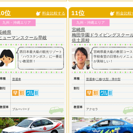
10位
11位
料金比較する
料金比較
九州・沖縄エリア
九州・沖縄エリア
宮崎県
長崎県
梅田学園ドライビングスクー
ヒューマンスクール早岐
佐土原校
西日本最大級の観光リゾート
宮崎県最大級の教習コース
「ハウステンボス」に一番近
学校食堂の日替わりメニュ
い教習所！
が美味しい！
車種
車種
普通車
普通車
/
二種
/
大型・準中型
割引
割引
教習車
教習車
ブルーバード
アクセラ