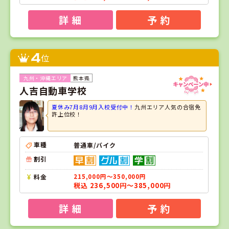
詳 細
予 約
4
位
熊本県
人吉自動車学校
夏休み7月8月9月入校受付中！
九州エリア人気の合宿免
許上位校！
車種
普通車/バイク
割引
料金
215,000円～350,000円
税込 236,500円～385,000円
詳 細
予 約