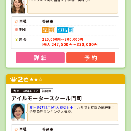
車種
普通車
割引
料金
225,000円～300,000円
税込 247,500円～330,000円
詳 細
予 約
2
位
福岡県
アイルモータースクール門司
夏休み7月8月9月入校受付中！
九州でも有数の観光地！
合宿免許ランキング人気校。
車種
普通車