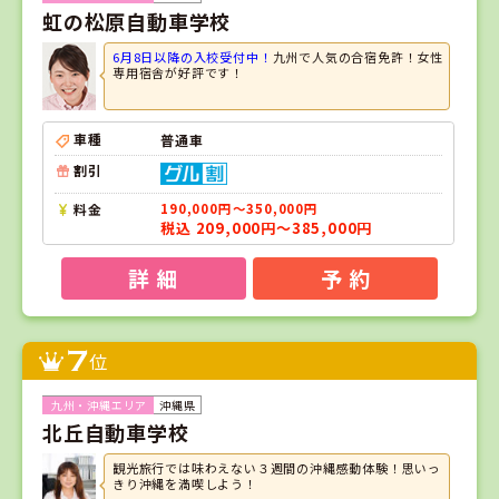
虹の松原自動車学校
6月8日以降の入校受付中！
九州で人気の合宿免許！女性
専用宿舎が好評です！
車種
普通車
割引
料金
190,000円～350,000円
税込 209,000円～385,000円
詳 細
予 約
7
位
沖縄県
北丘自動車学校
観光旅行では味わえない３週間の沖縄感動体験！思いっ
きり沖縄を満喫しよう！