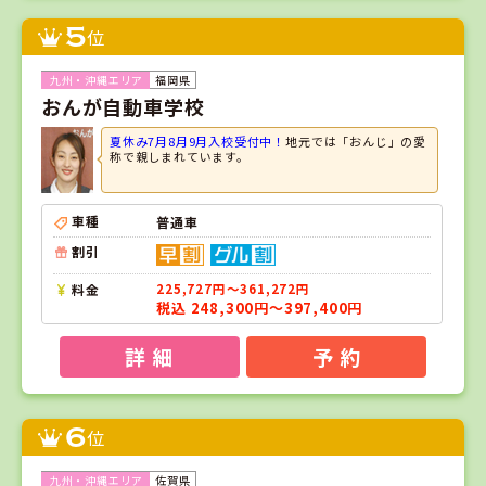
5
位
福岡県
おんが自動車学校
夏休み7月8月9月入校受付中！
地元では「おんじ」の愛
称で親しまれています。
車種
普通車
割引
料金
225,727円～361,272円
税込 248,300円～397,400円
詳 細
予 約
6
位
佐賀県