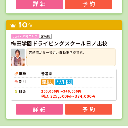
詳 細
予 約
10
位
宮崎県
梅田学園ドライビングスクール日ノ出校
宮崎港から一番近い自動車学校です。
車種
普通車
割引
料金
205,000円～340,000円
税込 225,500円～374,000円
詳 細
予 約