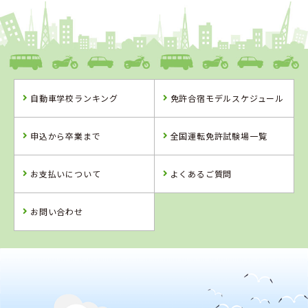
1
1
2
3
位
位
位
位
熊本県
中球磨モータースクール
自動車学校ランキング
免許合宿モデルスケジュール
熊本県
福岡県
熊本県
中球磨モーター
アイルモーター
多良木自動車学
申込から卒業まで
全国運転免許試験場一覧
スクール
スクール門司
園
詳 細
詳 細
詳 細
お支払いについて
よくあるご質問
予 約
予 約
予 約
詳 細
予 約
お問い合わせ
4
5
6
位
位
位
2
位
福岡県
アイルモータースクール門司