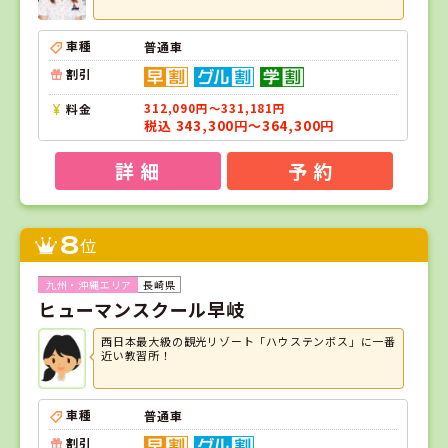
車種
普通車
割引
料金
312,090円～331,181円
税込 343,300円～364,300円
詳 細
予 約
8
位
長崎県
ヒューマンスクール早岐
西日本最大級の観光リゾート「ハウステンボス」に一番
近い教習所！
車種
普通車
割引