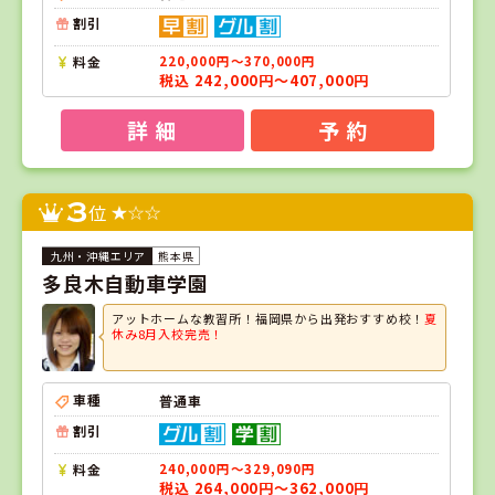
割引
料金
220,000円～370,000円
税込 242,000円～407,000円
詳 細
予 約
3
位
熊本県
多良木自動車学園
アットホームな教習所！福岡県から出発おすすめ校！
夏
休み8月入校完売！
車種
普通車
割引
料金
240,000円～329,090円
税込 264,000円～362,000円