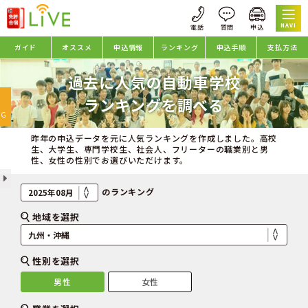
NAVI
ガイド
オススメ
申込情報
ランキング
申込手順
支払方法
過去に人気の自動車学校
oggle
ランキングを調べる
avigation
NG
昨年の申込データを元に人気ランキングを作成しました。高校
生、大学生、専門学校生、社会人、フリーターの職業別と男
性、女性の性別でお選びいただけます。
のランキング
地域を選択
性別を選択
男性
女性