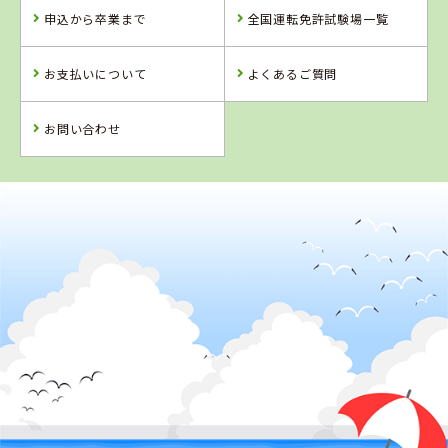
浜乃木ドライビ
八幡浜自動車教
高梁自動車学校
申込から卒業まで
全国運転免許試験場一覧
ングスクール
習所
詳 細
詳 細
詳 細
お支払いについて
よくあるご質問
予 約
予 約
予 約
詳 細
予 約
お問い合わせ
4
5
6
位
位
位
2
位
愛媛県
八幡浜自動車教習所
岡山県
鳥取県
岡山県
新倉敷自動車学
イナバ自動車学
岡山県・沼自動
校
校
車学校
詳 細
詳 細
詳 細
詳 細
予 約