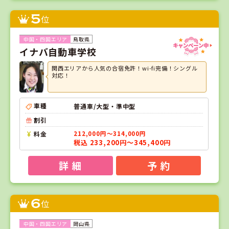
5
位
鳥取県
イナバ自動車学校
関西エリアから人気の合宿免許！wi-fi完備！シングル
対応！
車種
普通車/大型・準中型
割引
料金
212,000円～314,000円
税込 233,200円～345,400円
詳 細
予 約
6
位
岡山県