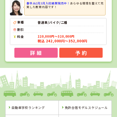
春休み2月3月入校絶賛発売中！
あらゆる環境を整えて充
実した教育内容です！
車種
普通車/バイク/二種
割引
料金
220,000円～320,000円
税込 242,000円～352,000円
詳 細
予 約
1
1
2
3
位
位
位
位
島根県
浜乃木ドライビングスクール
自動車学校ランキング
免許合宿モデルスケジュール
島根県
愛媛県
岡山県