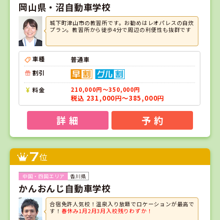
岡山県・沼自動車学校
城下町津山市の教習所です。お勧めはレオパレスの自炊
プラン。教習所から徒歩4分で周辺の利便性も抜群です
車種
普通車
割引
料金
210,000円～350,000円
税込 231,000円～385,000円
詳 細
予 約
7
位
香川県
かんおんじ自動車学校
合宿免許人気校！温泉入り放題でロケーションが最高で
す！
春休み1月2月3月入校残りわずか！