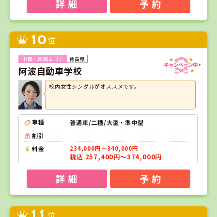
詳 細
予 約
10
位
徳島県
阿波自動車学校
校内女性シングルがオススメです。
車種
普通車/二種/大型・準中型
割引
料金
234,000円～340,000円
税込 257,400円～374,000円
詳 細
予 約
11
位