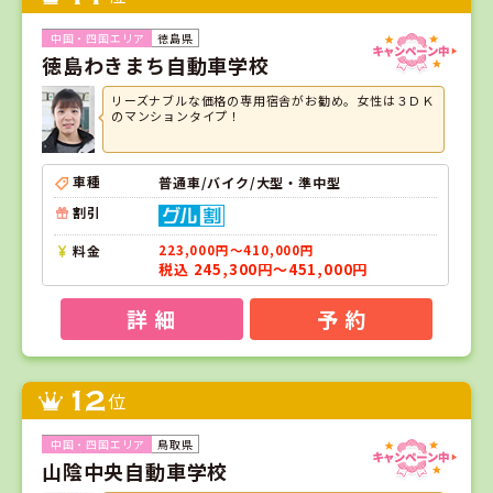
徳島県
徳島わきまち自動車学校
リーズナブルな価格の専用宿舎がお勧め。女性は３ＤＫ
のマンションタイプ！
車種
普通車/バイク/大型・準中型
割引
料金
223,000円～410,000円
税込 245,300円～451,000円
詳 細
予 約
12
位
鳥取県
山陰中央自動車学校