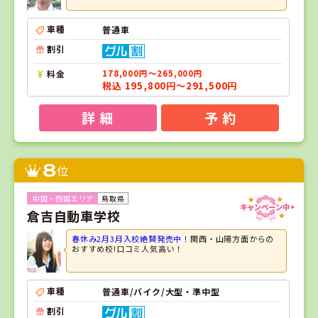
車種
普通車
割引
料金
178,000円～265,000円
税込 195,800円～291,500円
詳 細
予 約
8
位
鳥取県
倉吉自動車学校
春休み2月3月入校絶賛発売中！
関西・山陽方面からの
おすすめ校!口コミ人気高い！
車種
普通車/バイク/大型・準中型
割引