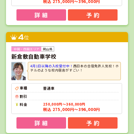
税込 275,000円～396,000円
詳 細
予 約
4
位
岡山県
新倉敷自動車学校
4月1日以降の入校受付中！
西日本の合宿免許人気校！ホ
テルのような校内宿舎がすごい！
車種
普通車
割引
料金
250,000円～360,000円
税込 275,000円～396,000円
詳 細
予 約