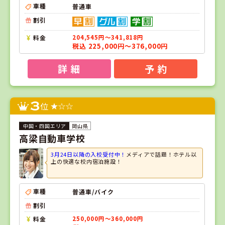
車種
普通車
割引
料金
204,545円～341,818円
税込 225,000円～376,000円
詳 細
予 約
3
位
岡山県
高梁自動車学校
3月24日以降の入校受付中！
メディアで話題！ホテル以
上の快適な校内宿泊施設！
車種
普通車/バイク
割引
料金
250,000円～360,000円