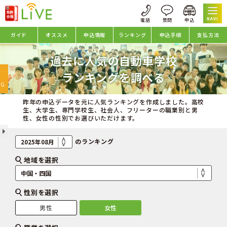
NAVI
ガイド
オススメ
申込情報
ランキング
申込手順
支払方法
過去に人気の自動車学校
oggle
ランキングを調べる
avigation
NG
昨年の申込データを元に人気ランキングを作成しました。高校
生、大学生、専門学校生、社会人、フリーターの職業別と男
性、女性の性別でお選びいただけます。
のランキング
地域を選択
性別を選択
男性
女性