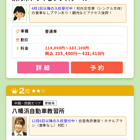
4月1日以降の入校受付中！
校内女性寮（シングル主体）
の食事なしプランあり！観光などアクセス抜群！
車種
普通車
割引
料金
214,000円～383,100円
税込 235,400円～421,410円
詳 細
予 約
2
位
愛媛県
八幡浜自動車教習所
12月6日以降の入校受付中！
合宿免許激安！ホテルプラ
ン（食事なし）対応！