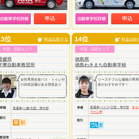
13位
14位
料金比較する
料金比較
中国・四国エリア
中国・四国エリア
愛媛県
徳島県
宇摩自動車教習所
徳島わきまち自動車学校
女性専用全室バス・トイレ付
リーズナブルな価格の専用
の自炊設備がある宿舎あり
舎がおすすめです！
普通車
/
バイク
/
大型・準中型
キャ
車種
車種
普通車
/
二種
/
大型・準中型
ペーン中
割引
割引
教習車