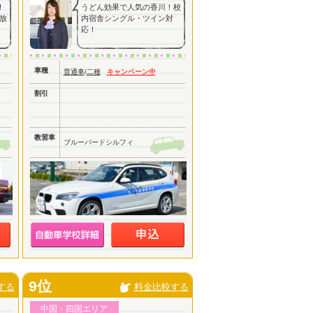
！
うどん効果で人気の香川！校
放
内宿舎シングル・ツイン対
応！
車種
普通車
/
二種
キャンペーン中
割引
教習車
ブルーバードシルフィ
9位
する
料金比較する
中国・四国エリア