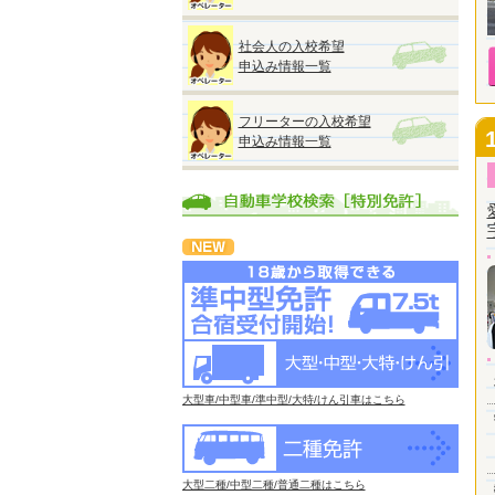
社会人の入校希望
申込み情報一覧
フリーターの入校希望
申込み情報一覧
大型車/中型車/準中型/大特/けん引車はこちら
大型二種/中型二種/普通二種はこちら