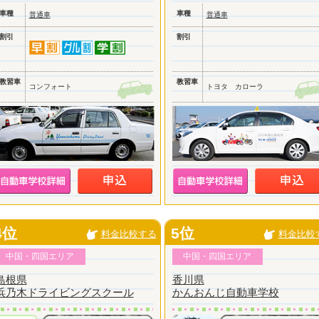
車種
車種
普通車
普通車
割引
割引
教習車
教習車
コンフォート
トヨタ カローラ
4位
5位
料金比較する
料金比較
中国・四国エリア
中国・四国エリア
島根県
香川県
浜乃木ドライビングスクール
かんおんじ自動車学校