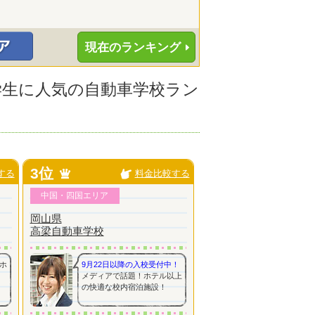
現在のランキング
大学生に人気の自動車学校ラン
3位
する
料金比較する
中国・四国エリア
岡山県
高梁自動車学校
ホ
9月22日以降の入校受付中！
メディアで話題！ホテル以上
の快適な校内宿泊施設！