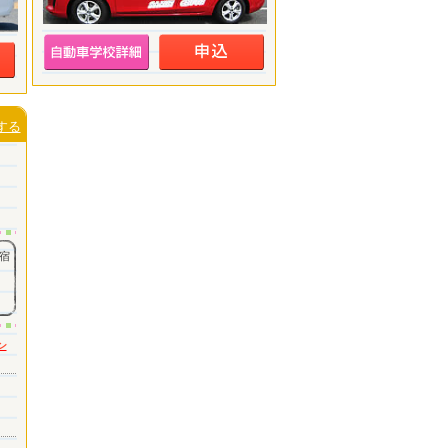
する
宿
ン