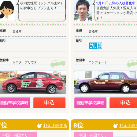
校内女性寮（シングル主体）
9月15日以降の入校募集中
の食事なしプランあり！
合宿免許人気校！温泉入り
題でロケーションが最高で
す！
車種
車種
普通車
普通車
割引
割引
教習車
教習車
トヨタ プリウス
コンフォート
7位
8位
料金比較する
料金比較
中国・四国エリア
中国・四国エリア