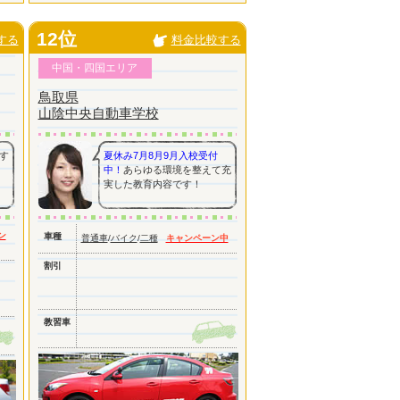
12位
する
料金比較する
中国・四国エリア
鳥取県
山陰中央自動車学校
す
夏休み7月8月9月入校受付
中！
あらゆる環境を整えて充
実した教育内容です！
ン
車種
普通車
/
バイク
/
二種
キャンペーン中
割引
教習車