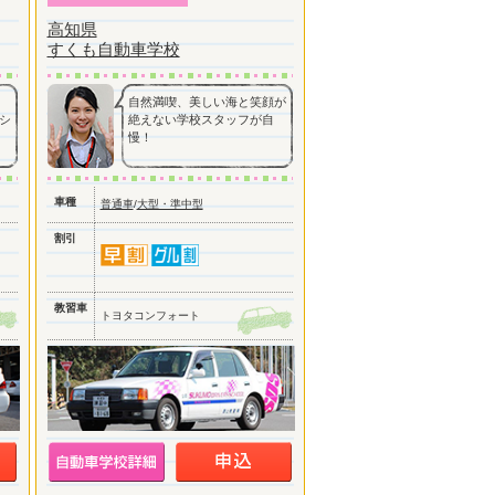
高知県
すくも自動車学校
自然満喫、美しい海と笑顔が
シ
絶えない学校スタッフが自
慢！
車種
普通車
/
大型・準中型
割引
教習車
トヨタコンフォート