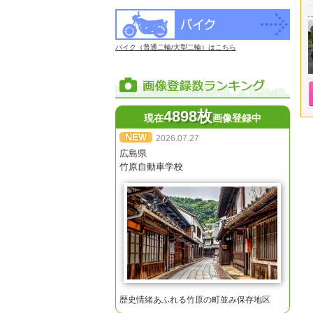
バイク（普通二輪/大型二輪）はこちら
4898枚
現在
画像登録中
2026.07.27
広島県
竹原自動車学校
歴史情緒あふれる竹原の町並み保存地区