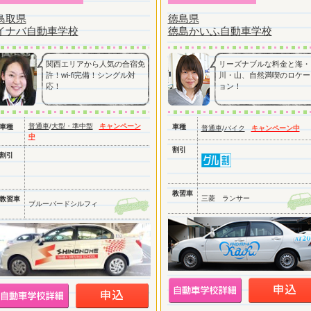
鳥取県
徳島県
イナバ自動車学校
徳島かいふ自動車学校
関西エリアから人気の合宿免
リーズナブルな料金と海・
許！wi-fi完備！シングル対
川・山、自然満喫のロケー
応！
ョン！
普通車
/
大型・準中型
キャンペーン
車種
車種
普通車
/
バイク
キャンペーン中
中
割引
割引
教習車
三菱 ランサー
教習車
ブルーバードシルフィ