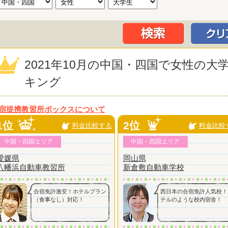
2021年10月の中国・四国で女性の
キング
宿提携教習所ボックスについて
1位
2位
料金比較する
料金比較
中国・四国エリア
中国・四国エリア
愛媛県
岡山県
八幡浜自動車教習所
新倉敷自動車学校
合宿免許激安！ホテルプラン
西日本の合宿免許人気校！
（食事なし）対応！
テルのような校内宿舎！