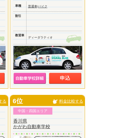
車種
普通車
/
バイク
割引
教習車
ディーダラティオ
6位
する
料金比較する
中国・四国エリア
香川県
かがわ自動車学校