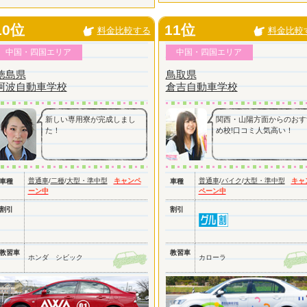
10位
11位
料金比較する
料金比較
中国・四国エリア
中国・四国エリア
徳島県
鳥取県
阿波自動車学校
倉吉自動車学校
新しい専用寮が完成しまし
関西・山陽方面からのおす
た！
め校!口コミ人気高い！
普通車
/
二種
/
大型・準中型
キャンペ
普通車
/
バイク
/
大型・準中型
キャ
車種
車種
ーン中
ペーン中
割引
割引
教習車
教習車
ホンダ シビック
カローラ