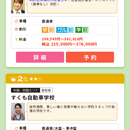
（食事なし）対応！
車種
普通車
割引
料金
204,545円～341,818円
税込 225,000円～376,000円
詳 細
予 約
2
位
高知県
すくも自動車学校
自然満喫、美しい海と笑顔が絶えない学校スタッフが自
慢の学校です。
車種
普通車/大型・準中型