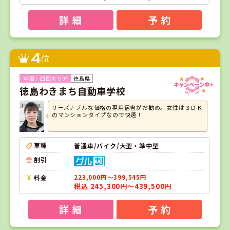
詳 細
予 約
4
位
徳島県
徳島わきまち自動車学校
リーズナブルな価格の専用宿舎がお勧め。女性は３ＤＫ
のマンションタイプなので快適！
車種
普通車/バイク/大型・準中型
割引
料金
223,000円～399,545円
税込 245,300円～439,500円
詳 細
予 約