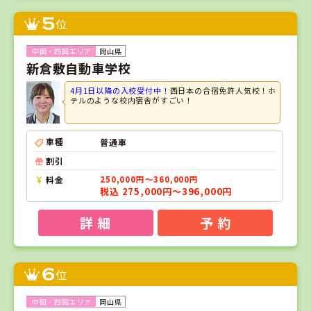
5
位
岡山県
新倉敷自動車学校
4月1日以降の入校受付中！
西日本の合宿免許人気校！ホ
テルのような校内宿舎がすごい！
車種
普通車
割引
料金
250,000円～360,000円
税込 275,000円～396,000円
詳 細
予 約
6
位
岡山県