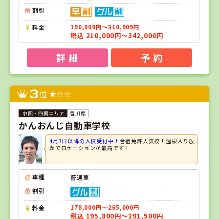
割引
料金
190,909円～310,909円
税込 210,000円～342,000円
詳 細
予 約
3
位
香川県
かんおんじ自動車学校
4月3日以降の入校受付中！
合宿免許人気校！温泉入り放
題でロケーションが最高です！
車種
普通車
割引
料金
178,000円～265,000円
税込 195,800円～291,500円