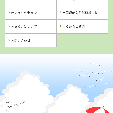
愛媛県
高知県
香川県
八幡浜自動車教
すくも自動車学
かんおんじ自動
申込から卒業まで
全国運転免許試験場一覧
習所
校
車学校
詳 細
詳 細
詳 細
お支払いについて
よくあるご質問
予 約
予 約
予 約
詳 細
予 約
お問い合わせ
4
5
6
位
位
位
2
位
高知県
すくも自動車学校
徳島県
岡山県
岡山県
徳島わきまち自
新倉敷自動車学
高梁自動車学校
動車学校
校