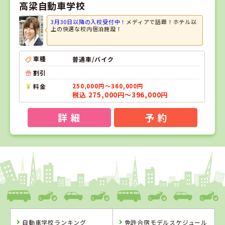
高梁自動車学校
3月30日以降の入校受付中！
メディアで話題！ホテル以
上の快適な校内宿泊施設！
車種
普通車/バイク
割引
料金
250,000円～360,000円
税込 275,000円～396,000円
詳 細
予 約
1
1
2
3
位
位
位
位
愛媛県
八幡浜自動車教習所
自動車学校ランキング
免許合宿モデルスケジュール