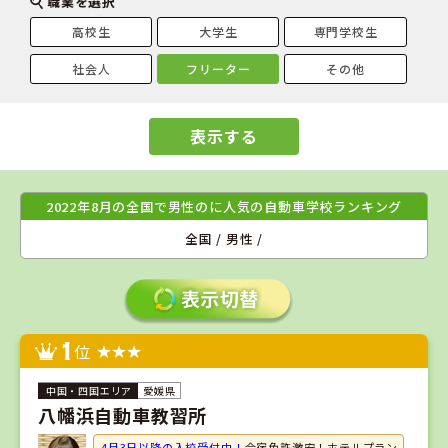
職業を選択
高校生
大学生
専門学校生
社会人
フリーター
その他
表示する
2022年8月の全国で男性のに人気の自動車学校ランキング
全国 / 男性 /
1
位
愛媛県
八幡浜自動車教習所
4月3日以降の入校受付中！
合宿免許激安！ホテルプラン