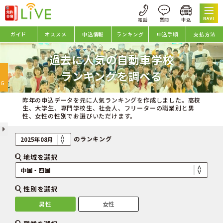
NAVI
ガイド
オススメ
申込情報
ランキング
申込手順
支払方法
過去に人気の自動車学校
oggle
ランキングを調べる
avigation
NG
昨年の申込データを元に人気ランキングを作成しました。高校
生、大学生、専門学校生、社会人、フリーターの職業別と男
性、女性の性別でお選びいただけます。
のランキング
地域を選択
性別を選択
男性
女性