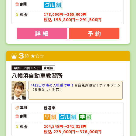
割引
料金
178,000円～265,000円
税込 195,800円～291,500円
詳 細
予 約
3
位
愛媛県
八幡浜自動車教習所
4月3日以降の入校受付中！
合宿免許激安！ホテルプラン
（食事なし）対応！
車種
普通車
割引
料金
204,545円～341,818円
税込 225,000円～376,000円