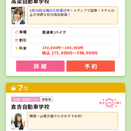
高梁自動車学校
3月30日以降の入校受付中！
メディアで話題！ホテル以
上の快適な校内宿泊施設！
車種
普通車/バイク
割引
料金
250,000円～360,000円
税込 275,000円～396,000円
詳 細
予 約
7
位
鳥取県
倉吉自動車学校
関西・山陽方面からのおすすめ校!