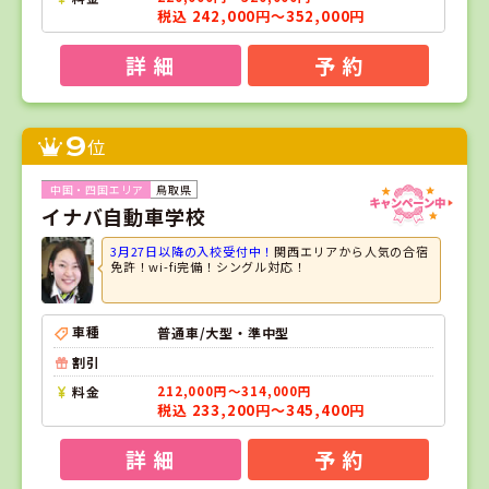
税込 242,000円～352,000円
詳 細
予 約
9
位
鳥取県
イナバ自動車学校
3月27日以降の入校受付中！
関西エリアから人気の合宿
免許！wi-fi完備！シングル対応！
車種
普通車/大型・準中型
割引
料金
212,000円～314,000円
税込 233,200円～345,400円
詳 細
予 約