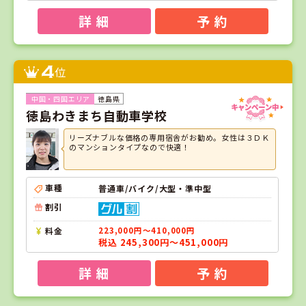
詳 細
予 約
4
位
徳島県
徳島わきまち自動車学校
リーズナブルな価格の専用宿舎がお勧め。女性は３ＤＫ
のマンションタイプなので快適！
車種
普通車/バイク/大型・準中型
割引
料金
223,000円～410,000円
税込 245,300円～451,000円
詳 細
予 約