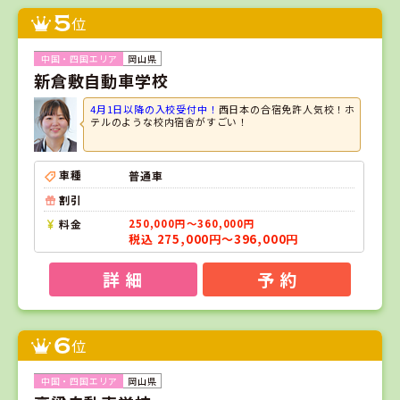
5
位
岡山県
新倉敷自動車学校
4月1日以降の入校受付中！
西日本の合宿免許人気校！ホ
テルのような校内宿舎がすごい！
車種
普通車
割引
料金
250,000円～360,000円
税込 275,000円～396,000円
詳 細
予 約
6
位
岡山県