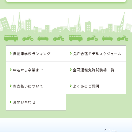
1
1
2
3
位
位
位
位
徳島県
阿波自動車学校
自動車学校ランキング
免許合宿モデルスケジュール
徳島県
香川県
愛媛県
阿波自動車学校
かんおんじ自動
八幡浜自動車教
申込から卒業まで
全国運転免許試験場一覧
車学校
習所
お支払いについて
よくあるご質問
詳 細
詳 細
詳 細
詳 細
予 約
予 約
予 約
予 約
お問い合わせ
2
位
4
5
6
位
位
位
香川県