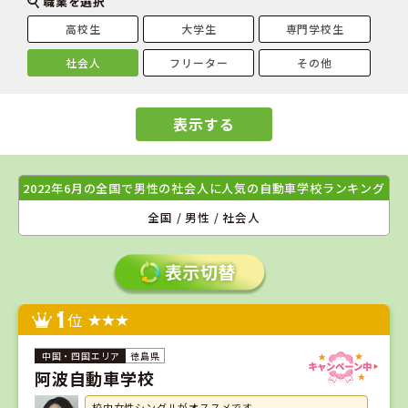
職業を選択
高校生
大学生
専門学校生
社会人
フリーター
その他
表示する
2022年6月の全国で男性の社会人に人気の自動車学校ランキング
全国 / 男性 / 社会人
1
位
徳島県
阿波自動車学校
校内女性シングルがオススメです。