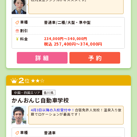
車種
普通車/二種/大型・準中型
割引
料金
234,000円～340,000円
税込 257,400円～374,000円
詳 細
予 約
2
位
香川県
かんおんじ自動車学校
4月3日以降の入校受付中！
合宿免許人気校！温泉入り放
題でロケーションが最高です！
車種
普通車