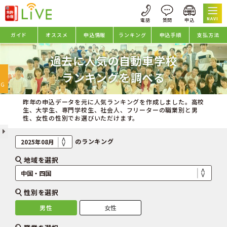
NAVI
ガイド
オススメ
申込情報
ランキング
申込手順
支払方法
過去に人気の自動車学校
oggle
ランキングを調べる
avigation
NG
昨年の申込データを元に人気ランキングを作成しました。高校
生、大学生、専門学校生、社会人、フリーターの職業別と男
性、女性の性別でお選びいただけます。
のランキング
地域を選択
性別を選択
男性
女性