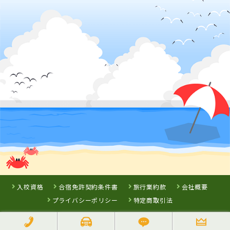
かんおんじ自動車学校
徳島県
岡山県
岡山県
徳島わきまち自
新倉敷自動車学
高梁自動車学校
動車学校
校
詳 細
予 約
詳 細
詳 細
詳 細
予 約
予 約
予 約
3
位
7
8
9
愛媛県
位
位
位
八幡浜自動車教習所
入校資格
合宿免許契約条件書
旅行業約款
会社概要
プライバシーポリシー
特定商取引法