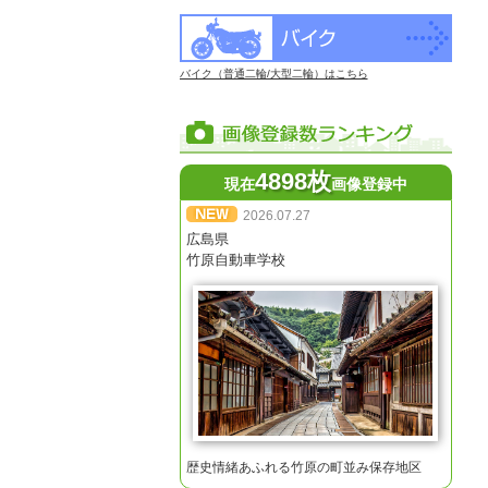
バイク（普通二輪/大型二輪）はこちら
4898枚
現在
画像登録中
2026.07.27
広島県
竹原自動車学校
歴史情緒あふれる竹原の町並み保存地区