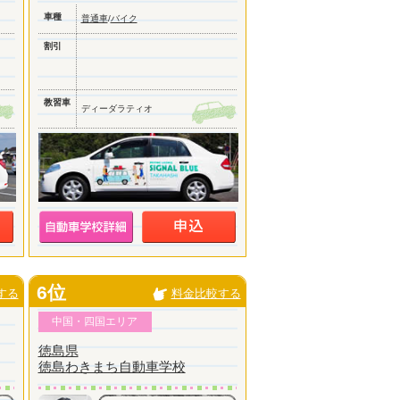
車種
普通車
/
バイク
割引
教習車
ディーダラティオ
6位
する
料金比較する
中国・四国エリア
徳島県
徳島わきまち自動車学校