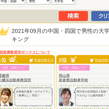
2021年09月の中国・四国で男性の
キング
宿提携教習所ボックスについて
1位
2位
料金比較する
料金比較
中国・四国エリア
中国・四国エリア
愛媛県
岡山県
八幡浜自動車教習所
新倉敷自動車学校
合宿免許激安！ホテルプラン
西日本の合宿免許人気校！
（食事なし）対応！
テルのような校内宿舎！