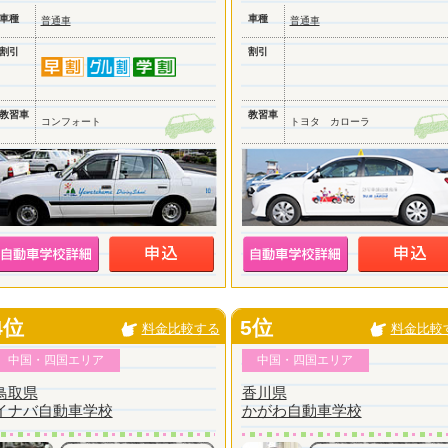
車種
車種
普通車
普通車
割引
割引
教習車
教習車
コンフォート
トヨタ カローラ
4位
5位
料金比較する
料金比較
中国・四国エリア
中国・四国エリア
鳥取県
香川県
イナバ自動車学校
かがわ自動車学校