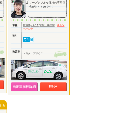
校
リーズナブルな価格の専用宿
舎がおすすめです！
普通車
/
バイク
/
大型・準中型
キャン
車種
ペーン中
割引
教習車
トヨタ プリウス
する