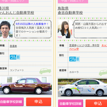
中国・四国エリア
中国・四国エリア
香川県
鳥取県
かんおんじ自動車学校
倉吉自動車学校
9月15日以降の入校募集中！
関西・山陽方面からのおす
合宿免許人気校！温泉入り放
め校!口コミ人気高い！
題でロケーションが最高で
す！
普通車
/
バイク
/
大型・準中型
キャ
車種
車種
普通車
ペーン中
割引
割引
教習車
コンフォート
教習車
カローラ