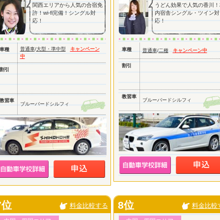
関西エリアから人気の合宿免
うどん効果で人気の香川！
許！wi-fi完備！シングル対
内宿舎シングル・ツイン対
応！
応！
普通車
/
大型・準中型
キャンペーン
車種
車種
普通車
/
二種
キャンペーン中
中
割引
割引
教習車
ブルーバードシルフィ
教習車
ブルーバードシルフィ
7位
8位
料金比較する
料金比較