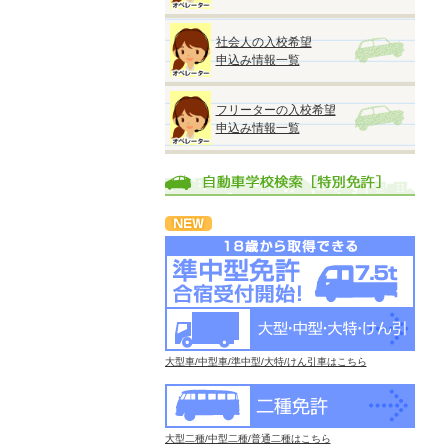
社会人の入校希望
申込み情報一覧
フリーターの入校希望
申込み情報一覧
大型車/中型車/準中型/大特/けん引車はこちら
大型二種/中型二種/普通二種はこちら