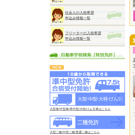
社会人の入校希望
申込み情報一覧
フリーターの入校希望
申込み情報一覧
大型車/中型車/準中型/大特/けん引車はこちら
大型二種/中型二種/普通二種はこちら