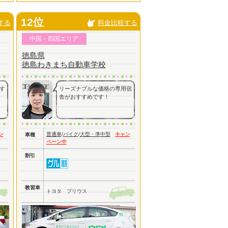
12位
する
料金比較する
中国・四国エリア
徳島県
徳島わきまち自動車学校
す
リーズナブルな価格の専用宿
舎がおすすめです！
ン
普通車
/
バイク
/
大型・準中型
キャン
車種
ペーン中
割引
教習車
トヨタ プリウス