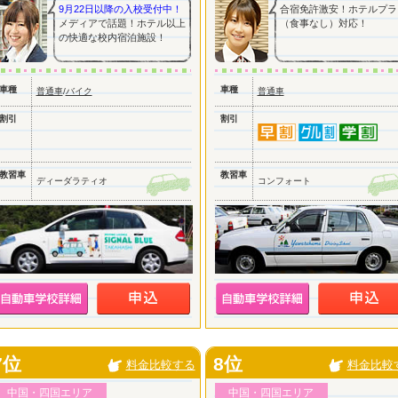
9月22日以降の入校受付中！
合宿免許激安！ホテルプラ
メディアで話題！ホテル以上
（食事なし）対応！
の快適な校内宿泊施設！
車種
車種
普通車
/
バイク
普通車
割引
割引
教習車
教習車
ディーダラティオ
コンフォート
7位
8位
料金比較する
料金比較
中国・四国エリア
中国・四国エリア