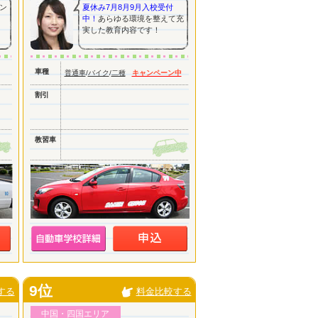
ン
夏休み7月8月9月入校受付
中！
あらゆる環境を整えて充
実した教育内容です！
車種
普通車
/
バイク
/
二種
キャンペーン中
割引
教習車
9位
する
料金比較する
中国・四国エリア