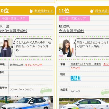
10位
11位
料金比較する
料金比較
中国・四国エリア
中国・四国エリア
香川県
鳥取県
かがわ自動車学校
倉吉自動車学校
うどん効果で人気の香川！校
関西・山陽方面からのおす
内宿舎シングル・ツイン対
め校!口コミ人気高い！
応！
普通車
/
バイク
/
大型・準中型
キャ
車種
車種
普通車
/
二種
キャンペーン中
ペーン中
割引
割引
教習車
ブルーバードシルフィ
教習車
カローラ