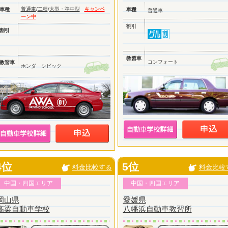
普通車
/
二種
/
大型・準中型
キャンペ
車種
車種
普通車
ーン中
割引
割引
教習車
コンフォート
教習車
ホンダ シビック
4位
5位
料金比較する
料金比較
中国・四国エリア
中国・四国エリア
岡山県
愛媛県
高梁自動車学校
八幡浜自動車教習所