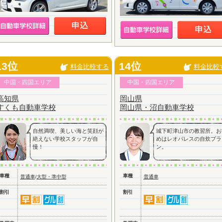
13位
14位
料金比較する
料金比較
中国・四国エリア
中国・四国エリア
高知県
岡山県
すくも自動車学校
岡山県・沼自動車学校
自然満喫、美しい海と笑顔が
城下町津山市の教習所。お
絶えない学校スタッフが自
めはレオパレスの自炊プラ
慢！
ン。
車種
車種
普通車
/
大型・準中型
普通車
割引
割引