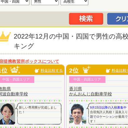
2022年12月の中国・四国で男性の
キング
宿提携教習所ボックスについて
1位
2位
料金比較する
料金比較
中国・四国エリア
中国・四国エリア
徳島県
香川県
阿波自動車学校
かんおんじ自動車学校
新しい専用寮が完成しまし
9月15日以降の入校募集中
た！
合宿免許人気校！温泉入り
題でロケーションが最高で
す！