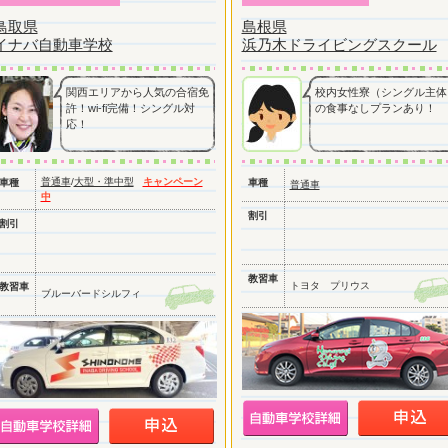
鳥取県
島根県
イナバ自動車学校
浜乃木ドライビングスクール
関西エリアから人気の合宿免
校内女性寮（シングル主体
許！wi-fi完備！シングル対
の食事なしプランあり！
応！
普通車
/
大型・準中型
キャンペーン
車種
車種
普通車
中
割引
割引
教習車
トヨタ プリウス
教習車
ブルーバードシルフィ