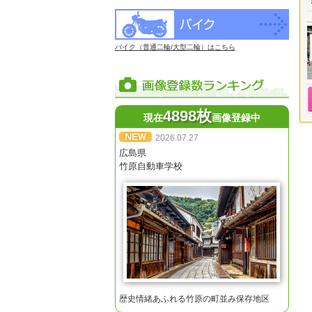
バイク（普通二輪/大型二輪）はこちら
4898枚
現在
画像登録中
2026.07.27
広島県
竹原自動車学校
歴史情緒あふれる竹原の町並み保存地区