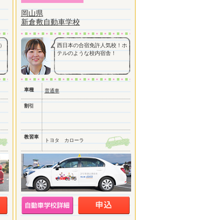
岡山県
新倉敷自動車学校
）
西日本の合宿免許人気校！ホ
テルのような校内宿舎！
車種
普通車
割引
教習車
トヨタ カローラ