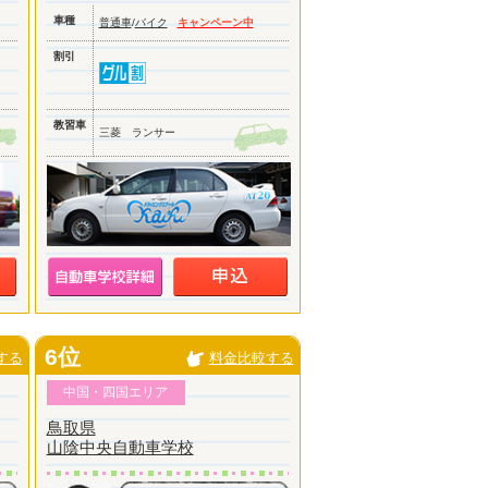
車種
普通車
/
バイク
キャンペーン中
割引
教習車
三菱 ランサー
6位
する
料金比較する
中国・四国エリア
鳥取県
山陰中央自動車学校