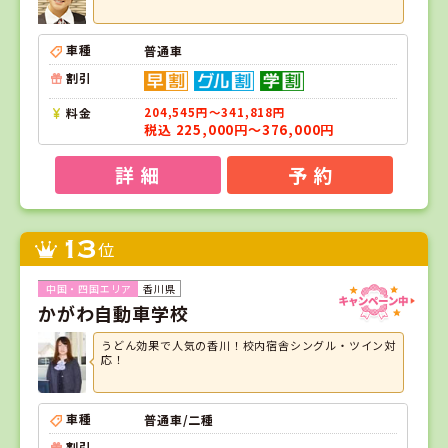
車種
普通車
割引
料金
204,545円～341,818円
税込 225,000円～376,000円
詳 細
予 約
13
位
香川県
かがわ自動車学校
うどん効果で人気の香川！校内宿舎シングル・ツイン対
応！
車種
普通車/二種
割引