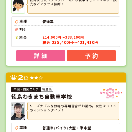
光などアクセス抜群！
車種
普通車
割引
料金
214,000円～383,100円
税込 235,400円～421,410円
詳 細
予 約
2
位
徳島県
徳島わきまち自動車学校
リーズナブルな価格の専用宿舎がお勧め。女性は３ＤＫ
のマンションタイプ！
車種
普通車/バイク/大型・準中型