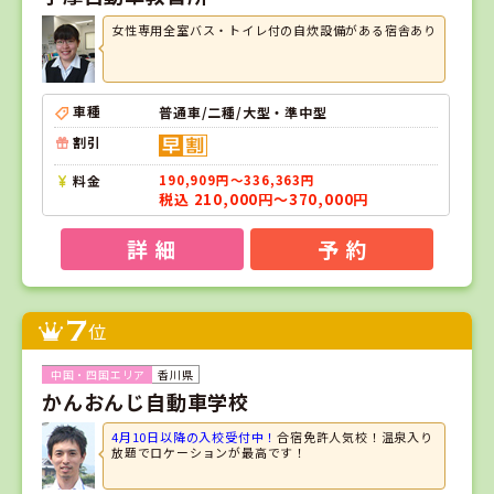
女性専用全室バス・トイレ付の自炊設備がある宿舎あり
車種
普通車/二種/大型・準中型
割引
料金
190,909円～336,363円
税込 210,000円～370,000円
詳 細
予 約
7
位
香川県
かんおんじ自動車学校
4月10日以降の入校受付中！
合宿免許人気校！温泉入り
放題でロケーションが最高です！