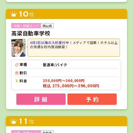
10
位
岡山県
高梁自動車学校
4月3日以降の入校受付中！
メディアで話題！ホテル以上
の快適な校内宿泊施設！
車種
普通車/バイク
割引
料金
250,000円～360,000円
税込 275,000円～396,000円
詳 細
予 約
11
位
高知県