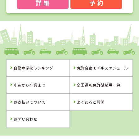
詳 細
予 約
1
1
2
3
位
位
位
位
島根県
浜乃木ドライビングスクール
自動車学校ランキング
免許合宿モデルスケジュール
島根県
徳島県
鳥取県
浜乃木ドライビ
徳島わきまち自
山陰中央自動車
申込から卒業まで
全国運転免許試験場一覧
ングスクール
動車学校
学校
お支払いについて
よくあるご質問
詳 細
詳 細
詳 細
詳 細
予 約
お問い合わせ
予 約
予 約
予 約
2
位