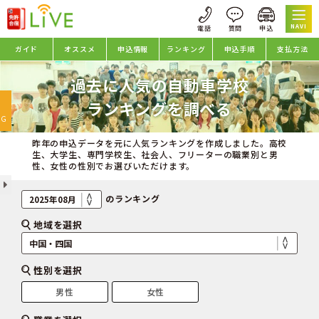
NAVI
ガイド
オススメ
申込情報
ランキング
申込手順
支払方法
過去に人気の自動車学校
oggle
ランキングを調べる
avigation
NG
昨年の申込データを元に人気ランキングを作成しました。高校
生、大学生、専門学校生、社会人、フリーターの職業別と男
性、女性の性別でお選びいただけます。
のランキング
地域を選択
性別を選択
男性
女性