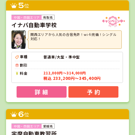
5
位
鳥取県
イナバ自動車学校
関西エリアから人気の合宿免許！wi-fi完備！シングル
対応！
車種
普通車/大型・準中型
割引
料金
212,000円～314,000円
税込 233,200円～345,400円
詳 細
予 約
6
位
愛媛県
宇摩自動車教習所