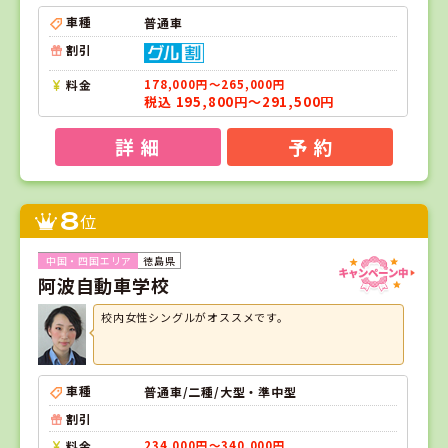
車種
普通車
割引
料金
178,000円～265,000円
税込 195,800円～291,500円
詳 細
予 約
8
位
徳島県
阿波自動車学校
校内女性シングルがオススメです。
車種
普通車/二種/大型・準中型
割引
料金
234,000円～340,000円