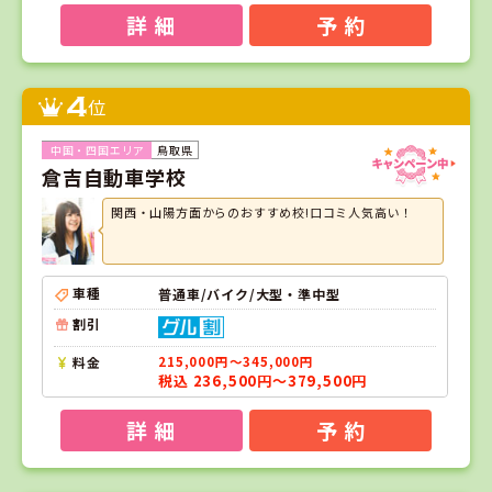
詳 細
予 約
4
位
鳥取県
倉吉自動車学校
関西・山陽方面からのおすすめ校!口コミ人気高い！
車種
普通車/バイク/大型・準中型
割引
料金
215,000円～345,000円
税込 236,500円～379,500円
詳 細
予 約