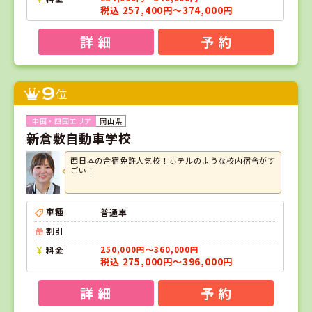
税込 257,400円～374,000円
詳 細
予 約
9
位
岡山県
新倉敷自動車学校
西日本の合宿免許人気校！ホテルのような校内宿舎がす
ごい！
車種
普通車
割引
料金
250,000円～360,000円
税込 275,000円～396,000円
詳 細
予 約