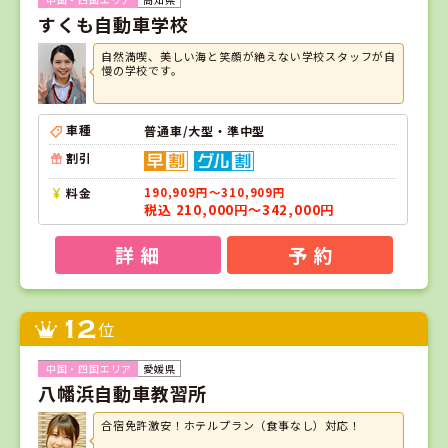
すくも自動車学校
自然満喫、美しい海と笑顔が絶えない学校スタッフが自
慢の学校です。
車種
普通車/大型・準中型
割引
料金
190,909円～310,909円
税込 210,000円～342,000円
詳 細
予 約
12
位
愛媛県
八幡浜自動車教習所
合宿免許激安！ホテルプラン（食事なし）対応！