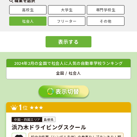
職業を選択
高校生
大学生
専門学校生
社会人
フリーター
その他
表示する
2024年2月の全国で社会人に人気の自動車学校ランキング
全国 / 社会人
1
位
島根県
浜乃木ドライビングスクール
校内女性寮（シングル主体）の食事なしプランあり！観