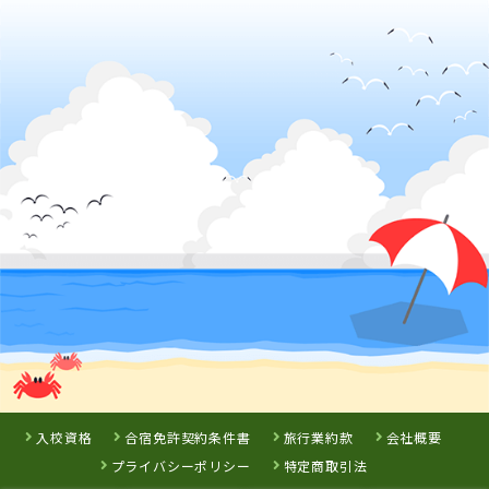
4
5
6
位
位
位
徳島県
徳島わきまち自動車学校
鳥取県
鳥取県
愛媛県
倉吉自動車学校
イナバ自動車学
宇摩自動車教習
校
所
詳 細
予 約
詳 細
詳 細
詳 細
予 約
予 約
予 約
3
位
鳥取県
7
8
9
位
位
位
山陰中央自動車学校
入校資格
合宿免許契約条件書
旅行業約款
会社概要
プライバシーポリシー
特定商取引法