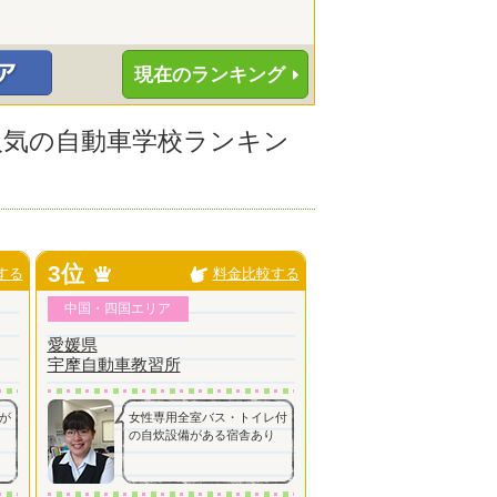
現在のランキング
に人気の自動車学校ランキン
3位
する
料金比較する
中国・四国エリア
愛媛県
宇摩自動車教習所
が
女性専用全室バス・トイレ付
の自炊設備がある宿舎あり