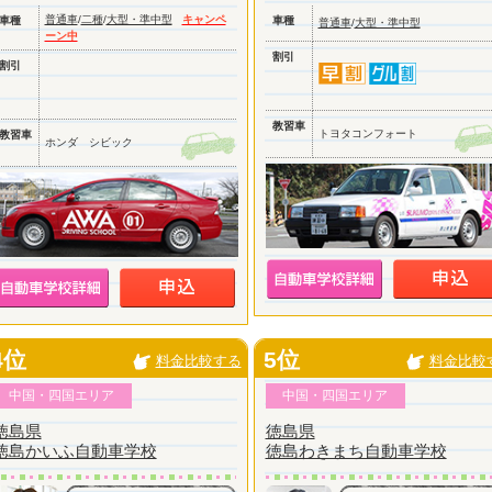
普通車
/
二種
/
大型・準中型
キャンペ
車種
車種
普通車
/
大型・準中型
ーン中
割引
割引
教習車
トヨタコンフォート
教習車
ホンダ シビック
4位
5位
料金比較する
料金比較
中国・四国エリア
中国・四国エリア
徳島県
徳島県
徳島かいふ自動車学校
徳島わきまち自動車学校