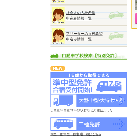
社会人の入校希望
申込み情報一覧
フリーターの入校希望
申込み情報一覧
大型車/中型車/準中型/大特/けん引車はこちら
大型二種/中型二種/普通二種はこちら