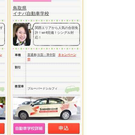
鳥取県
イナバ自動車学校
す
関西エリアから人気の合宿免
許！wi-fi完備！シングル対
応！
ン
普通車
/
大型・準中型
キャンペーン
車種
中
割引
教習車
ブルーバードシルフィ