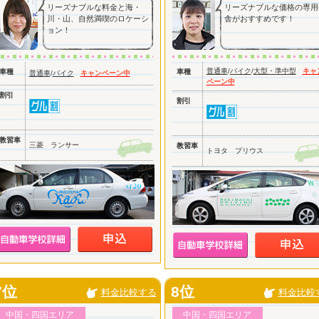
リーズナブルな料金と海・
リーズナブルな価格の専用
川・山、自然満喫のロケーシ
舎がおすすめです！
ョン！
普通車
/
バイク
/
大型・準中型
キャ
車種
車種
普通車
/
バイク
キャンペーン中
ペーン中
割引
割引
教習車
三菱 ランサー
教習車
トヨタ プリウス
7位
8位
料金比較する
料金比較
中国・四国エリア
中国・四国エリア