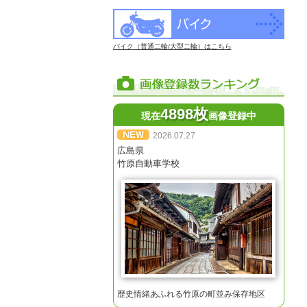
バイク（普通二輪/大型二輪）はこちら
4898枚
現在
画像登録中
2026.07.27
広島県
竹原自動車学校
歴史情緒あふれる竹原の町並み保存地区