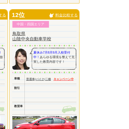
12位
する
料金比較する
中国・四国エリア
鳥取県
山陰中央自動車学校
！
夏休み7月8月9月入校受付
放
中！
あらゆる環境を整えて充
実した教育内容です！
車種
普通車
/
バイク
/
二種
キャンペーン中
割引
教習車