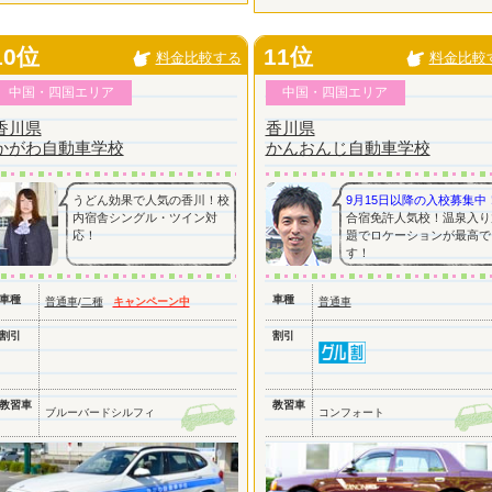
10位
11位
料金比較する
料金比較
中国・四国エリア
中国・四国エリア
香川県
香川県
かがわ自動車学校
かんおんじ自動車学校
うどん効果で人気の香川！校
9月15日以降の入校募集中
内宿舎シングル・ツイン対
合宿免許人気校！温泉入り
応！
題でロケーションが最高で
す！
車種
車種
普通車
/
二種
キャンペーン中
普通車
割引
割引
教習車
教習車
ブルーバードシルフィ
コンフォート