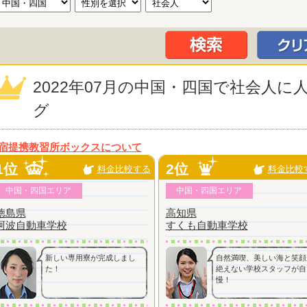
2022年07月の中国・四国で社会人
グ
宿提携教習所ボックスについて
1位
2位
料金比較する
料金比較
中国・四国エリア
中国・四国エリア
徳島県
高知県
阿波自動車学校
すくも自動車学校
新しい専用寮が完成しまし
自然満喫、美しい海と笑顔
た！
絶えない学校スタッフが自
慢！