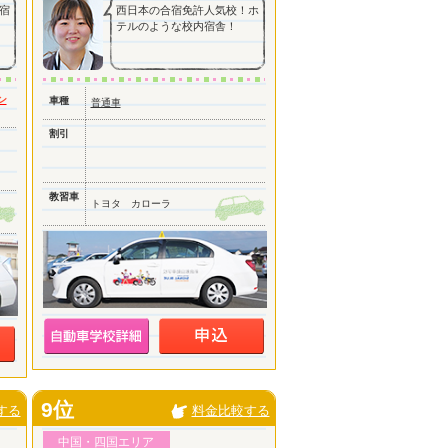
宿
西日本の合宿免許人気校！ホ
テルのような校内宿舎！
ン
車種
普通車
割引
教習車
トヨタ カローラ
9位
する
料金比較する
中国・四国エリア