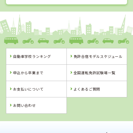
1
1
2
3
位
位
位
位
香川県
かがわ自動車学校
自動車学校ランキング
免許合宿モデルスケジュール
香川県
徳島県
岡山県
かがわ自動車学
徳島わきまち自
新倉敷自動車学
申込から卒業まで
全国運転免許試験場一覧
校
動車学校
校
お支払いについて
よくあるご質問
詳 細
詳 細
詳 細
詳 細
予 約
お問い合わせ
予 約
予 約
予 約
2
位
4
5
6
位
位
位
徳島県