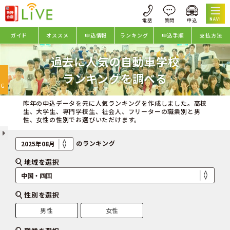
NAVI
ガイド
オススメ
申込情報
ランキング
申込手順
支払方法
過去に人気の自動車学校
oggle
ランキングを調べる
avigation
NG
昨年の申込データを元に人気ランキングを作成しました。高校
生、大学生、専門学校生、社会人、フリーターの職業別と男
性、女性の性別でお選びいただけます。
のランキング
地域を選択
性別を選択
男性
女性