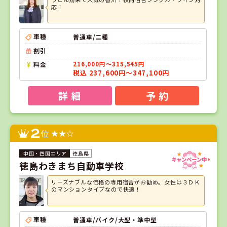
応！
車種
普通車/二種
割引
料金
216,000円～315,545円
税込 237,600円～347,100円
詳 細
予 約
2
位
徳島県
徳島わきまち自動車学校
リーズナブルな価格の専用宿舎がお勧め。女性は３ＤＫ
のマンションタイプなので快適！
車種
普通車/バイク/大型・準中型