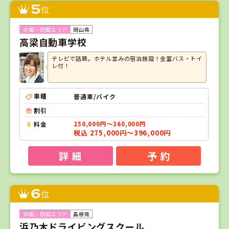
5
位
岡山県
高梁自動車学校
テレビで話題。ホテル並みの宿泊施設！全室バス・トイ
レ付！
車種
普通車/バイク
割引
料金
250,000円～360,000円
税込 275,000円～396,000円
詳 細
予 約
6
位
島根県
浜乃木ドライビングスクール