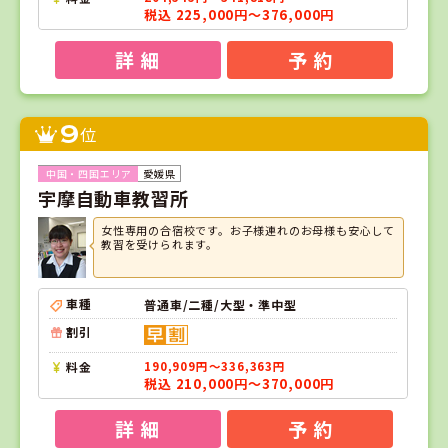
税込 225,000円～376,000円
詳 細
予 約
9
位
愛媛県
宇摩自動車教習所
女性専用の合宿校です。お子様連れのお母様も安心して
教習を受けられます。
車種
普通車/二種/大型・準中型
割引
料金
190,909円～336,363円
税込 210,000円～370,000円
詳 細
予 約