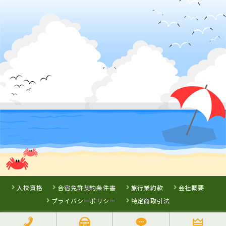
徳島わきまち自動車学校
香川県
岡山県
島根県
かんおんじ自動
高梁自動車学校
浜乃木ドライビ
車学校
ングスクール
詳 細
詳 細
詳 細
詳 細
予 約
予 約
予 約
予 約
3
位
7
8
9
位
位
位
岡山県
新倉敷自動車学校
入校資格
合宿免許契約条件書
旅行業約款
会社概要
プライバシーポリシー
特定商取引法