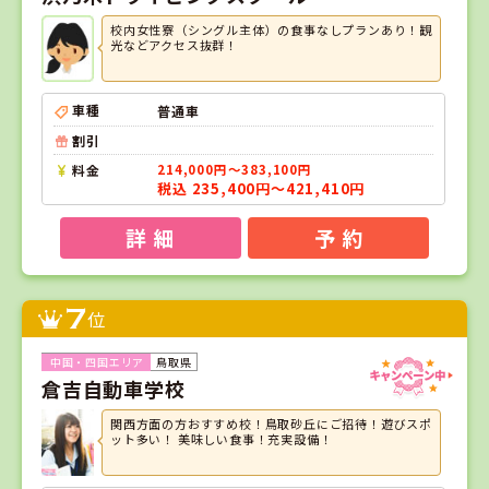
校内女性寮（シングル主体）の食事なしプランあり！観
光などアクセス抜群！
車種
普通車
割引
料金
214,000円～383,100円
税込 235,400円～421,410円
詳 細
予 約
7
位
鳥取県
倉吉自動車学校
関西方面の方おすすめ校！鳥取砂丘にご招待！遊びスポ
ット多い！ 美味しい食事！充実設備！