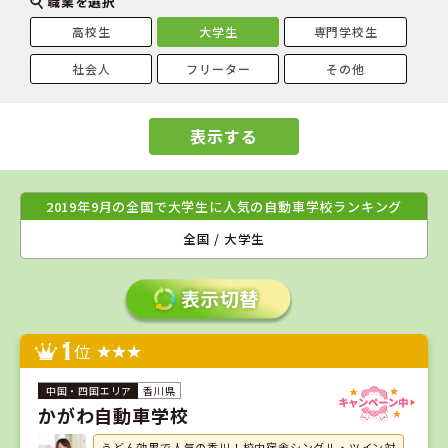
職業を選択
高校生
大学生
専門学校生
社会人
フリーター
その他
表示する
2019年9月の全国で大学生に人気の自動車学校ランキング
全国 / 大学生
1
位
香川県
かがわ自動車学校
うどん効果で人気の香川！校内宿舎シングル・ツイン対