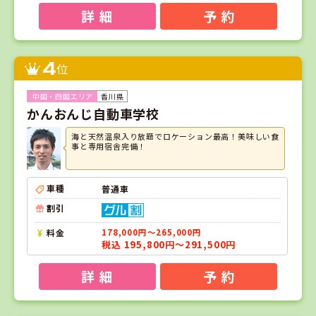
詳 細
予 約
4
位
香川県
かんおんじ自動車学校
海と天然温泉入り放題でロケーション最高！美味しい食
事と専用宿舎完備！
車種
普通車
割引
料金
178,000円～265,000円
税込 195,800円～291,500円
詳 細
予 約