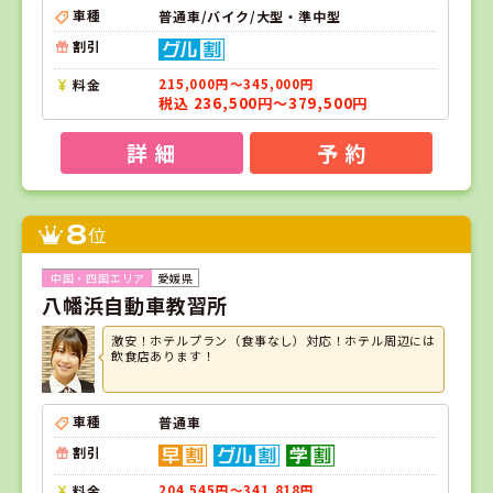
車種
普通車/バイク/大型・準中型
割引
料金
215,000円～345,000円
税込 236,500円～379,500円
詳 細
予 約
8
位
愛媛県
八幡浜自動車教習所
激安！ホテルプラン（食事なし）対応！ホテル周辺には
飲食店あります！
車種
普通車
割引
料金
204,545円～341,818円