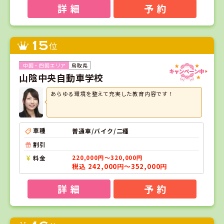
詳 細
予 約
15
位
鳥取県
山陰中央自動車学校
あらゆる環境を整えて充実した教育内容です！
車種
普通車/バイク/二種
割引
料金
220,000円～320,000円
税込 242,000円～352,000円
詳 細
予 約