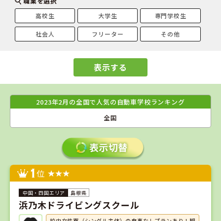
職業を選択
高校生
大学生
専門学校生
社会人
フリーター
その他
表示する
2023年2月の全国で人気の自動車学校ランキング
全国
1
位
島根県
浜乃木ドライビングスクール
校内女性寮（シングル主体）の食事なしプランあり！観