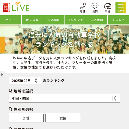
NAVI
ガイド
オススメ
申込情報
ランキング
申込手順
支払方法
過去に人気の自動車学校
oggle
ランキングを調べる
avigation
NG
昨年の申込データを元に人気ランキングを作成しました。高校
生、大学生、専門学校生、社会人、フリーターの職業別と男
性、女性の性別でお選びいただけます。
のランキング
地域を選択
性別を選択
男性
女性