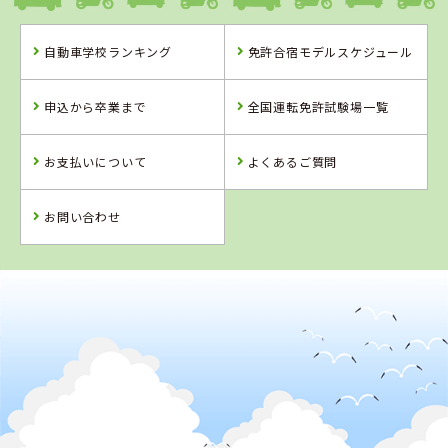
自動車学校ランキング
免許合宿モデルスケジュール
島根県
岡山県
鳥取県
浜乃木ドライビ
高梁自動車学校
イナバ自動車学
申込から卒業まで
全国運転免許試験場一覧
ングスクール
校
お支払いについて
よくあるご質問
詳 細
詳 細
詳 細
詳 細
予 約
お問い合わせ
予 約
予 約
予 約
2
位
4
5
6
位
位
位
岡山県
高梁自動車学校
愛媛県
香川県
岡山県