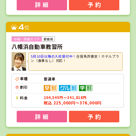
詳 細
予 約
4
位
愛媛県
八幡浜自動車教習所
5月10日以降の入校受付中！
合宿免許激安！ホテルプラ
ン（食事なし）対応！
車種
普通車
割引
料金
204,545円～341,818円
税込 225,000円～376,000円
詳 細
予 約