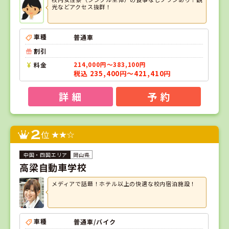
光などアクセス抜群！
車種
普通車
割引
料金
214,000円～383,100円
税込 235,400円～421,410円
詳 細
予 約
2
位
岡山県
高梁自動車学校
メディアで話題！ホテル以上の快適な校内宿泊施設！
車種
普通車/バイク