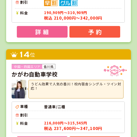
割引
料金
190,909円～310,909円
税込 210,000円～342,000円
詳 細
予 約
14
位
香川県
かがわ自動車学校
うどん効果で人気の香川！校内宿舎シングル・ツイン対
応！
車種
普通車/二種
割引
料金
216,000円～315,545円
税込 237,600円～347,100円