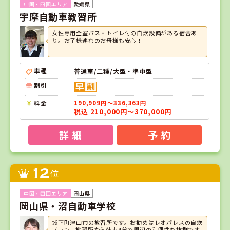
愛媛県
宇摩自動車教習所
女性専用全室バス・トイレ付の自炊設備がある宿舎あ
り。お子様連れのお母様も安心！
車種
普通車/二種/大型・準中型
割引
料金
190,909円～336,363円
税込 210,000円～370,000円
詳 細
予 約
12
位
岡山県
岡山県・沼自動車学校
城下町津山市の教習所です。お勧めはレオパレスの自炊
プラン。教習所から徒歩4分で周辺の利便性も抜群です