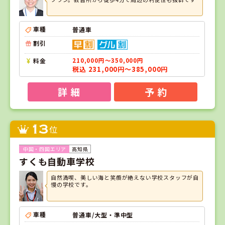
車種
普通車
割引
料金
210,000円～350,000円
税込 231,000円～385,000円
詳 細
予 約
13
位
高知県
すくも自動車学校
自然満喫、美しい海と笑顔が絶えない学校スタッフが自
慢の学校です。
車種
普通車/大型・準中型