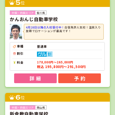
5
位
香川県
かんおんじ自動車学校
4月28日以降の入校受付中！
合宿免許人気校！温泉入り
放題でロケーションが最高です！
車種
普通車
割引
料金
178,000円～265,000円
税込 195,800円～291,500円
詳 細
予 約
6
位
岡山県
新倉敷自動車学校