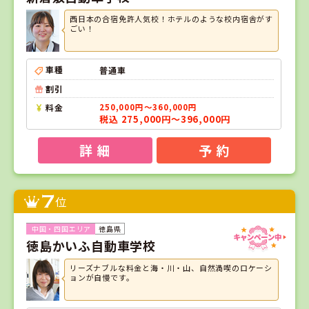
西日本の合宿免許人気校！ホテルのような校内宿舎がす
ごい！
車種
普通車
割引
料金
250,000円～360,000円
税込 275,000円～396,000円
詳 細
予 約
7
位
徳島県
徳島かいふ自動車学校
リーズナブルな料金と海・川・山、自然満喫のロケーシ
ョンが自慢です。