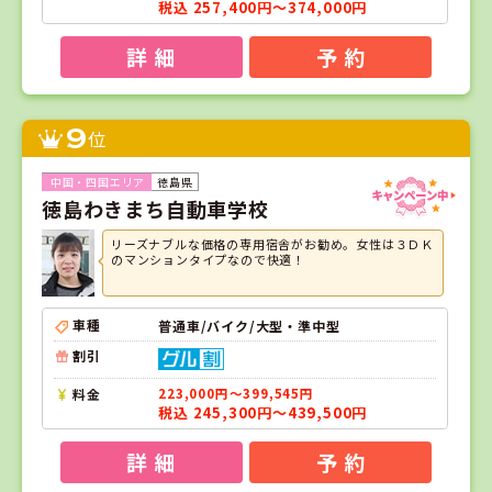
税込 257,400円～374,000円
詳 細
予 約
9
位
徳島県
徳島わきまち自動車学校
リーズナブルな価格の専用宿舎がお勧め。女性は３ＤＫ
のマンションタイプなので快適！
車種
普通車/バイク/大型・準中型
割引
料金
223,000円～399,545円
税込 245,300円～439,500円
詳 細
予 約