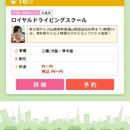
16
位
広島県
ロイヤルドライビングスクール
新大阪からJR山陽新幹線福山駅経由松永駅まで1時間20
分。博多駅からも２時間はかからないアクセス抜群！
車種
二種/大型・準中型
割引
料金
円～円
税込 円～円
詳 細
予 約
1
1
2
3
位
位
位
位
島根県
浜乃木ドライビングスクール