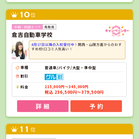
10
位
鳥取県
倉吉自動車学校
4月17日以降の入校受付中！
関西・山陽方面からのおす
すめ校!口コミ人気高い！
車種
普通車/バイク/大型・準中型
割引
料金
215,000円～345,000円
税込 236,500円～379,500円
詳 細
予 約
11
位