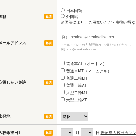
日本国籍
国籍
外国籍
※国籍により、ご用意いただく書類が異な
メールアドレス
メールアドレスの入力間違いにお気をつけください。
例）abc@menkyolive.net
普通車AT（オートマ）
普通車MT（マニュアル）
普通二輪MT
取得したい免許
普通二輪AT
大型二輪MT
大型二輪AT
出発地
入校希望日1
月
日
普通車入校日カレ