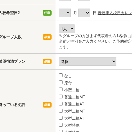
入校希望日2
月
日
普通車入校日カレ
※グループの方はまず代表者の方1名様に
グループ人数
名前と性別をご入力ください。ご予約確定
ます。
希望宿泊プラン
なし
原付
小型二輪
普通二輪MT
普通二輪AT
持っている免許
大型二輪MT
大型二輪AT
大型特殊