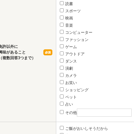
読書
スポーツ
映画
音楽
コンピューター
ファッション
免許以外に
ゲーム
興味があること
アウトドア
（複数回答3つまで）
ダンス
演劇
カメラ
お笑い
ショッピング
ペット
占い
その他
ご飯がおいしそうだから