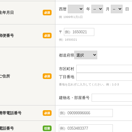
西暦
年
月
日
生年月日
例 1999年1月1日
〒
郵便番号
例）1650021
都道府県
市区町村
ご住所
丁目番地
番地を忘れずに入力してください。例：1-2-3
建物名・部屋番号
携帯電話番号
電話番号