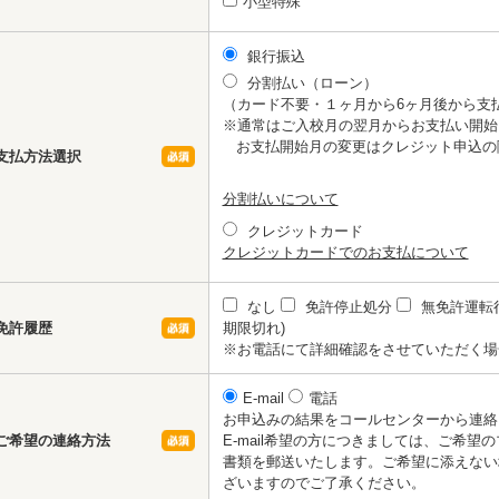
小型特殊
銀行振込
分割払い（ローン）
（カード不要・１ヶ月から6ヶ月後から支
※通常はご入校月の翌月からお支払い開始
お支払開始月の変更はクレジット申込の
支払方法選択
分割払いについて
クレジットカード
クレジットカードでのお支払について
なし
免許停止処分
無免許運転
免許履歴
期限切れ)
※お電話にて詳細確認をさせていただく場
E-mail
電話
お申込みの結果をコールセンターから連絡
ご希望の連絡方法
E-mail希望の方につきましては、ご希
書類を郵送いたします。ご希望に添えない
ざいますのでご了承ください。