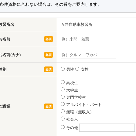
条件資格に合わない場合は、その旨をご案内します。
教習所名
五井自動車教習所
お名前
お名前(カナ)
性別
男性
女性
高校生
大学生
専門学校生
アルバイト・パート
ご職業
無職（無収入）
社会人
その他