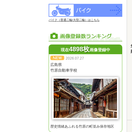
バイク（普通二輪/大型二輪）はこちら
4898枚
現在
画像登録中
2026.07.27
広島県
竹原自動車学校
歴史情緒あふれる竹原の町並み保存地区