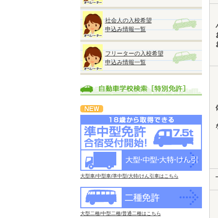
社会人の入校希望
申込み情報一覧
フリーターの入校希望
申込み情報一覧
大型車/中型車/準中型/大特/けん引車はこちら
大型二種/中型二種/普通二種はこちら