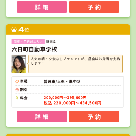
詳 細
予 約
4
位
新潟県
六日町自動車学校
人気の朝・夕食なしプランですが、昼食はお弁当を支給
します！
車種
普通車/大型・準中型
割引
料金
200,000円～395,000円
税込 220,000円～434,500円
詳 細
予 約