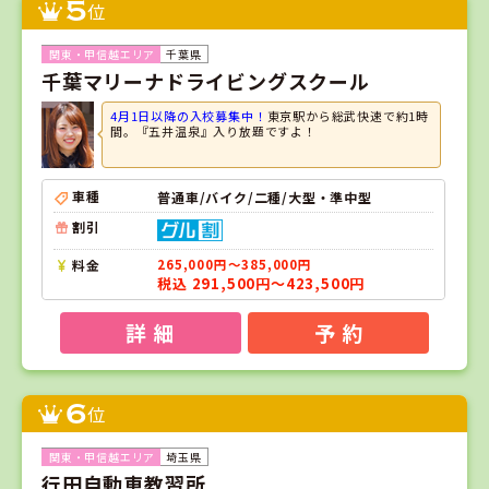
5
位
千葉県
千葉マリーナドライビングスクール
4月1日以降の入校募集中！
東京駅から総武快速で約1時
間。『五井温泉』入り放題ですよ！
車種
普通車/バイク/二種/大型・準中型
割引
料金
265,000円～385,000円
税込 291,500円～423,500円
詳 細
予 約
6
位
埼玉県
行田自動車教習所