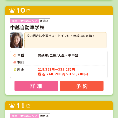
10
位
新潟県
中越自動車学校
校内宿舎は全室バス・トイレ付・無線LAN完備！
車種
普通車/二種/大型・準中型
割引
料金
218,363円～335,181円
税込 240,200円～368,700円
詳 細
予 約
11
位
栃木県