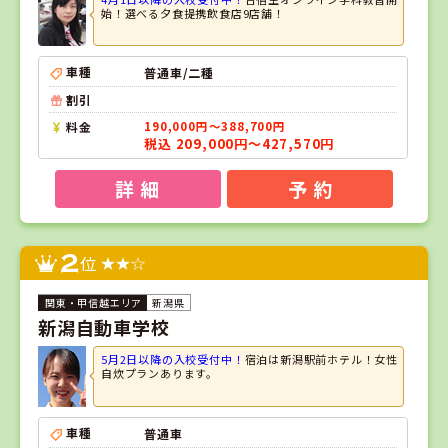
始！選べる夕食提携飲食店9店舗！
車種
普通車/二種
割引
料金
190,000円～388,700円
税込 209,000円～427,570円
詳 細
予 約
2
位
新潟県
新潟自動車学校
5月2日以降の入校受付中！
宿泊は新潟駅前ホテル！女性
自炊プランあります。
車種
普通車