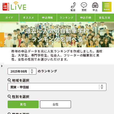
NAVI
ガイド
オススメ
申込情報
ランキング
申込手順
支払方法
過去に人気の自動車学校
oggle
ランキングを調べる
avigation
NG
昨年の申込データを元に人気ランキングを作成しました。高校
生、大学生、専門学校生、社会人、フリーターの職業別と男
性、女性の性別でお選びいただけます。
のランキング
地域を選択
性別を選択
男性
女性