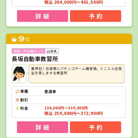
税込 264,000円～401,500円
詳 細
予 約
9
位
山梨県
長坂自動車教習所
業界初！合宿寮にパチンコゲーム機登場。とことん合宿
生を楽しませる教習所
車種
普通車
割引
料金
236,000円～339,000円
税込 259,600円～372,900円
詳 細
予 約