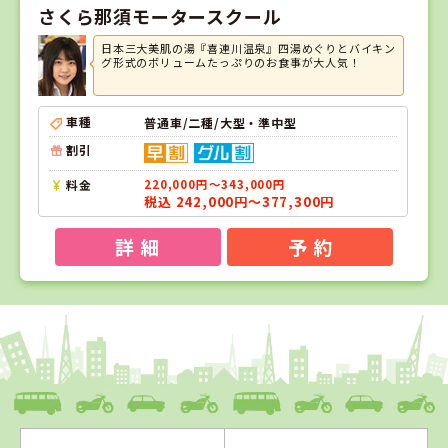
さくら那須モータースクール
日本三大美肌の湯『喜連川温泉』四湯めぐりとバイキン
グ形式のボリュームたっぷりのお食事が大人気！
車種
普通車/二種/大型・準中型
割引
料金
220,000円～343,000円
税込 242,000円～377,300円
詳 細
予 約
1
1
2
3
位
位
位
位
新潟県
新潟中央自動車学校