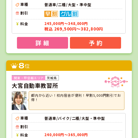
車種
普通車/二種/大型・準中型
割引
料金
245,000円～348,000円
税込 269,500円～382,800円
詳 細
予 約
8
位
茨城県
大宮自動車教習所
都内から近い！校内宿舎が便利！早割5,000円割引でお
得！
車種
普通車/バイク/二種/大型・準中型
割引
料金
240,000円～365,000円