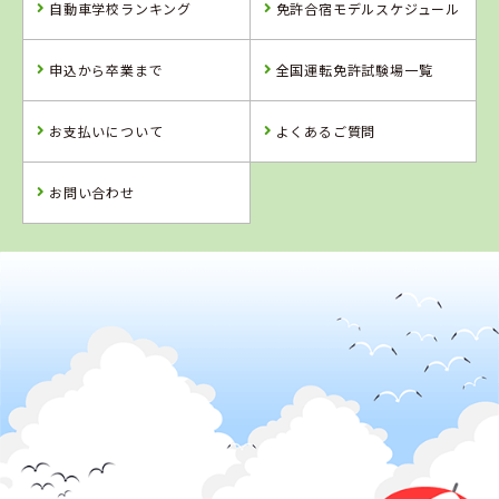
自動車学校ランキング
免許合宿モデルスケジュール
新潟県
新潟県
新潟県
新潟中央自動車
新潟自動車学校
長岡文化自動車
申込から卒業まで
全国運転免許試験場一覧
学校
学校
詳 細
詳 細
詳 細
お支払いについて
よくあるご質問
予 約
予 約
予 約
詳 細
予 約
お問い合わせ
4
5
6
位
位
位
2
位
新潟県
新潟自動車学校
千葉県
埼玉県
新潟県
千葉マリーナド
行田自動車教習
六日町自動車学
ライビングスク
所
校
ール
詳 細
詳 細
詳 細