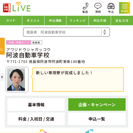
NAVI
ガイド
オススメ
申込情報
ランキング
申込手順
支払方法
oggle
徳島県
アワジドウシャガッコウ
avigation
NG
阿波自動車学校
〒771-1703 徳島県阿波市阿波町東条180番地
新しい専用寮が完成しました！
基本情報
企画・キャンペーン
料金 / 入校日 / 交通
申込一覧