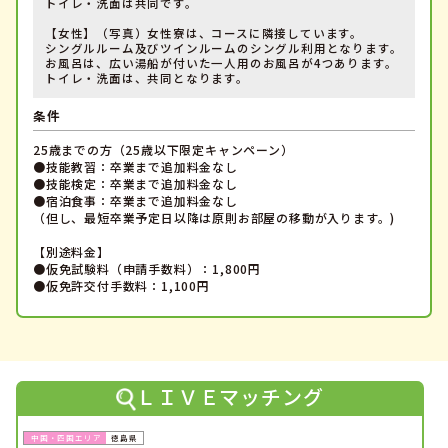
トイレ・洗面は共同です。
【女性】（写真）女性寮は、コースに隣接しています。
シングルルーム及びツインルームのシングル利用となります。
お風呂は、広い湯船が付いた一人用のお風呂が4つあります。
トイレ・洗面は、共同となります。
条件
25歳までの方（25歳以下限定キャンペーン）
●技能教習：卒業まで追加料金なし
●技能検定：卒業まで追加料金なし
●宿泊食事：卒業まで追加料金なし
（但し、最短卒業予定日以降は原則お部屋の移動が入ります。)
【別途料金】
●仮免試験料（申請手数料）：1,800円
●仮免許交付手数料：1,100円
ＬＩＶＥマッチング
徳島県