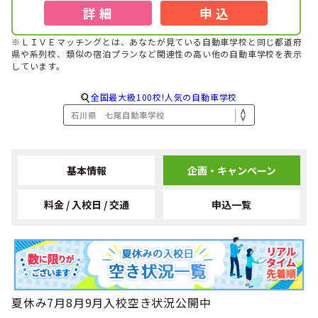
詳 細
申 込
※ＬＩＶＥマッチングとは、あなたが見ている自動車学校と同じ都道府
県や系列校、類似の宿泊プランなど関連性の高い他の自動車学校を表示
しています。
全国最大級100校!人気の自動車学校
基本情報
企画・キャンペーン
料金 / 入校日 / 交通
申込一覧
夏休み7月8月9月入校空き状況公開中