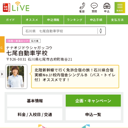
NAVI
ガイド
オススメ
申込情報
ランキング
申込手順
支払方法
oggle
石川県
ナナオジドウシャガッコウ
avigation
NG
七尾自動車学校
〒926-0031 石川県七尾市古府町南谷21
北陸新幹線で行く免許合宿の旅！石川県合宿
実績No.1!校内宿舎シングルＢ（バス・トイレ
付）オススメです！
基本情報
企画・キャンペーン
料金 / 入校日 / 交通
申込一覧