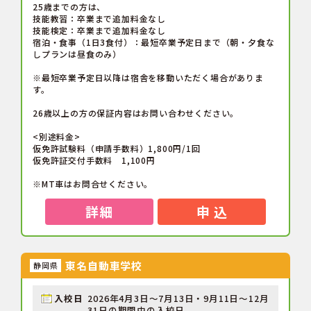
25歳までの方は、
技能教習：卒業まで追加料金なし
技能検定：卒業まで追加料金なし
宿泊・食事（1日3食付）：最短卒業予定日まで（朝・夕食な
しプランは昼食のみ）
※最短卒業予定日以降は宿舎を移動いただく場合がありま
す。
26歳以上の方の保証内容はお問い合わせください。
<別途料金>
仮免許試験料（申請手数料）1,800円/1回
仮免許証交付手数料 1,100円
※MT車はお問合せください。
詳細
申 込
東名自動車学校
静岡県
入校日
2026年4月3日～7月13日・9月11日～12月
31日の期間中の入校日