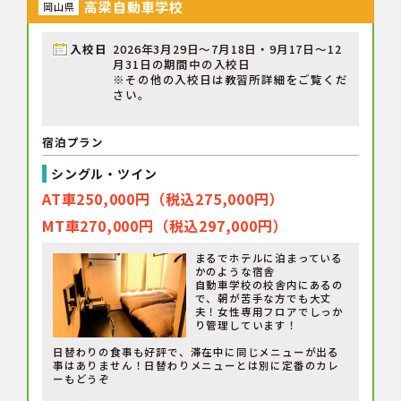
高梁自動車学校
岡山県
入校日
2026年3月29日～7月18日・9月17日～12
月31日の期間中の入校日
※その他の入校日は教習所詳細をご覧くだ
さい。
宿泊プラン
シングル・ツイン
AT車250,000円（税込275,000円）
MT車270,000円（税込297,000円）
まるでホテルに泊まっている
かのような宿舎
自動車学校の校舎内にあるの
で、朝が苦手な方でも大丈
夫！女性専用フロアでしっか
り管理しています！
日替わりの食事も好評で、滞在中に同じメニューが出る
事はありません！日替わりメニューとは別に定番のカレ
ーもどうぞ