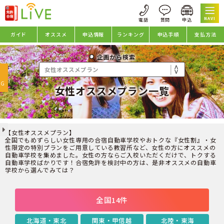
NAVI
ガイド
オススメ
申込情報
ランキング
申込手順
支払方法
企画から検索
oggle
avigation
NG
女性オススメプラン一覧
【女性オススメプラン】
全国でもめずらしい女性専用の合宿自動車学校やおトクな『女性割』・女
性限定の特別プランをご用意している教習所など、女性の方にオススメの
自動車学校を集めました。女性の方ならご入校いただくだけで、トクする
自動車学校ばかりです！合宿免許を検討中の方は、是非オススメの自動車
学校から選んでみては？
全国14件
北海道・東北
関東・甲信越
北陸・東海