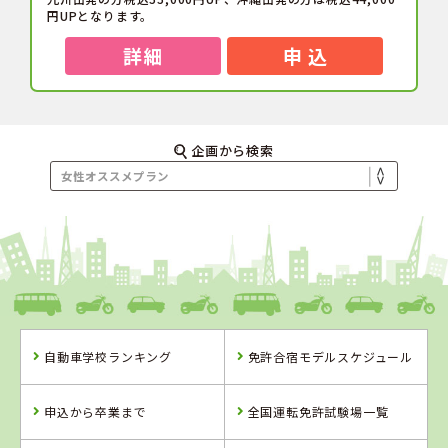
円UPとなります。
詳細
申 込
タイヘイドライバーズスクール
信州伊那自動車教習所
マジオドライバーズスクール熱海校
阿波自動車学校
おんが自動車学校
福島県
長野県
静岡県
徳島県
福岡県
企画から検索
入校日
入校日
入校日
入校日
入校日
6月1日～7月11日・10月1日～11月20日の
3月29日～7月11日・9月20日～12月14日
4月8日～7月1日・9月25日～11月30日の
2026年4月6日～7月22日・9月16日～12月
2026年3月30日～7月20日・10月1日～12
期間中の水・金曜日
のご入校
入校日
31日の期間中の入校日
月31日の期間の入校日
※その他の入校日の料金・保証内容は教習
※他の入校日は教習所詳細ページをご覧く
※他の入校日についてはお問い合わせくだ
※その他の入校日は教習所詳細ページをご
所詳細をご覧ください
ださい。
さい。
覧ください。
※他の入校日はお問い合わせください。
☆大平楼の『どら焼き』や学食名物ソフト
クリームプレゼント☆
☆ゆとりのシングルルーム、セキュリティ
宿泊プラン
も万全の女性専用宿舎☆
宿泊プラン
宿泊プラン
宿泊プラン
シングル
宿泊プラン
シングルC（朝・夕食なし）「ゲストハウス友蘭」
シングルD
AT車220,000円（税込242,000円）
トリプル
AT車235,000円（税込258,500円）
AT車234,818円（税込258,300円）
シングル（25歳以下キャンペーン料金）
自動車学校ランキング
免許合宿モデルスケジュール
MT車260,000円（税込286,000円）
AT車215,000円（税込236,500円）
AT車225,000円（税込247,500円）
2023年8月にオープンした女
ツインC（朝・夕食なし）「ゲストハウス友蘭」
MT車245,000円（税込269,500円）
充実したシングルルームが、
性限定宿舎です。 お部屋は北
MT車245,000円（税込269,500円）
申込から卒業まで
全国運転免許試験場一覧
圧倒的に女性に人気です。ミ
欧デザインを起用した優しい
AT車225,000円（税込247,500円）
ニキッチン（冷蔵庫・電子レ
ナチュラルカラー。落ち着い
ツイン
ンジ・ポット）・洗濯機・
た雰囲気の中でゆったりとお