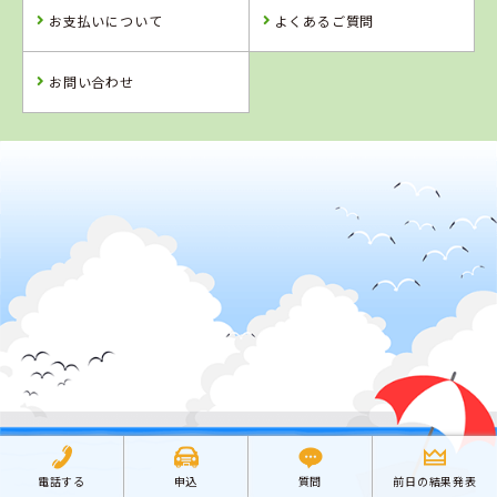
ツイン（25歳以下キャンペーン料金）
女性は、熱海銀座通り商店街
Wi-Fi・32インチテレビ・
過ごしいただけます。また合
AT車220,000円（税込242,000円）
お支払いについて
よくあるご質問
の中にある『ゲストハウス友
CATV・ブルーレイプレイヤ
宿期間中には運転免許以外の
AT車220,000円（税込242,000円）
蘭』がおすすめ！ コンビニも
ー・バスルーム・ウォシュレ
様々な体験もできます。 運転免許+αを求める方には特に
MT車250,000円（税込275,000円）
徒歩2分。海水浴場も徒歩3分
ットトイレ・ドライヤーなど、全室に標準装備です。 ま
おすすめですよ！
MT車240,000円（税込264,000円）
の好立地。花火大会見学にも
た、女性専用宿舎のプリンセスコートにはシアタールー
お問い合わせ
最適の立地です。
ム・フィットネスルーム・足湯などがあり、共有スペー
シングル
条件
スも充実。もちろんセキュリティ面にも十分配慮。オー
シングルルームが主体の女性
トロックセキュリティシステムを完備しておりますの
AT車227,000円（税込249,700円）
専用校内宿舎 高速バスを利用
条件
25歳までの方は
で、安心して滞在していただけます。さらに、2013年春
して大阪梅田から約3時間、
●技能教習/卒業まで
に女性専用宿舎「プリンセスコート ナチュラル」がオー
MT車257,000円（税込282,700円）
神戸三宮から2時間20分、阿
25歳までの方は、
プンいたしました。 客室は木のぬくもりとやさしさが
●技能検定/卒業まで
波パーキングから送迎バスで
技能教習：卒業まで追加料金なし
伝わってくるようなナチュラルテイストにこだわってみ
約10分と阪神間からの交通ア
●宿泊・食事（1日3食付）/最短卒業予定日まで
細かいところまでこだわりあ
技能検定：卒業まで追加料金なし
ました。 毎週1回のケーキバイキングも人気ですよ！
クセス抜群の自動車学校で
る、女性にふさわしい専用宿
宿泊・食事（1日3食付）：最短卒業予定日まで（朝・夕食な
す。教習コースに隣接する女性専用宿舎は、セキュリティ
舎
しプランは昼食のみ）
万全！ お部屋は、シングルルームが主体で1～2名様利用
条件
<別途料金>
自動車学校から徒歩4分の
となります。 広くてきれいなお部屋、そしてロビーの応
仮免許試験料（申請手数料）1,800円/1回
『オーシャンクラブハウス』
接コーナーでは女子会もできるスペースがあります。 お
※最短卒業予定日以降は宿舎を移動いただく場合がありま
29歳までの方
は3DKのマンションタイプの
仮免許証交付手数料 1,100円
風呂は、足を伸ばしてご入浴いただける一人用のバスル
す。
●技能教習/卒業まで追加料金なし
お部屋です。
ームが1階と2階にそれぞれ2室ずつあります。 食事は、3
談話室・ゆったりとしたバスルーム・ウォシュレット付
●技能検定/卒業まで追加料金なし
食とも校舎2階の食堂で、日替わりの手作りメニューをお
26歳以上の方の保証内容はお問い合わせください。
トイレ、ドラム式洗濯機・冷蔵庫が各戸に設置されてい
●宿泊食事(1日3食付)/卒業まで追加料金なし
楽しみいただけます。料金も年間通してリーズナブルに
詳細
申 込
ます。
設定されていますので、女性には超オススメです。
※女性のMTご希望の方は25歳までとさせていただきます。
2から3名でご利用いただくお部屋は収納スペースもあ
<別途料金>
り、エアコン・テレビ・机、そしてオシャレなインテリ
仮免許試験料（申請手数料）1,800円/1回
条件
アも魅力です。
仮免許証交付手数料 1,100円
館内には、各戸のバスルーム以外にジャグジーバスもあ
<別途料金>
ります。
25歳までの方は
※MT車はお問合せください。
セキュリティは、建物エントランス・廊下から各戸に入
仮免許試験料（申請手数料） 1,800円/回
●技能教習/卒業まで追加料金なし
るエントランス・各部屋と3重ロックとなります。お客様
仮免許証交付手数料 1,100円
●技能検定/卒業まで追加料金なし
電話する
申込
質問
前日の結果発表
の少ない時期は、各お部屋をお一人でご利用いただけま