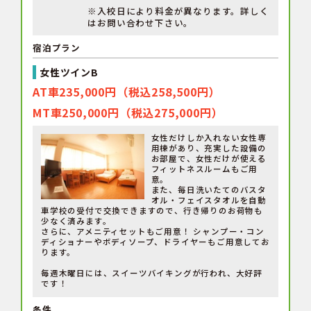
※入校日により料金が異なります。詳しく
はお問い合わせ下さい。
宿泊プラン
女性ツインB
AT車235,000円（税込258,500円）
MT車250,000円（税込275,000円）
女性だけしか入れない女性専
用棟があり、充実した設備の
お部屋で、女性だけが使える
フィットネスルームもご用
意。
また、毎日洗いたてのバスタ
オル・フェイスタオルを自動
車学校の受付で交換できますので、行き帰りのお荷物も
少なく済みます。
さらに、アメニティセットもご用意！ シャンプー・コン
ディショナーやボディソープ、ドライヤーもご用意してお
ります。
毎週木曜日には、スイーツバイキングが行われ、大好評
です！
条件