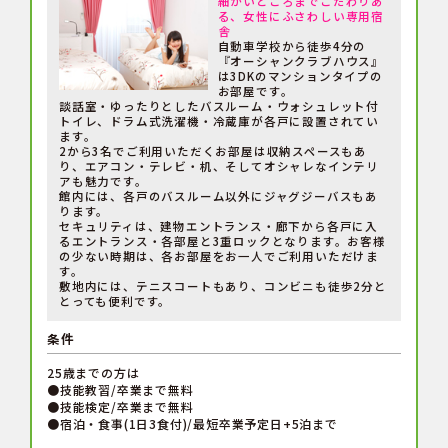
細かいところまでこだわりあ
る、女性にふさわしい専用宿
舎
自動車学校から徒歩4分の
『オーシャンクラブハウス』
は3DKのマンションタイプの
お部屋です。
談話室・ゆったりとしたバスルーム・ウォシュレット付
トイレ、ドラム式洗濯機・冷蔵庫が各戸に設置されてい
ます。
2から3名でご利用いただくお部屋は収納スペースもあ
り、エアコン・テレビ・机、そしてオシャレなインテリ
アも魅力です。
館内には、各戸のバスルーム以外にジャグジーバスもあ
ります。
セキュリティは、建物エントランス・廊下から各戸に入
るエントランス・各部屋と3重ロックとなります。お客様
の少ない時期は、各お部屋をお一人でご利用いただけま
す。
敷地内には、テニスコートもあり、コンビニも徒歩2分と
とっても便利です。
条件
25歳までの方は
●技能教習/卒業まで無料
●技能検定/卒業まで無料
●宿泊・食事(1日3食付)/最短卒業予定日+5泊まで