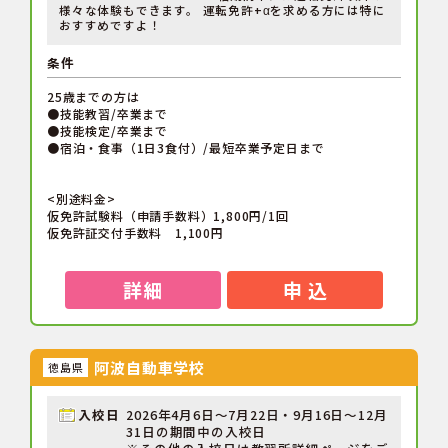
様々な体験もできます。 運転免許+αを求める方には特に
おすすめですよ！
条件
25歳までの方は
●技能教習/卒業まで
●技能検定/卒業まで
●宿泊・食事（1日3食付）/最短卒業予定日まで
<別途料金>
仮免許試験料（申請手数料）1,800円/1回
仮免許証交付手数料 1,100円
詳細
申 込
阿波自動車学校
徳島県
入校日
2026年4月6日～7月22日・9月16日～12月
31日の期間中の入校日