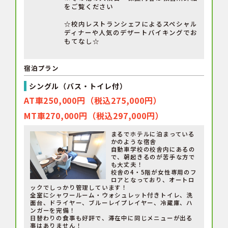
をご覧ください
☆校内レストランシェフによるスペシャル
ディナーや人気のデザートバイキングでお
もてなし☆
宿泊プラン
シングル（バス・トイレ付）
AT車250,000円（税込275,000円）
MT車270,000円（税込297,000円）
まるでホテルに泊まっている
かのような宿舎
自動車学校の校舎内にあるの
で、朝起きるのが苦手な方で
も大丈夫！
校舎の4・5階が女性専用のフ
ロアとなっており、オートロ
ックでしっかり管理しています！
全室にシャワールーム・ウォシュレット付きトイレ、洗
面台、ドライヤー、ブルーレイプレイヤー、冷蔵庫、ハ
ンガーを完備！
日替わりの食事も好評で、滞在中に同じメニューが出る
事はありません！