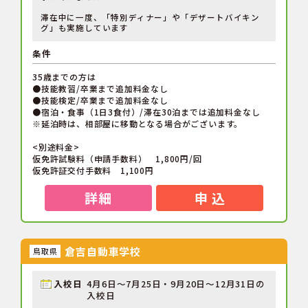
滞在中に一度、「特別ディナー」や「デザートバイキン
グ」も実施しています
条件
35歳までの方は
●技能教習/卒業まで追加料金なし
●技能検定/卒業まで追加料金なし
●宿泊・食事（1日3食付）/滞在30泊までは追加料金なし
※延泊時は、相部屋に移動となる場合がございます。
<別途料金>
仮免許試験料（申請手数料） 1,800円/回
仮免許証交付手数料 1,100円
詳細
申 込
倉吉自動車学校
鳥取県
入校日
4月6日～7月25日・9月20日～12月31日の
入校日