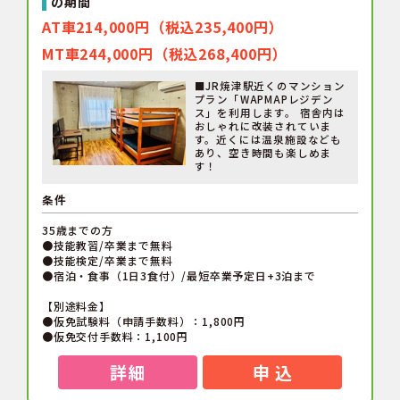
の期間
AT車214,000円（税込235,400円）
MT車244,000円（税込268,400円）
■JR焼津駅近くのマンション
プラン「WAPMAPレジデン
ス」を利用します。 宿舎内は
おしゃれに改装されていま
す。近くには温泉施設なども
あり、空き時間も楽しめま
す！
条件
35歳までの方
●技能教習/卒業まで無料
●技能検定/卒業まで無料
●宿泊・食事（1日3食付）/最短卒業予定日+3泊まで
【別途料金】
●仮免試験料（申請手数料）：1,800円
●仮免交付手数料：1,100円
詳細
申 込