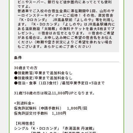
ビニやスーパー、銀行など徒歩圏内にあってとても便利
ですよ。
普通車でご入校の合宿生全員に滞在期間中1回、山形のサ
ーロインステーキディナーにご招待！ その他、直営宿舎
『K・Dロカンダ』 JR高畠駅前『よしのや』等を利用し
ます。 『K・Dロカンダ』『よしのや』はJR高畠駅構内に
ある温泉施設「太陽館」の無料チケットを最大8枚までプ
レゼント。 ※宿舎はお任せとなります。 ※宿舎のご希望
がある場合は、お申し込み時にご希望の宿舎名をお伝え
ください（時期や空き状況によりご希望を承れない場合
もございます。あらかじめご了承ください）
条件
30歳までの方
●技能教習/卒業まで追加料金なし
●技能検定/卒業まで追加料金なし
●宿泊・食事（1日3食付）/最短卒業予定日+5泊まで
31歳?50歳の方は税込11,000円UPとなります。
<別途料金>
仮免許試験料（申請手数料） 1,800円/回
仮免許証交付手数料 1,100円
【利用宿舎】
シングル「K・Dロカンダ」「赤湯温泉 丹波館」