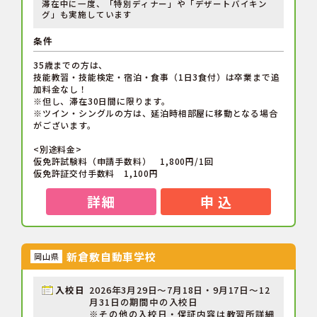
滞在中に一度、「特別ディナー」や「デザートバイキン
グ」も実施しています
条件
35歳までの方は、
技能教習・技能検定・宿泊・食事（1日3食付）は卒業まで追
加料金なし！
※但し、滞在30日間に限ります。
※ツイン・シングルの方は、延泊時相部屋に移動となる場合
がございます。
<別途料金>
仮免許試験料（申請手数料） 1,800円/1回
仮免許証交付手数料 1,100円
詳細
申 込
新倉敷自動車学校
岡山県
入校日
2026年3月29日～7月18日・9月17日～12
月31日の期間中の入校日
※その他の入校日・保証内容は教習所詳細