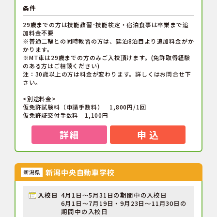
条件
29歳までの方は技能教習･技能検定・宿泊食事は卒業まで追
加料金不要
※普通二輪との同時教習の方は、延泊8泊目より追加料金がか
かります。
※MT車は29歳までの方のみご入校頂けます。(免許取得経験
のある方はご相談ください)
注：30歳以上の方は料金が変わります。詳しくはお問合せ下
さい。
<別途料金>
仮免許試験料（申請手数料） 1,800円/1回
仮免許証交付手数料 1,100円
詳細
申 込
新潟中央自動車学校
新潟県
入校日
4月1日～5月31日の期間中の入校日
6月1日～7月19日・9月23日～11月30日の
期間中の入校日