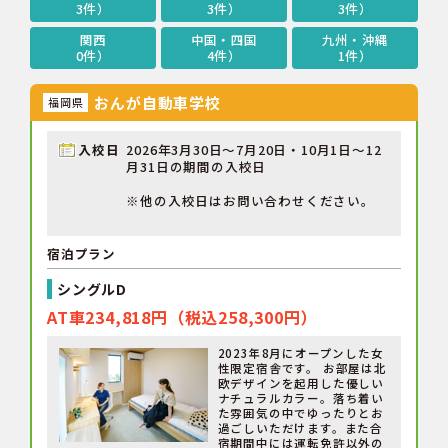
3件）
3件）
3件）
関西
中国・四国
九州・沖縄
0件）
4件）
1件）
おんが自動車学校
福岡県
入校日
2026年3月30日～7月20日・10月1日～12
月31日の期間の入校日
※他の入校日はお問い合わせください。
宿泊プラン
シングルD
AT車234,818円（税込258,300円）
2023年8月にオープンした女
性限定宿舎です。 お部屋は北
欧デザインを起用した優しい
ナチュラルカラー。落ち着い
た雰囲気の中でゆったりとお
過ごしいただけます。また合
宿期間中には運転免許以外の