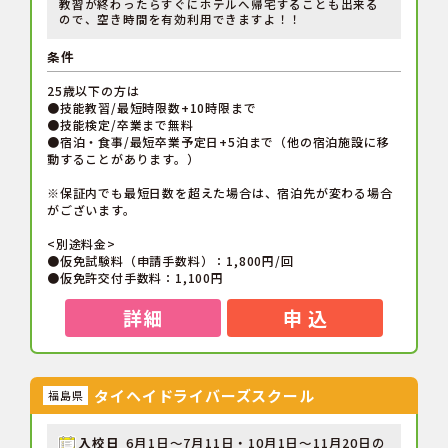
教習が終わったらすぐにホテルへ帰宅することも出来る
ので、空き時間を有効利用できますよ！！
条件
25歳以下の方は
●技能教習/最短時限数+10時限まで
●技能検定/卒業まで無料
●宿泊・食事/最短卒業予定日+5泊まで（他の宿泊施設に移
動することがあります。）
※保証内でも最短日数を超えた場合は、宿泊先が変わる場合
がございます。
<別途料金>
●仮免試験料（申請手数料）：1,800円/回
●仮免許交付手数料：1,100円
詳細
申 込
タイヘイドライバーズスクール
福島県
入校日
6月1日～7月11日・10月1日～11月20日の