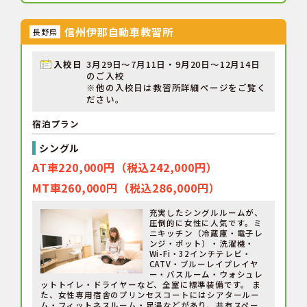
信州伊那自動車教習所
長野県
入校日
3月29日～7月11日・9月20日～12月14日
のご入校
※他の入校日は教習所詳細ページをご覧く
ださい。
宿泊プラン
シングル
AT車220,000円（税込242,000円）
MT車260,000円（税込286,000円）
充実したシングルルームが、
圧倒的に女性に人気です。ミ
ニキッチン（冷蔵庫・電子レ
ンジ・ポット）・洗濯機・
Wi-Fi・32インチテレビ・
CATV・ブルーレイプレイヤ
ー・バスルーム・ウォシュレ
ットトイレ・ドライヤーなど、全室に標準装備です。 ま
た、女性専用宿舎のプリンセスコートにはシアタールー
ム・フィットネスルーム・足湯などがあり、共有スペー