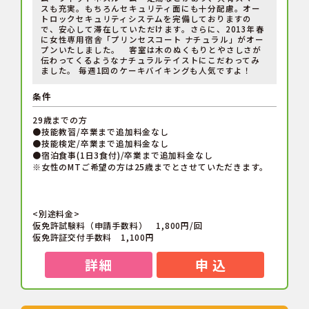
スも充実。もちろんセキュリティ面にも十分配慮。オー
トロックセキュリティシステムを完備しておりますの
で、安心して滞在していただけます。さらに、2013年春
に女性専用宿舎「プリンセスコート ナチュラル」がオー
プンいたしました。 客室は木のぬくもりとやさしさが
伝わってくるようなナチュラルテイストにこだわってみ
ました。 毎週1回のケーキバイキングも人気ですよ！
条件
29歳までの方
●技能教習/卒業まで追加料金なし
●技能検定/卒業まで追加料金なし
●宿泊食事(1日3食付)/卒業まで追加料金なし
※女性のMTご希望の方は25歳までとさせていただきます。
<別途料金>
仮免許試験料（申請手数料） 1,800円/回
仮免許証交付手数料 1,100円
詳細
申 込