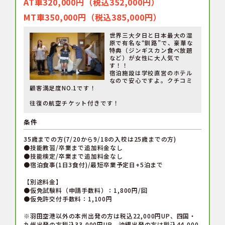
AT車320,000円（税込352,000円）
MT車350,000円（税込385,000円）
世界三大夕日と日本最大の湿
原で有名な“釧路”で、豪華な
特典（ジンギスカン食べ放題
など）が女性に大人気で
す！！
宿泊施設は学校直営のホテル
なので安心ですよ。クチコミ
顧客満足度NO.1です！
往復の航空チケット付きです！
条件
35歳までの方(7/20から9/18の入校は25歳までの方)
●技能教習/卒業まで追加料金なし
●技能検定/卒業まで追加料金なし
●宿泊食事(1日3食付)/最短卒業予定日+5泊まで
【別途料金】
●仮免試験料（申請手数料）：1,800円/回
●仮免許交付手数料：1,100円
※羽田空港以外の本州出発の方は税込22,000円UP、四国・
九州出発の方税込33,000円UP、沖縄出発の方は税込44,000