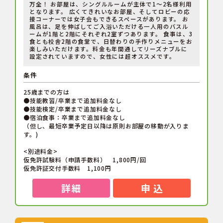
万全！ お部屋は、シングルルームが主体で1～2名様利用
となります。 広くてきれいなお部屋、そしてロビーの応
接コーナーでは女子会もできるスペースがあります。 お
風呂は、足を伸ばしてご入浴いただける一人用のバスル
ームが1階と2階にそれぞれ2室ずつあります。 食事は、3
食とも校舎2階の食堂で、日替わりの手作りメニューをお
楽しみいただけます。料金も年間通してリーズナブルに
設定されていますので、女性には超オススメです。
条件
25歳までの方は
●技能教習/卒業まで追加料金なし
●技能検定/卒業まで追加料金なし
●宿泊食事：卒業まで追加料金なし
（但し、最短卒業予定日以降は原則お部屋の移動が入りま
す。)
<別途料金>
仮免許試験料（申請手数料） 1,800円/回
仮免許証交付手数料 1,100円
詳細
申 込