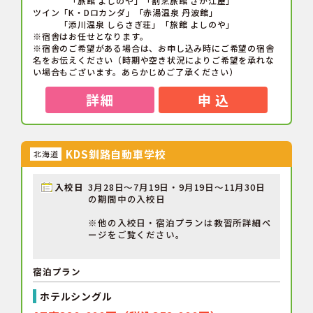
「旅館 よしのや」「割烹旅館 さが江屋」
ツイン「K・Dロカンダ」「赤湯温泉 丹波館」
「添川温泉 しらさぎ荘」「旅館 よしのや」
※宿舎はお任せとなります。
※宿舎のご希望がある場合は、お申し込み時にご希望の宿舎
名をお伝えください（時期や空き状況によりご希望を承れな
い場合もございます。あらかじめご了承ください）
詳細
申 込
KDS釧路自動車学校
北海道
入校日
3月28日～7月19日・9月19日～11月30日
の期間中の入校日
※他の入校日・宿泊プランは教習所詳細ペ
ージをご覧ください。
宿泊プラン
ホテルシングル