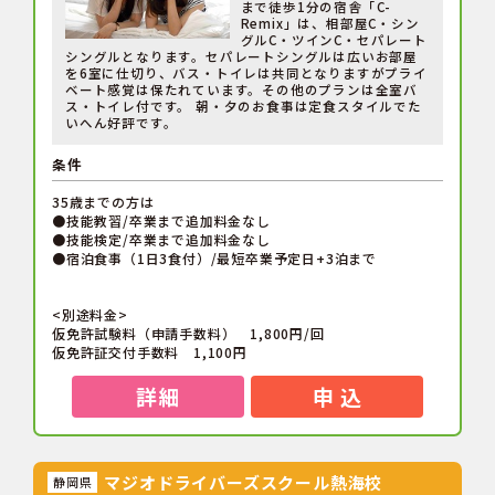
まで徒歩1分の宿舎「C-
Remix」は、相部屋C・シン
グルC・ツインC・セパレート
シングルとなります。セパレートシングルは広いお部屋
を6室に仕切り、バス・トイレは共同となりますがプライ
ベート感覚は保たれています。その他のプランは全室バ
ス・トイレ付です。 朝・夕のお食事は定食スタイルでた
いへん好評です。
条件
35歳までの方は
●技能教習/卒業まで追加料金なし
●技能検定/卒業まで追加料金なし
●宿泊食事（1日3食付）/最短卒業予定日+3泊まで
<別途料金>
仮免許試験料（申請手数料） 1,800円/回
仮免許証交付手数料 1,100円
詳細
申 込
マジオドライバーズスクール熱海校
静岡県