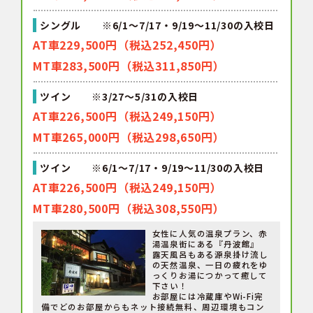
シングル ※6/1～7/17・9/19～11/30の入校日
AT車229,500円（税込252,450円）
MT車283,500円（税込311,850円）
ツイン ※3/27～5/31の入校日
AT車226,500円（税込249,150円）
MT車265,000円（税込298,650円）
ツイン ※6/1～7/17・9/19～11/30の入校日
AT車226,500円（税込249,150円）
MT車280,500円（税込308,550円）
女性に人気の温泉プラン、赤
湯温泉街にある『丹波館』
露天風呂もある源泉掛け流し
の天然温泉、一日の疲れをゆ
っくりお湯につかって癒して
下さい！
お部屋には冷蔵庫やWi-Fi完
備でどのお部屋からもネット接続無料、周辺環境もコン