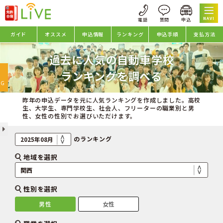
NAVI
ガイド
オススメ
申込情報
ランキング
申込手順
支払方法
過去に人気の自動車学校
oggle
ランキングを調べる
avigation
NG
昨年の申込データを元に人気ランキングを作成しました。高校
生、大学生、専門学校生、社会人、フリーターの職業別と男
性、女性の性別でお選びいただけます。
のランキング
地域を選択
性別を選択
男性
女性