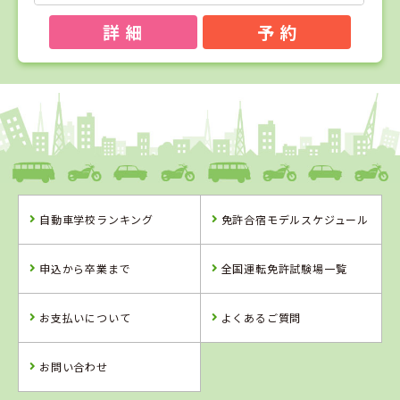
詳 細
予 約
1
1
2
3
位
位
位
位
和歌山県
ドライビングスクールかいなん
自動車学校ランキング
免許合宿モデルスケジュール
和歌山県
兵庫県
兵庫県
ドライビングス
北播ドライビン
大陽猪名川自動
申込から卒業まで
全国運転免許試験場一覧
クールかいなん
グスクール
車学校
詳 細
詳 細
詳 細
お支払いについて
よくあるご質問
詳 細
予 約
予 約
予 約
予 約
お問い合わせ
2
位