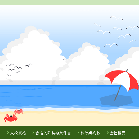
兵庫県
北播ドライビングスクール
詳 細
予 約
3
位
兵庫県
大陽猪名川自動車学校
入校資格
合宿免許契約条件書
旅行業約款
会社概要