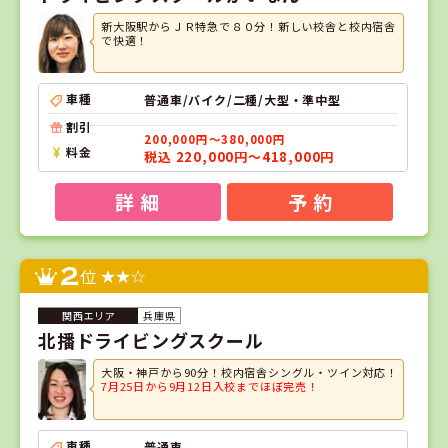
新大阪駅からＪＲ特急で８０分！新しい校舎と校内宿舎
で快適！
車種
普通車/バイク/二種/大型・準中型
割引
200,000円～380,000円
料金
税込 220,000円～418,000円
詳 細
予 約
2
位
兵庫県
北播ドライビングスクール
大阪・神戸から90分！校内宿舎シングル・ツイン対応！
7月25日から9月12日入校までほぼ完売！
車種
普通車