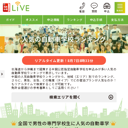
NAVI
ガイド
オススメ
申込情報
ランキング
申込手順
支払方法
人気の自動車学校ランキング
oggle
avigation
NG
リアルタイム更新！8月7日8時33分
北海道から沖縄まで提携する全国公認指定自動車学校を申込みが多い人気の
自動車学校ランキングで表示しています。
全国の人気自動車学校ランキングから、地域（エリア）別でのランキング、
さらに、男性、女性、どの職業（タイプ）でどの宿泊プランが人気なのか！
もリアルタイムで検索することが可能です。
免許合宿選びの参考基準としてご活用ください！
検索エリアを開く
全国で男性の専門学校生に人気の自動車学