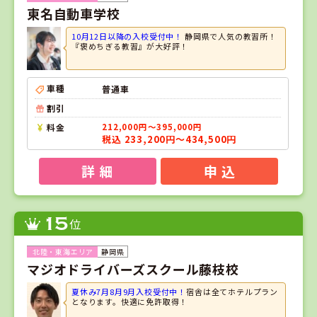
東名自動車学校
10月12日以降の入校受付中！
静岡県で人気の教習所！
『褒めちぎる教習』が大好評！
車種
普通車
割引
料金
212,000円～395,000円
税込 233,200円～434,500円
詳 細
申 込
15
位
静岡県
マジオドライバーズスクール藤枝校
夏休み7月8月9月入校受付中！
宿舎は全てホテルプラン
となります。快適に免許取得！