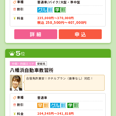
車種
普通車/バイク/大型・準中型
割引
料金
235,000円～370,000円
税込 258,500円～407,000円
詳 細
申 込
5
位
愛媛県
八幡浜自動車教習所
合宿免許激安！ホテルプラン（食事なし）対応！
車種
普通車
割引
料金
204,545円～341,818円