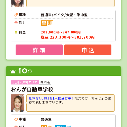
車種
普通車/バイク/大型・準中型
割引
料金
203,000円～347,000円
税込 223,300円～381,700円
詳 細
申 込
10
位
福岡県
おんが自動車学校
夏休み7月8月9月入校受付中！
地元では「おんじ」の愛
称で親しまれています。
車種
普通車
割引