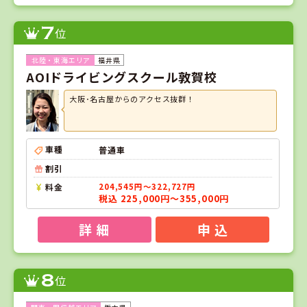
7
位
福井県
AOIドライビングスクール敦賀校
大阪･名古屋からのアクセス抜群！
車種
普通車
割引
料金
204,545円～322,727円
税込 225,000円～355,000円
詳 細
申 込
8
位