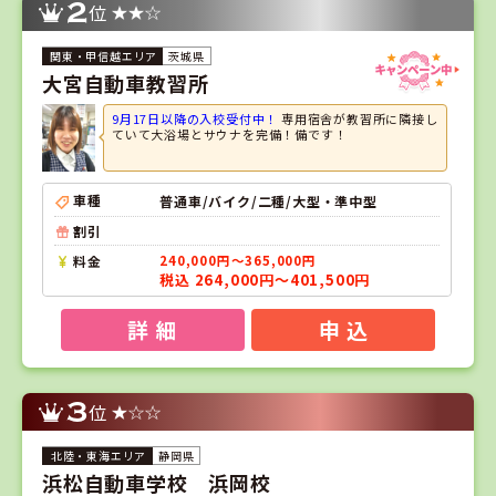
2
位
茨城県
大宮自動車教習所
9月17日以降の入校受付中！
専用宿舎が教習所に隣接し
ていて大浴場とサウナを完備！備です！
車種
普通車/バイク/二種/大型・準中型
割引
料金
240,000円～365,000円
税込 264,000円～401,500円
詳 細
申 込
3
位
静岡県
浜松自動車学校 浜岡校