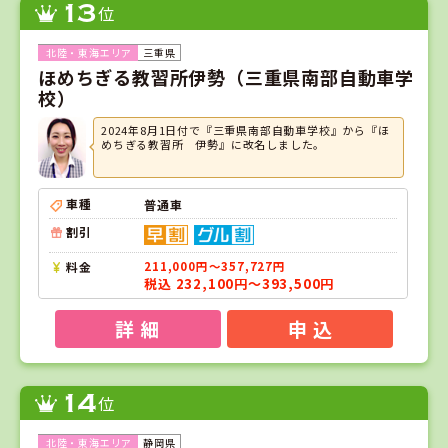
13
位
三重県
ほめちぎる教習所伊勢（三重県南部自動車学
校）
2024年8月1日付で『三重県南部自動車学校』から『ほ
めちぎる教習所 伊勢』に改名しました。
車種
普通車
割引
料金
211,000円～357,727円
税込 232,100円～393,500円
詳 細
申 込
14
位
静岡県