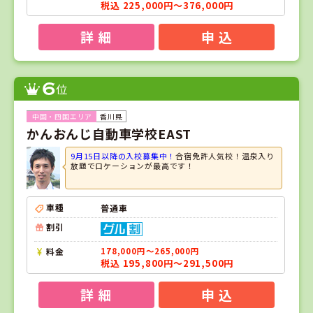
税込 225,000円～376,000円
詳 細
申 込
6
位
香川県
かんおんじ自動車学校EAST
9月15日以降の入校募集中！
合宿免許人気校！温泉入り
放題でロケーションが最高です！
車種
普通車
割引
料金
178,000円～265,000円
税込 195,800円～291,500円
詳 細
申 込