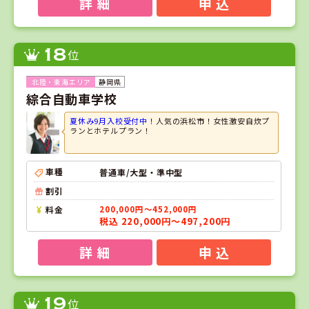
詳 細
申 込
18
位
静岡県
綜合自動車学校
夏休み9月入校受付中！
人気の浜松市！女性激安自炊プ
ランとホテルプラン！
車種
普通車/大型・準中型
割引
料金
200,000円～452,000円
税込 220,000円～497,200円
詳 細
申 込
19
位