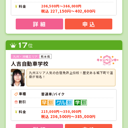
料金
206,500円～366,000円
税込 227,150円～402,600円
詳 細
申 込
17
位
熊本県
人吉自動車学校
九州エリア人気の合宿免許上位校！歴史ある城下町で温
泉が有名！
車種
普通車/バイク
割引
料金
215,000円～350,000円
税込 236,500円～385,000円