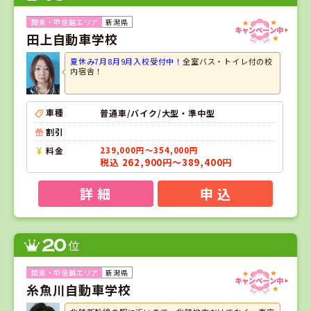
新潟県
田上自動車学校
夏休み7月8月9月入校受付中！
全室バス・トイレ付の校
内宿舎！
車種
普通車/バイク/大型・準中型
割引
料金
239,000円～354,000円
税込 262,900円～389,400円
詳 細
申 込
20
位
新潟県
糸魚川自動車学校