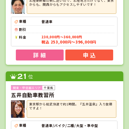
北陸新幹線の駅に近いので、北陸地方だけでなく、東京
からも、関西からもアクセスしやすいです！
車種
普通車
割引
料金
230,000円～360,000円
税込 253,000円～396,000円
詳 細
申 込
21
位
千葉県
五井自動車教習所
東京駅から総武快速で約1時間。『五井温泉』入り放題
ですよ！
車種
普通車/バイク/二種/大型・準中型