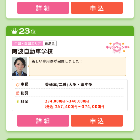
詳 細
申 込
23
位
徳島県
阿波自動車学校
新しい専用寮が完成しました！
車種
普通車/二種/大型・準中型
割引
料金
234,000円～340,000円
税込 257,400円～374,000円
詳 細
申 込