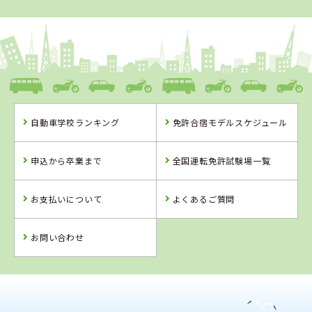
1
1
2
3
位
位
位
位
愛知県
がまごおり自動車学校
愛知県
茨城県
静岡県
自動車学校ランキング
免許合宿モデルスケジュール
がまごおり自動
大宮自動車教習
浜松自動車学
車学校
所
校 浜岡校
申込から卒業まで
全国運転免許試験場一覧
詳 細
詳 細
詳 細
詳 細
申 込
お支払いについて
よくあるご質問
申 込
申 込
申 込
お問い合わせ
2
位
4
5
6
位
位
位
茨城県
大宮自動車教習所