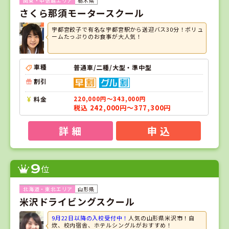
栃木県
さくら那須モータースクール
宇都宮餃子で有名な宇都宮駅から送迎バス30分！ボリュ
ームたっぷりのお食事が大人気！
車種
普通車/二種/大型・準中型
割引
料金
220,000円～343,000円
税込 242,000円～377,300円
詳 細
申 込
9
位
山形県
米沢ドライビングスクール
9月22日以降の入校受付中！
人気の山形県米沢市！自
炊、校内宿舎、ホテルシングルがおすすめ！