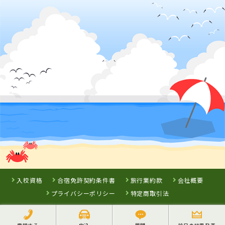
静岡県
愛媛県
香川県
掛川自動車学校
八幡浜自動車教
かんおんじ自動
習所
車学校EAST
詳 細
申 込
詳 細
詳 細
詳 細
申 込
申 込
申 込
3
位
7
8
9
静岡県
位
位
位
浜松自動車学校 浜岡校
入校資格
合宿免許契約条件書
旅行業約款
会社概要
プライバシーポリシー
特定商取引法