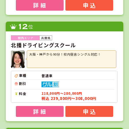
詳 細
申 込
12
位
兵庫県
北播ドライビングスクール
大阪・神戸から90分！校内宿舎シングル対応！
車種
普通車
割引
料金
218,000円～280,000円
税込 239,800円～308,000円
詳 細
申 込