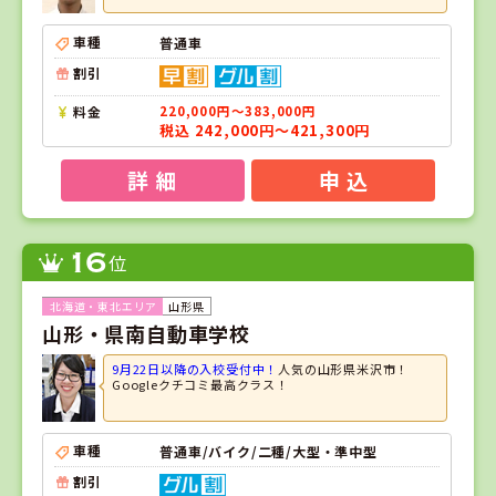
車種
普通車
割引
料金
220,000円～383,000円
税込 242,000円～421,300円
詳 細
申 込
16
位
山形県
山形・県南自動車学校
9月22日以降の入校受付中！
人気の山形県米沢市！
Googleクチコミ最高クラス！
車種
普通車/バイク/二種/大型・準中型
割引