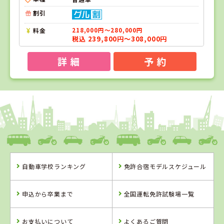
割引
料金
218,000円～280,000円
税込 239,800円～308,000円
詳 細
予 約
1
1
2
位
位
位
和歌山県
ドライビングスクールかいなん
自動車学校ランキング
免許合宿モデルスケジュール
和歌山県
兵庫県
ドライビングス
北播ドライビン
申込から卒業まで
全国運転免許試験場一覧
クールかいなん
グスクール
詳 細
詳 細
お支払いについて
よくあるご質問