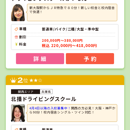
新大阪駅からＪＲ特急で８０分！新しい校舎と校内宿舎
で快適！
車種
普通車/バイク/二種/大型・準中型
割引
200,000円～380,000円
料金
税込 220,000円～418,000円
詳 細
予 約
2
位
兵庫県
北播ドライビングスクール
4月4日以降の入校募集中！
関西の方必見！大阪・神戸か
ら90分！校内宿舎シングル・ツイン対応！
車種
普通車