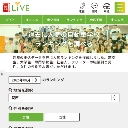
NAVI
ガイド
オススメ
申込情報
ランキング
申込手順
支払方法
過去に人気の自動車学校
oggle
ランキングを調べる
avigation
NG
昨年の申込データを元に人気ランキングを作成しました。高校
生、大学生、専門学校生、社会人、フリーターの職業別と男
性、女性の性別でお選びいただけます。
のランキング
地域を選択
性別を選択
男性
女性