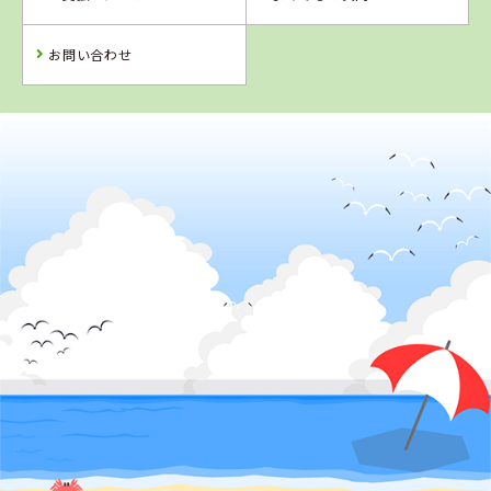
詳 細
予 約
予 約
予 約
お問い合わせ
2
位
兵庫県
北播ドライビングスクール
詳 細
予 約