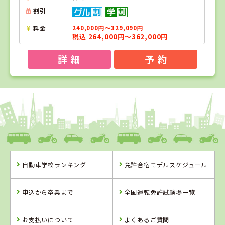
割引
料金
240,000円～329,090円
税込 264,000円～362,000円
詳 細
予 約
1
1
2
位
位
位
熊本県
中球磨モータースクール
自動車学校ランキング
免許合宿モデルスケジュール
熊本県
熊本県
中球磨モーター
多良木自動車学
申込から卒業まで
全国運転免許試験場一覧
スクール
園
詳 細
詳 細
お支払いについて
よくあるご質問