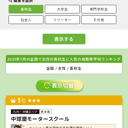
職業を選択
高校生
大学生
専門学校生
社会人
フリーター
その他
表示する
2023年7月の全国で女性の高校生に人気の自動車学校ランキング
全国 / 女性 / 高校生
1
位
熊本県
中球磨モータースクール
ペンション風の宿舎が手料理が美味しい！