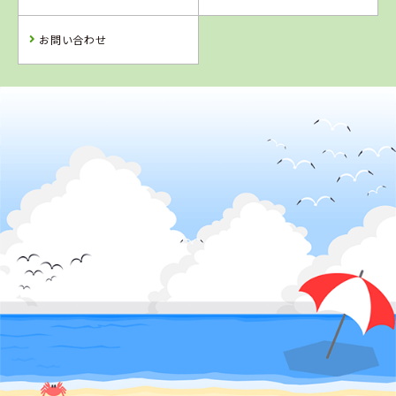
予 約
予 約
詳 細
予 約
お問い合わせ
2
位
熊本県
多良木自動車学園
詳 細
予 約