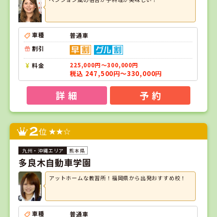
車種
普通車
割引
料金
225,000円～300,000円
税込 247,500円～330,000円
詳 細
予 約
2
位
熊本県
多良木自動車学園
アットホームな教習所！福岡県から出発おすすめ校！
車種
普通車