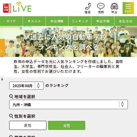
NAVI
ガイド
オススメ
申込情報
ランキング
申込手順
支払方法
過去に人気の自動車学校
oggle
ランキングを調べる
avigation
NG
昨年の申込データを元に人気ランキングを作成しました。高校
生、大学生、専門学校生、社会人、フリーターの職業別と男
性、女性の性別でお選びいただけます。
のランキング
地域を選択
性別を選択
男性
女性