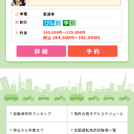
車種
普通車
割引
料金
240,000円～329,090円
税込 264,000円～362,000円
詳 細
予 約
1
1
2
3
位
位
位
位
熊本県
中球磨モータースクール
自動車学校ランキング
免許合宿モデルスケジュール
熊本県
熊本県
福岡県
中球磨モーター
人吉自動車学校
おんが自動車学
申込から卒業まで
全国運転免許試験場一覧
スクール
校