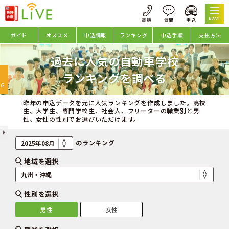
NAVI
ガイド
オススメ
申込情報
ランキング
申込手順
支払方法
過去に人気の自動車学校
oggle
ランキングを調べる
avigation
NG
昨年の申込データを元に人気ランキングを作成しました。高校
生、大学生、専門学校生、社会人、フリーターの職業別と男
性、女性の性別でお選びいただけます。
のランキング
地域を選択
性別を選択
男性
女性