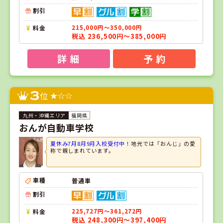
割引
料金
215,000円～350,000円
税込 236,500円～385,000円
詳 細
予 約
3
位
福岡県
おんが自動車学校
夏休み7月8月9月入校受付中！
地元では「おんじ」の愛
称で親しまれています。
車種
普通車
割引
料金
225,727円～361,272円
税込 248,300円～397,400円