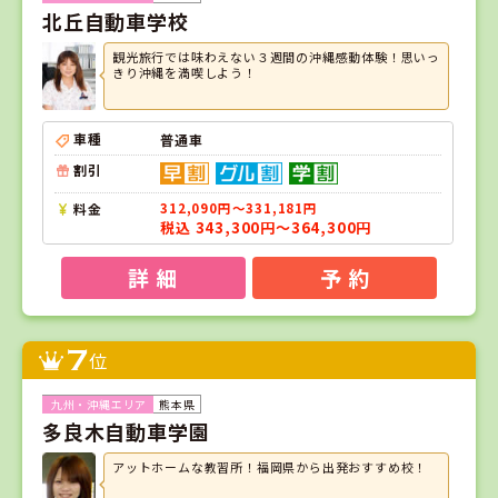
北丘自動車学校
観光旅行では味わえない３週間の沖縄感動体験！思いっ
きり沖縄を満喫しよう！
車種
普通車
割引
料金
312,090円～331,181円
税込 343,300円～364,300円
詳 細
予 約
7
位
熊本県
多良木自動車学園
アットホームな教習所！福岡県から出発おすすめ校！