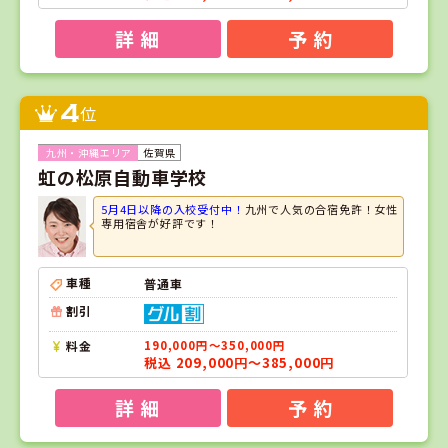
詳 細
予 約
4
位
佐賀県
虹の松原自動車学校
5月4日以降の入校受付中！
九州で人気の合宿免許！女性
専用宿舎が好評です！
車種
普通車
割引
料金
190,000円～350,000円
税込 209,000円～385,000円
詳 細
予 約