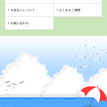
お支払いについて
よくあるご質問
詳 細
詳 細
詳 細
詳 細
予 約
予 約
予 約
予 約
お問い合わせ
2
位
4
5
6
位
位
位
熊本県
人吉自動車学校
佐賀県
福岡県
沖縄県
虹の松原自動車
アイルモーター
北丘自動車学校
学校
スクール門司
詳 細
詳 細
詳 細
詳 細
予 約
予 約
予 約
予 約