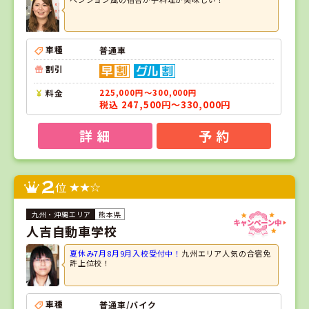
車種
普通車
割引
料金
225,000円～300,000円
税込 247,500円～330,000円
詳 細
予 約
2
位
熊本県
人吉自動車学校
夏休み7月8月9月入校受付中！
九州エリア人気の合宿免
許上位校！
車種
普通車/バイク