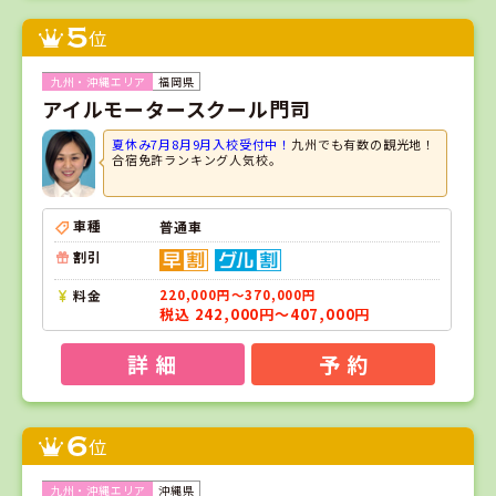
5
位
福岡県
アイルモータースクール門司
夏休み7月8月9月入校受付中！
九州でも有数の観光地！
合宿免許ランキング人気校。
車種
普通車
割引
料金
220,000円～370,000円
税込 242,000円～407,000円
詳 細
予 約
6
位
沖縄県