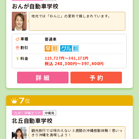
おんが自動車学校
地元では「おんじ」の愛称で親しまれています。
車種
普通車
割引
料金
225,727円～361,272円
税込 248,300円～397,400円
詳 細
予 約
7
位
沖縄県
北丘自動車学校
観光旅行では味わえない３週間の沖縄感動体験！思いっ
きり沖縄を満喫しよう！