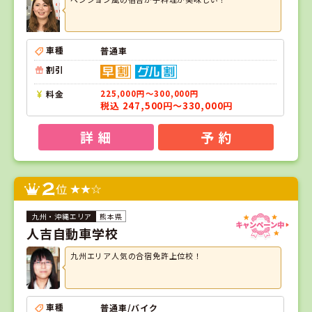
車種
普通車
割引
料金
225,000円～300,000円
税込 247,500円～330,000円
詳 細
予 約
2
位
熊本県
人吉自動車学校
九州エリア人気の合宿免許上位校！
車種
普通車/バイク