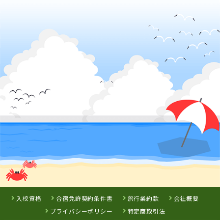
熊本県
人吉自動車学校
福岡県
大分県
福岡県
アイルモーター
きつき自動車学
おんが自動車学
スクール門司
校
校
詳 細
詳 細
詳 細
詳 細
予 約
予 約
予 約
予 約
3
7
8
9
位
位
位
位
熊本県
多良木自動車学園
入校資格
合宿免許契約条件書
旅行業約款
会社概要
プライバシーポリシー
特定商取引法