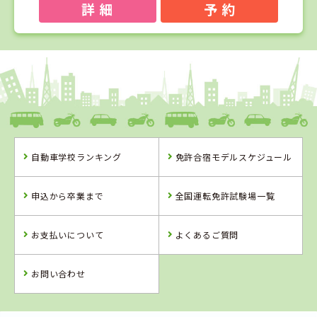
詳 細
予 約
1
1
2
3
位
位
位
位
熊本県
中球磨モータースクール
自動車学校ランキング
免許合宿モデルスケジュール
熊本県
熊本県
熊本県
中球磨モーター
人吉自動車学校
多良木自動車学
申込から卒業まで
全国運転免許試験場一覧
スクール
園
お支払いについて
よくあるご質問
詳 細
詳 細
詳 細
詳 細
予 約
予 約
予 約
予 約
お問い合わせ
2
位
4
5
6
位
位
位