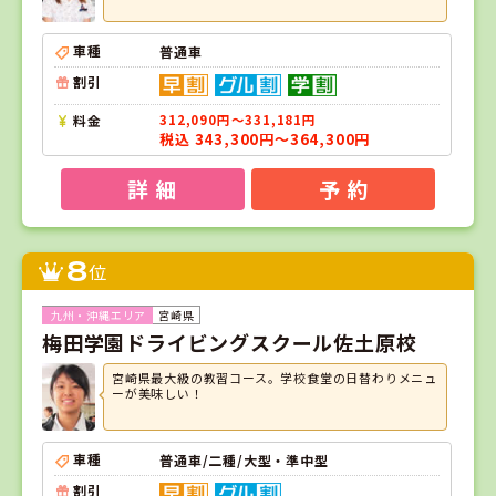
車種
普通車
割引
料金
312,090円～331,181円
税込 343,300円～364,300円
詳 細
予 約
8
位
宮崎県
梅田学園ドライビングスクール佐土原校
宮崎県最大級の教習コース。学校食堂の日替わりメニュ
ーが美味しい！
車種
普通車/二種/大型・準中型
割引