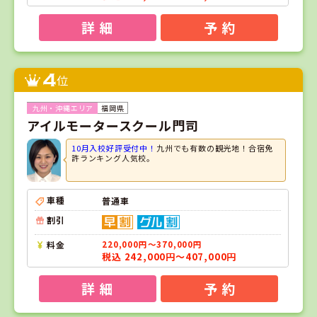
詳 細
予 約
4
位
福岡県
アイルモータースクール門司
10月入校好評受付中！
九州でも有数の観光地！合宿免
許ランキング人気校。
車種
普通車
割引
料金
220,000円～370,000円
税込 242,000円～407,000円
詳 細
予 約