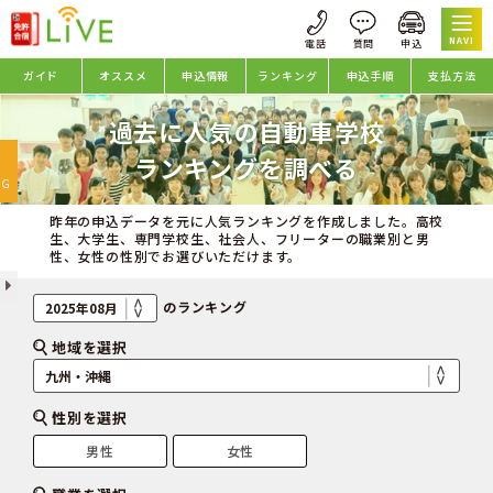
NAVI
ガイド
オススメ
申込情報
ランキング
申込手順
支払方法
過去に人気の自動車学校
oggle
ランキングを調べる
avigation
NG
昨年の申込データを元に人気ランキングを作成しました。高校
生、大学生、専門学校生、社会人、フリーターの職業別と男
性、女性の性別でお選びいただけます。
のランキング
地域を選択
性別を選択
男性
女性