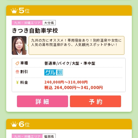
5
位
大分県
きつき自動車学校
九州の方にオススメ！専用宿舎あり！別府温泉や女性に
人気の湯布院温泉があり、人気観光スポットが多い！
車種
普通車/バイク/大型・準中型
割引
料金
240,000円～310,000円
税込 264,000円～341,000円
詳 細
予 約
6
位
福岡県