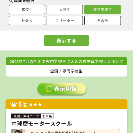
職業を選択
高校生
大学生
専門学校生
社会人
フリーター
その他
表示する
2023年7月の全国で専門学校生に人気の自動車学校ランキング
全国 / 専門学校生
1
位
熊本県
中球磨モータースクール
ペンション風の宿舎が手料理が美味しい！