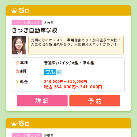
5
位
大分県
きつき自動車学校
九州の方にオススメ！専用宿舎あり！別府温泉や女性に
人気の湯布院温泉があり、人気観光スポットが多い！
車種
普通車/バイク/大型・準中型
割引
料金
240,000円～310,000円
税込 264,000円～341,000円
詳 細
予 約
6
位
沖縄県