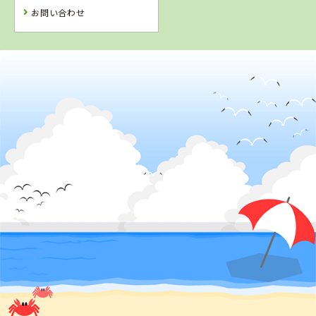
予 約
予 約
予 約
お問い合わせ
2
位
4
5
6
位
位
位
佐賀県
虹の松原自動車学校
福岡県
大分県
沖縄県
おんが自動車学
きつき自動車学
北丘自動車学校
校
校
詳 細
詳 細
詳 細
詳 細
予 約
予 約
予 約
予 約
3
7
8
位
位
位
熊本県