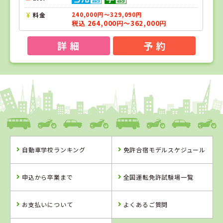
料金
240,000円～329,090円
税込 264,000円～362,000円
詳 細
予 約
1
1
2
3
位
位
位
位
福岡県
アイルモータースクール門司
自動車学校ランキング
免許合宿モデルスケジュール
福岡県
佐賀県
熊本県
アイルモーター
虹の松原自動車
人吉自動車学校
申込から卒業まで
全国運転免許試験場一覧
スクール門司
学校
お支払いについて
よくあるご質問
詳 細
詳 細
詳 細
詳 細
予 約