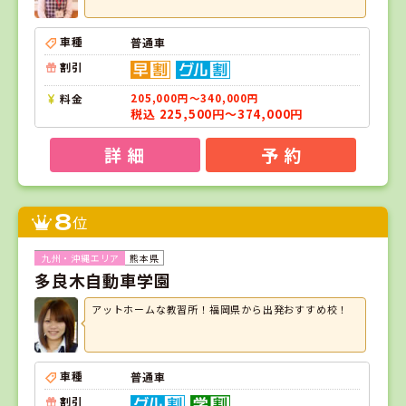
車種
普通車
割引
料金
205,000円～340,000円
税込 225,500円～374,000円
詳 細
予 約
8
位
熊本県
多良木自動車学園
アットホームな教習所！福岡県から出発おすすめ校！
車種
普通車
割引