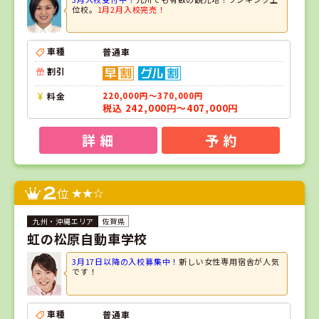
位校。
1月2月入校完売！
車種
普通車
割引
料金
220,000円～370,000円
税込 242,000円～407,000円
詳 細
予 約
2
位
佐賀県
虹の松原自動車学校
3月17日以降の入校募集中！
新しい女性専用宿舎が人気
です！
車種
普通車