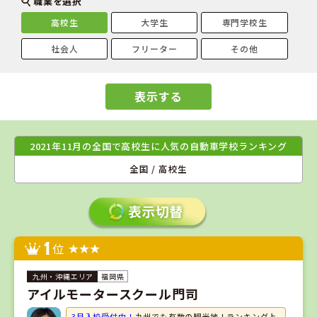
職業を選択
高校生
大学生
専門学校生
社会人
フリーター
その他
表示する
2021年11月の全国で高校生に人気の自動車学校ランキング
全国 / 高校生
1
位
福岡県
アイルモータースクール門司
3月入校受付中！
九州でも有数の観光地！ランキング上