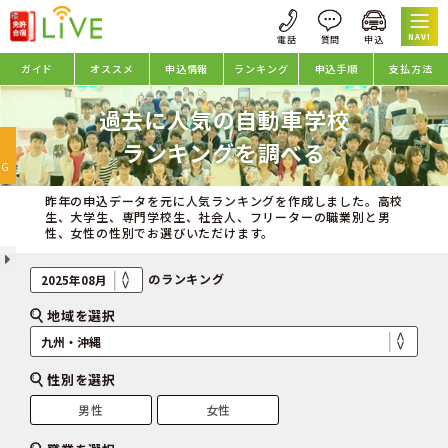
NAVI
ガイド
オススメ
申込情報
ランキング
申込手順
支払方法
過去に人気の自動車学校
oggle
ランキングを調べる
avigation
NG
昨年の申込データを元に人気ランキングを作成しました。高校
生、大学生、専門学校生、社会人、フリーターの職業別と男
性、女性の性別でお選びいただけます。
のランキング
地域を選択
性別を選択
男性
女性