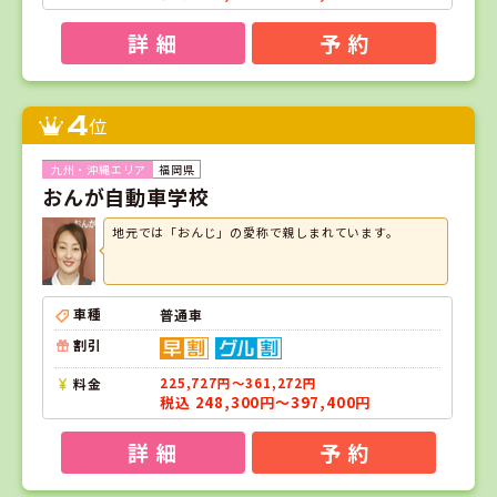
詳 細
予 約
4
位
福岡県
おんが自動車学校
地元では「おんじ」の愛称で親しまれています。
車種
普通車
割引
料金
225,727円～361,272円
税込 248,300円～397,400円
詳 細
予 約