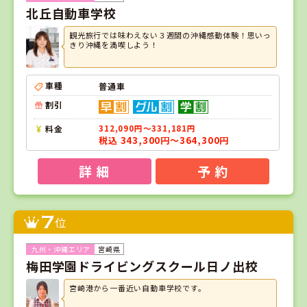
北丘自動車学校
観光旅行では味わえない３週間の沖縄感動体験！思いっ
きり沖縄を満喫しよう！
車種
普通車
割引
料金
312,090円～331,181円
税込 343,300円～364,300円
詳 細
予 約
7
位
宮崎県
梅田学園ドライビングスクール日ノ出校
宮崎港から一番近い自動車学校です。