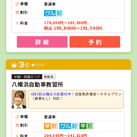
車種
普通車
割引
料金
178,000円～265,000円
税込 195,800円～291,500円
詳 細
予 約
3
位
愛媛県
八幡浜自動車教習所
4月3日以降の入校受付中！
合宿免許激安！ホテルプラン
（食事なし）対応！
車種
普通車
割引
料金
204,545円～341,818円