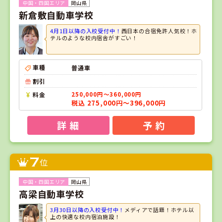
岡山県
新倉敷自動車学校
4月1日以降の入校受付中！
西日本の合宿免許人気校！ホ
テルのような校内宿舎がすごい！
車種
普通車
割引
料金
250,000円～360,000円
税込 275,000円～396,000円
詳 細
予 約
7
位
岡山県
高梁自動車学校
3月30日以降の入校受付中！
メディアで話題！ホテル以
上の快適な校内宿泊施設！