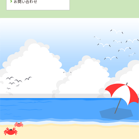
お問い合わせ
2
位
4
5
6
位
位
位
香川県
かんおんじ自動車学校
鳥取県
徳島県
岡山県
イナバ自動車学
徳島わきまち自
新倉敷自動車学
校
動車学校
校
詳 細
予 約
詳 細
詳 細
詳 細
予 約
予 約
予 約
3
位
7
8
愛媛県
位
位