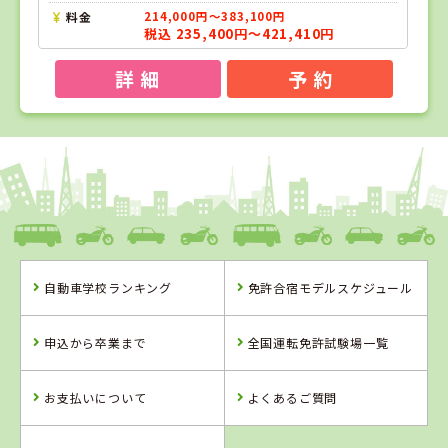
料金
214,000円～383,100円
税込 235,400円～421,410円
詳 細
予 約
1
1
2
3
位
位
位
位
徳島県
阿波自動車学校
自動車学校ランキング
免許合宿モデルスケジュール
徳島県
香川県
愛媛県
阿波自動車学校
かんおんじ自動
八幡浜自動車教
申込から卒業まで
全国運転免許試験場一覧
車学校
習所
お支払いについて
よくあるご質問
詳 細
詳 細
詳 細
詳 細
予 約
予 約
予 約
予 約