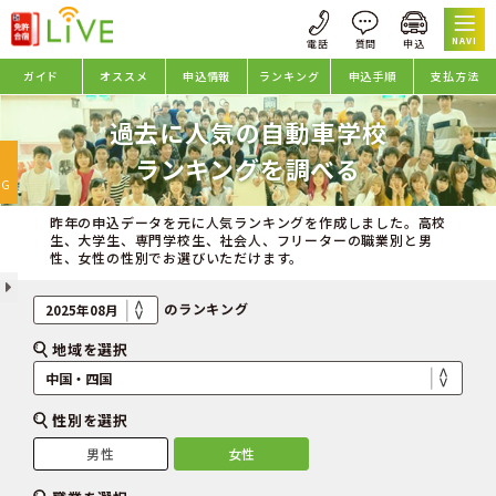
NAVI
ガイド
オススメ
申込情報
ランキング
申込手順
支払方法
過去に人気の自動車学校
oggle
ランキングを調べる
avigation
NG
昨年の申込データを元に人気ランキングを作成しました。高校
生、大学生、専門学校生、社会人、フリーターの職業別と男
性、女性の性別でお選びいただけます。
のランキング
地域を選択
性別を選択
男性
女性