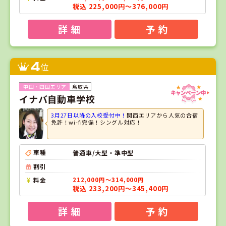
税込 225,000円～376,000円
詳 細
予 約
4
位
鳥取県
イナバ自動車学校
3月27日以降の入校受付中！
関西エリアから人気の合宿
免許！wi-fi完備！シングル対応！
車種
普通車/大型・準中型
割引
料金
212,000円～314,000円
税込 233,200円～345,400円
詳 細
予 約