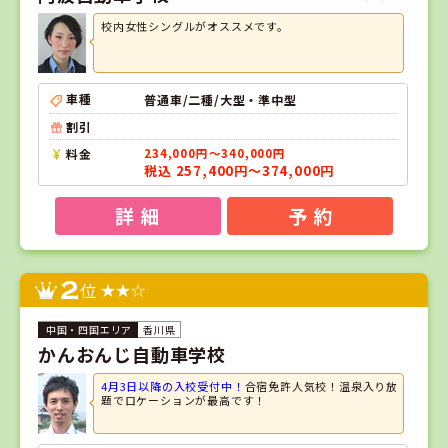
校内女性シングルがオススメです。
車種
普通車/二種/大型・準中型
割引
料金
234,000円～340,000円
税込 257,400円～374,000円
詳 細
予 約
2
位
香川県
かんおんじ自動車学校
4月3日以降の入校受付中！
合宿免許人気校！温泉入り放
題でロケーションが最高です！