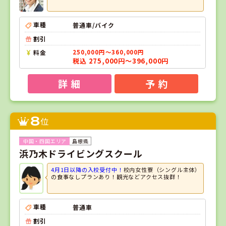
車種
普通車/バイク
割引
料金
250,000円～360,000円
税込 275,000円～396,000円
詳 細
予 約
8
位
島根県
浜乃木ドライビングスクール
4月1日以降の入校受付中！
校内女性寮（シングル主体）
の食事なしプランあり！観光などアクセス抜群！
車種
普通車
割引