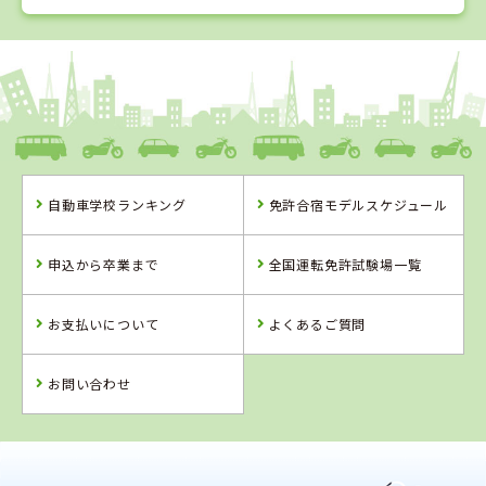
1
1
2
3
位
位
位
位
香川県
かんおんじ自動車学校
自動車学校ランキング
免許合宿モデルスケジュール
香川県
鳥取県
徳島県
かんおんじ自動
倉吉自動車学校
徳島かいふ自動
申込から卒業まで
全国運転免許試験場一覧
車学校
車学校
お支払いについて
よくあるご質問
詳 細
詳 細
詳 細
詳 細
予 約
お問い合わせ
予 約
予 約
予 約
2
位
4
位
鳥取県