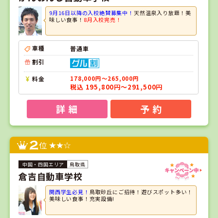
9月16日以降の入校絶賛募集中！
天然温泉入り放題！美
味しい食事！
8月入校完売！
車種
普通車
割引
料金
178,000円～265,000円
税込 195,800円～291,500円
詳 細
予 約
2
位
鳥取県
倉吉自動車学校
関西学生必見！
鳥取砂丘にご招待！遊びスポット多い！
美味しい食事！充実設備!