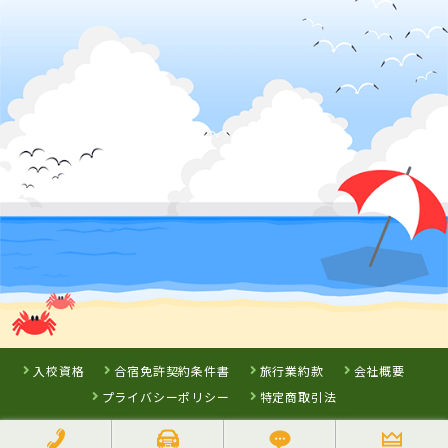
倉吉自動車学校
島根県
浜乃木ドライビ
ングスクール
詳 細
詳 細
予 約
予 約
3
位
徳島県
徳島かいふ自動車学校
入校資格
合宿免許契約条件書
旅行業約款
会社概要
プライバシーポリシー
特定商取引法