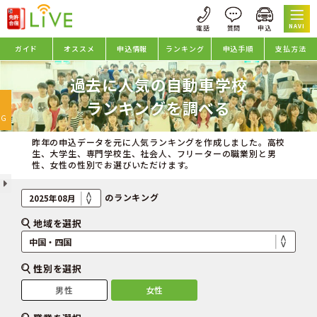
NAVI
ガイド
オススメ
申込情報
ランキング
申込手順
支払方法
過去に人気の自動車学校
oggle
ランキングを調べる
avigation
NG
昨年の申込データを元に人気ランキングを作成しました。高校
生、大学生、専門学校生、社会人、フリーターの職業別と男
性、女性の性別でお選びいただけます。
のランキング
地域を選択
性別を選択
男性
女性