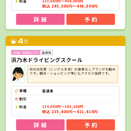
料金
223,000円～408,000円
税込 245,300円～448,800円
詳 細
予 約
4
位
島根県
浜乃木ドライビングスクール
校内女性寮（シングル主体）の食事なしプランがお勧め
です。観光・ショッピング等にもアクセス抜群です。
車種
普通車
割引
料金
214,000円～383,100円
税込 235,400円～421,410円
詳 細
予 約