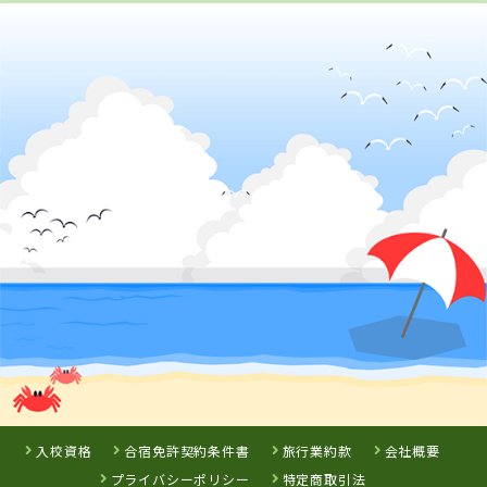
愛媛県
宇摩自動車教習所
詳 細
予 約
3
位
岡山県
高梁自動車学校
入校資格
合宿免許契約条件書
旅行業約款
会社概要
プライバシーポリシー
特定商取引法