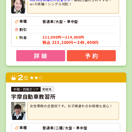
wi-fi完備！シングル対応！
車種
普通車/大型・準中型
割引
料金
212,000円～314,000円
税込 233,200円～345,400円
詳 細
予 約
2
位
愛媛県
宇摩自動車教習所
女性専用の合宿校です。お子様連れのお母様も安心！
車種
普通車/二種/大型・準中型