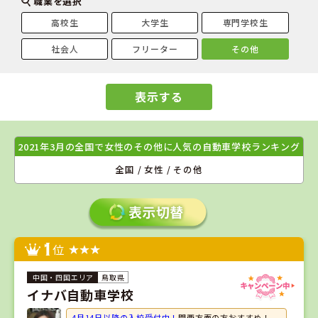
職業を選択
高校生
大学生
専門学校生
社会人
フリーター
その他
表示する
2021年3月の全国で女性のその他に人気の自動車学校ランキング
全国 / 女性 / その他
1
位
鳥取県
イナバ自動車学校
4月14日以降の入校受付中！
関西方面の方おすすめ！