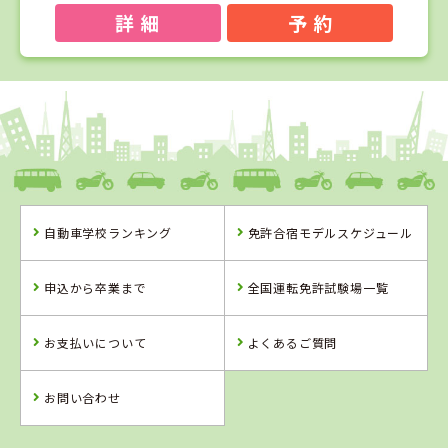
詳 細
予 約
1
1
2
3
位
位
位
位
鳥取県
イナバ自動車学校
自動車学校ランキング
免許合宿モデルスケジュール
鳥取県
愛媛県
岡山県
イナバ自動車学
宇摩自動車教習
高梁自動車学校
申込から卒業まで
全国運転免許試験場一覧
校
所
お支払いについて
よくあるご質問
詳 細
詳 細
詳 細
詳 細
予 約
お問い合わせ
予 約
予 約
予 約
2
位