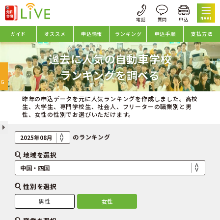
NAVI
ガイド
オススメ
申込情報
ランキング
申込手順
支払方法
過去に人気の自動車学校
oggle
ランキングを調べる
avigation
NG
昨年の申込データを元に人気ランキングを作成しました。高校
生、大学生、専門学校生、社会人、フリーターの職業別と男
性、女性の性別でお選びいただけます。
のランキング
地域を選択
性別を選択
男性
女性