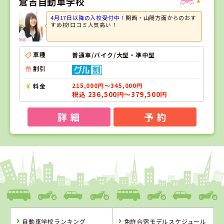
倉吉自動車学校
4月17日以降の入校受付中！
関西・山陽方面からのおす
すめ校!口コミ人気高い！
車種
普通車/バイク/大型・準中型
割引
料金
215,000円～345,000円
税込 236,500円～379,500円
詳 細
予 約
1
1
2
3
位
位
位
位
島根県
浜乃木ドライビングスクール
自動車学校ランキング
免許合宿モデルスケジュール