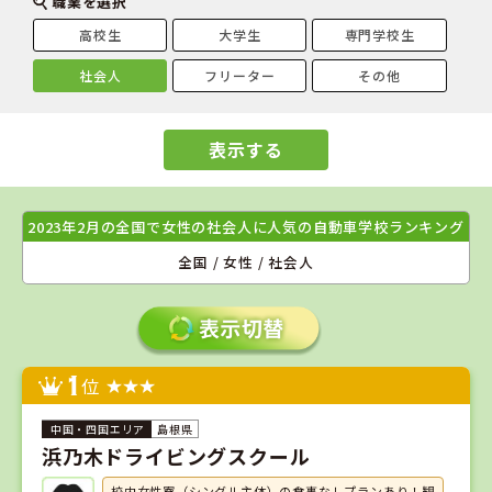
職業を選択
高校生
大学生
専門学校生
社会人
フリーター
その他
表示する
2023年2月の全国で女性の社会人に人気の自動車学校ランキング
全国 / 女性 / 社会人
1
位
島根県
浜乃木ドライビングスクール
校内女性寮（シングル主体）の食事なしプランあり！観