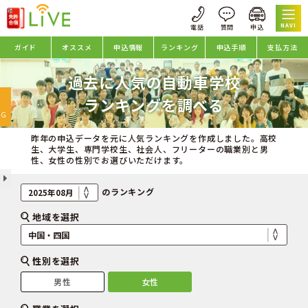
NAVI
ガイド
オススメ
申込情報
ランキング
申込手順
支払方法
過去に人気の自動車学校
oggle
ランキングを調べる
avigation
NG
昨年の申込データを元に人気ランキングを作成しました。高校
生、大学生、専門学校生、社会人、フリーターの職業別と男
性、女性の性別でお選びいただけます。
のランキング
地域を選択
性別を選択
男性
女性