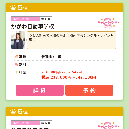
5
位
香川県
かがわ自動車学校
うどん効果で人気の香川！校内宿舎シングル・ツイン対
応！
車種
普通車/二種
割引
料金
216,000円～315,545円
税込 237,600円～347,100円
詳 細
予 約
6
位
鳥取県