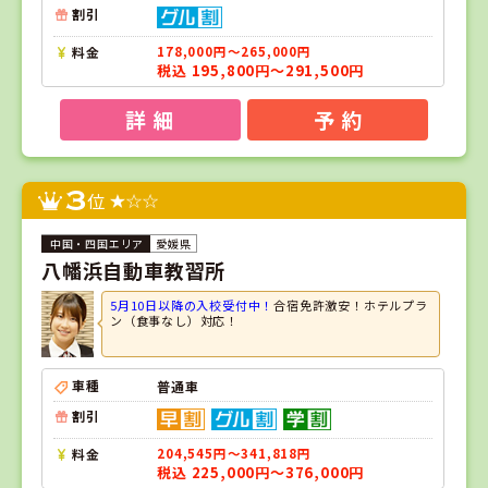
割引
料金
178,000円～265,000円
税込 195,800円～291,500円
詳 細
予 約
3
位
愛媛県
八幡浜自動車教習所
5月10日以降の入校受付中！
合宿免許激安！ホテルプラ
ン（食事なし）対応！
車種
普通車
割引
料金
204,545円～341,818円
税込 225,000円～376,000円