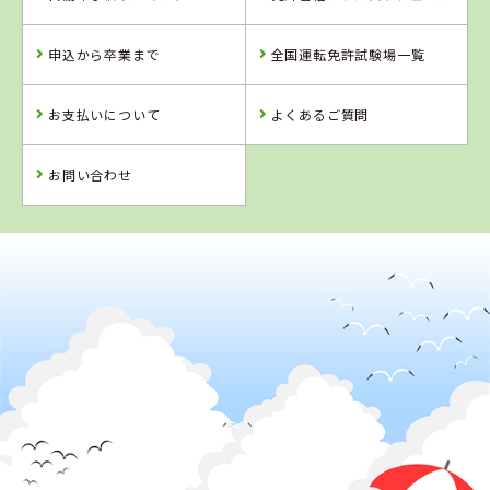
島根県
香川県
愛媛県
浜乃木ドライビ
かんおんじ自動
八幡浜自動車教
申込から卒業まで
全国運転免許試験場一覧
ングスクール
車学校
習所
詳 細
詳 細
詳 細
お支払いについて
よくあるご質問
予 約
予 約
予 約
詳 細
予 約
お問い合わせ
4
5
6
位
位
位
2
位
香川県
かんおんじ自動車学校
愛媛県
香川県
鳥取県
宇摩自動車教習
かがわ自動車学
倉吉自動車学校
所
校