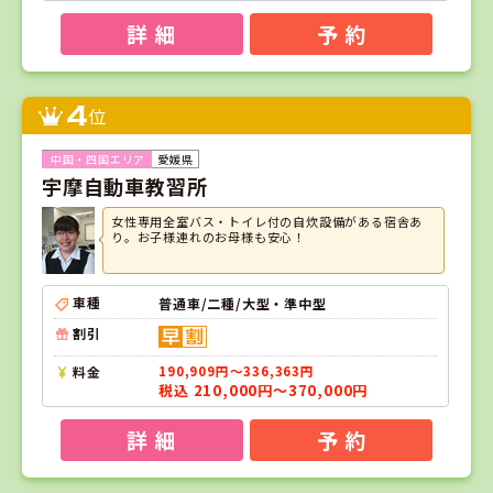
詳 細
予 約
4
位
愛媛県
宇摩自動車教習所
女性専用全室バス・トイレ付の自炊設備がある宿舎あ
り。お子様連れのお母様も安心！
車種
普通車/二種/大型・準中型
割引
料金
190,909円～336,363円
税込 210,000円～370,000円
詳 細
予 約