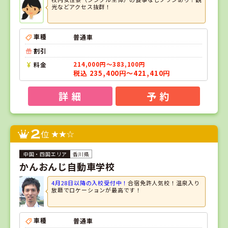
光などアクセス抜群！
車種
普通車
割引
料金
214,000円～383,100円
税込 235,400円～421,410円
詳 細
予 約
2
位
香川県
かんおんじ自動車学校
4月28日以降の入校受付中！
合宿免許人気校！温泉入り
放題でロケーションが最高です！
車種
普通車