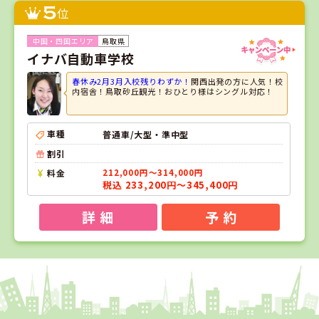
5
位
鳥取県
イナバ自動車学校
春休み2月3月入校残りわずか！
関西出発の方に人気！校
内宿舎！鳥取砂丘観光！おひとり様はシングル対応！
車種
普通車/大型・準中型
割引
料金
212,000円～314,000円
税込 233,200円～345,400円
詳 細
予 約
1
1
2
3
位
位
位
位
徳島県
阿波自動車学校