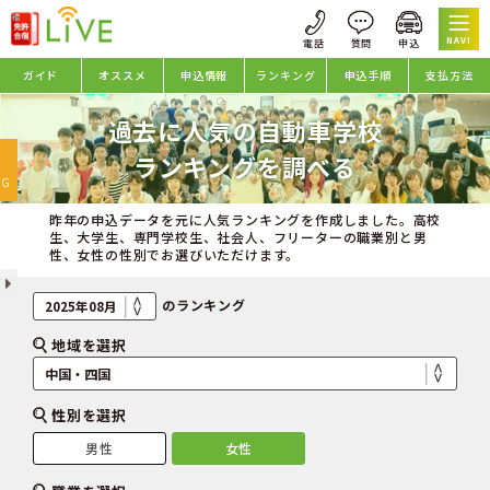
NAVI
ガイド
オススメ
申込情報
ランキング
申込手順
支払方法
過去に人気の自動車学校
oggle
ランキングを調べる
avigation
NG
昨年の申込データを元に人気ランキングを作成しました。高校
生、大学生、専門学校生、社会人、フリーターの職業別と男
性、女性の性別でお選びいただけます。
のランキング
地域を選択
性別を選択
男性
女性