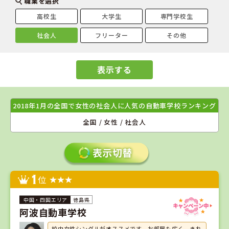
職業を選択
高校生
大学生
専門学校生
社会人
フリーター
その他
表示する
2018年1月の全国で女性の社会人に人気の自動車学校ランキング
全国 / 女性 / 社会人
1
位
徳島県
阿波自動車学校
校内女性シングルがオススメです。お部屋も広く、きれ