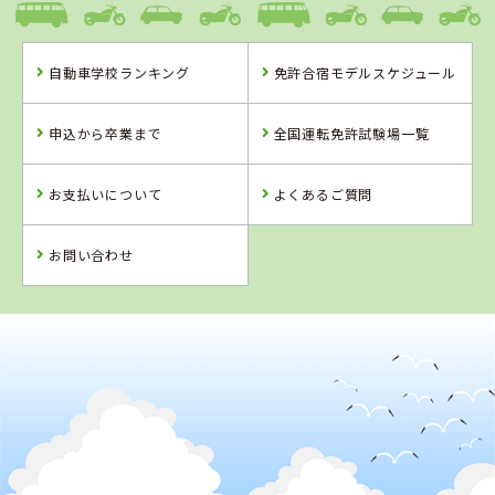
自動車学校ランキング
免許合宿モデルスケジュール
徳島県
鳥取県
徳島県
阿波自動車学校
倉吉自動車学校
徳島かいふ自動
申込から卒業まで
全国運転免許試験場一覧
車学校
お支払いについて
よくあるご質問
詳 細
詳 細
詳 細
詳 細
予 約
お問い合わせ
予 約
予 約
予 約
2
位
4
5
位
位
鳥取県
倉吉自動車学校