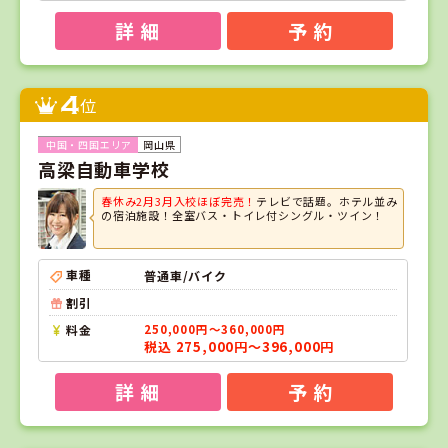
詳 細
予 約
4
位
岡山県
高梁自動車学校
春休み2月3月入校ほぼ完売！
テレビで話題。ホテル並み
の宿泊施設！全室バス・トイレ付シングル・ツイン！
車種
普通車/バイク
割引
料金
250,000円～360,000円
税込 275,000円～396,000円
詳 細
予 約