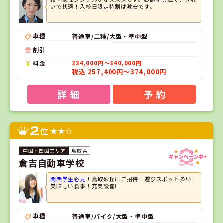
いで快適！入校日限定特割は激安です。
車種
普通車/二種/大型・準中型
割引
料金
234,000円～340,000円
税込 257,400円～374,000円
詳 細
予 約
2
位
鳥取県
倉吉自動車学校
関西学生必見！
鳥取砂丘にご招待！遊びスポット多い！
美味しい食事！充実設備!
車種
普通車/バイク/大型・準中型