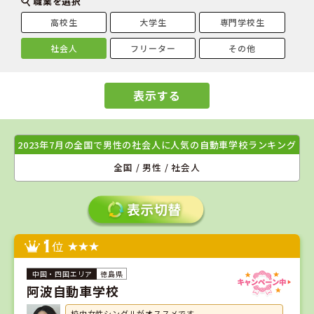
職業を選択
高校生
大学生
専門学校生
社会人
フリーター
その他
表示する
2023年7月の全国で男性の社会人に人気の自動車学校ランキング
全国 / 男性 / 社会人
1
位
徳島県
阿波自動車学校
校内女性シングルがオススメです。