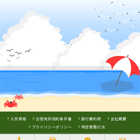
すくも自動車学校
広島県
ロイヤルドライ
ビングスクール
愛媛県
香川県
八幡浜自動車教
かんおんじ自動
習所
車学校
詳 細
詳 細
詳 細
詳 細
予 約
予 約
予 約
予 約
3
位
7
8
9
位
位
位
徳島県
徳島かいふ自動車学校
入校資格
合宿免許契約条件書
旅行業約款
会社概要
プライバシーポリシー
特定商取引法