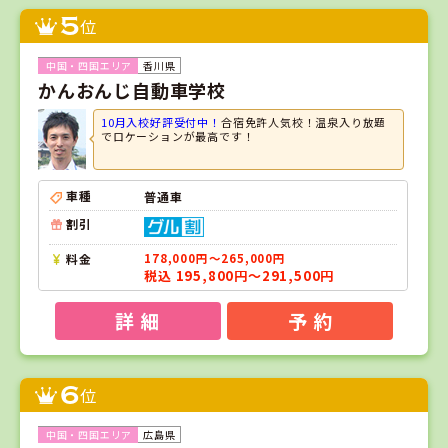
5
位
香川県
かんおんじ自動車学校
10月入校好評受付中！
合宿免許人気校！温泉入り放題
でロケーションが最高です！
車種
普通車
割引
料金
178,000円～265,000円
税込 195,800円～291,500円
詳 細
予 約
6
位
広島県