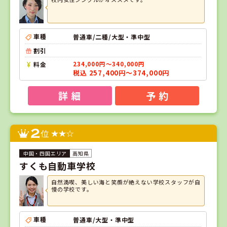
車種
普通車/二種/大型・準中型
割引
料金
234,000円～340,000円
税込 257,400円～374,000円
詳 細
予 約
2
位
高知県
すくも自動車学校
自然満喫、美しい海と笑顔が絶えない学校スタッフが自
慢の学校です。
車種
普通車/大型・準中型