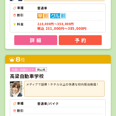
車種
普通車
割引
料金
210,000円～350,000円
税込 231,000円～385,000円
詳 細
予 約
8
位
岡山県
高梁自動車学校
メディアで話題！ホテル以上の快適な校内宿泊施設！
車種
普通車/バイク
割引