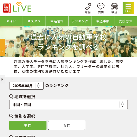
NAVI
ガイド
オススメ
申込情報
ランキング
申込手順
支払方法
過去に人気の自動車学校
oggle
ランキングを調べる
avigation
NG
昨年の申込データを元に人気ランキングを作成しました。高校
生、大学生、専門学校生、社会人、フリーターの職業別と男
性、女性の性別でお選びいただけます。
のランキング
地域を選択
性別を選択
男性
女性