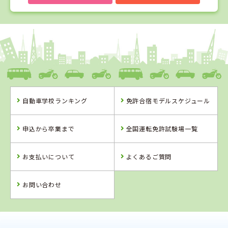
1
1
2
3
位
位
位
位
徳島県
阿波自動車学校
自動車学校ランキング
免許合宿モデルスケジュール
徳島県
高知県
徳島県
阿波自動車学校
すくも自動車学
徳島かいふ自動
申込から卒業まで
全国運転免許試験場一覧
校
車学校
お支払いについて
よくあるご質問
詳 細
詳 細
詳 細
詳 細
予 約
お問い合わせ
予 約
予 約
予 約
2
位
4
5
6
位
位
位
高知県