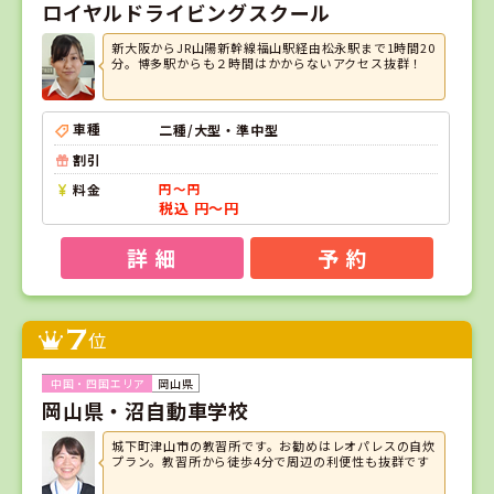
ロイヤルドライビングスクール
新大阪からJR山陽新幹線福山駅経由松永駅まで1時間20
分。博多駅からも２時間はかからないアクセス抜群！
車種
二種/大型・準中型
割引
料金
円～円
税込 円～円
詳 細
予 約
7
位
岡山県
岡山県・沼自動車学校
城下町津山市の教習所です。お勧めはレオパレスの自炊
プラン。教習所から徒歩4分で周辺の利便性も抜群です