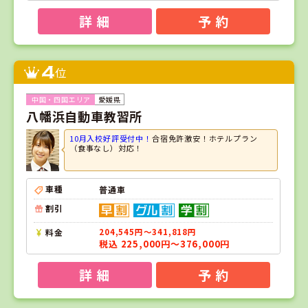
詳 細
予 約
4
位
愛媛県
八幡浜自動車教習所
10月入校好評受付中！
合宿免許激安！ホテルプラン
（食事なし）対応！
車種
普通車
割引
料金
204,545円～341,818円
税込 225,000円～376,000円
詳 細
予 約