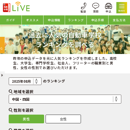
NAVI
ガイド
オススメ
申込情報
ランキング
申込手順
支払方法
過去に人気の自動車学校
oggle
ランキングを調べる
avigation
NG
昨年の申込データを元に人気ランキングを作成しました。高校
生、大学生、専門学校生、社会人、フリーターの職業別と男
性、女性の性別でお選びいただけます。
のランキング
地域を選択
性別を選択
男性
女性