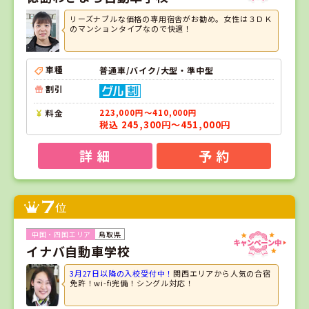
リーズナブルな価格の専用宿舎がお勧め。女性は３ＤＫ
のマンションタイプなので快適！
車種
普通車/バイク/大型・準中型
割引
料金
223,000円～410,000円
税込 245,300円～451,000円
詳 細
予 約
7
位
鳥取県
イナバ自動車学校
3月27日以降の入校受付中！
関西エリアから人気の合宿
免許！wi-fi完備！シングル対応！