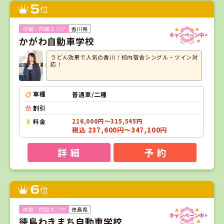
5
位
香川県
かがわ自動車学校
うどん効果で人気の香川！校内宿舎シングル・ツイン対
応！
車種
普通車/二種
割引
料金
216,000円～315,545円
税込 237,600円～347,100円
詳 細
予 約
6
位
徳島県
徳島わきまち自動車学校