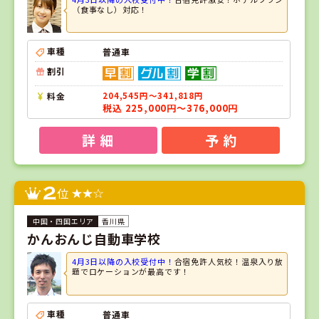
（食事なし）対応！
車種
普通車
割引
料金
204,545円～341,818円
税込 225,000円～376,000円
詳 細
予 約
2
位
香川県
かんおんじ自動車学校
4月3日以降の入校受付中！
合宿免許人気校！温泉入り放
題でロケーションが最高です！
車種
普通車