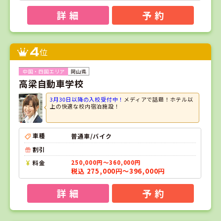
詳 細
予 約
4
位
岡山県
高梁自動車学校
3月30日以降の入校受付中！
メディアで話題！ホテル以
上の快適な校内宿泊施設！
車種
普通車/バイク
割引
料金
250,000円～360,000円
税込 275,000円～396,000円
詳 細
予 約