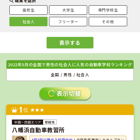
職業を選択
高校生
大学生
専門学校生
社会人
フリーター
その他
表示する
2022年5月の全国で男性の社会人に人気の自動車学校ランキング
全国 / 男性 / 社会人
1
位
愛媛県
八幡浜自動車教習所
4月3日以降の入校受付中！
合宿免許激安！ホテルプラン