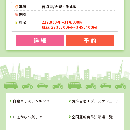
車種
普通車/大型・準中型
割引
料金
212,000円～314,000円
税込 233,200円～345,400円
詳 細
予 約
1
1
2
3
位
位
位
位
愛媛県
八幡浜自動車教習所
自動車学校ランキング
免許合宿モデルスケジュール
愛媛県
香川県
徳島県
八幡浜自動車教
かんおんじ自動
阿波自動車学校
申込から卒業まで
全国運転免許試験場一覧
習所
車学校