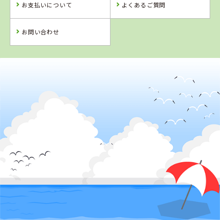
お支払いについて
よくあるご質問
詳 細
詳 細
詳 細
詳 細
予 約
予 約
予 約
予 約
お問い合わせ
2
位
4
5
6
位
位
位
香川県
かんおんじ自動車学校
岡山県
香川県
徳島県
高梁自動車学校
かがわ自動車学
徳島わきまち自
校
動車学校
詳 細
予 約
詳 細
詳 細
詳 細
予 約
予 約
予 約