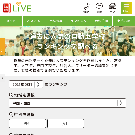
NAVI
ガイド
オススメ
申込情報
ランキング
申込手順
支払方法
過去に人気の自動車学校
oggle
ランキングを調べる
avigation
NG
昨年の申込データを元に人気ランキングを作成しました。高校
生、大学生、専門学校生、社会人、フリーターの職業別と男
性、女性の性別でお選びいただけます。
のランキング
地域を選択
性別を選択
男性
女性