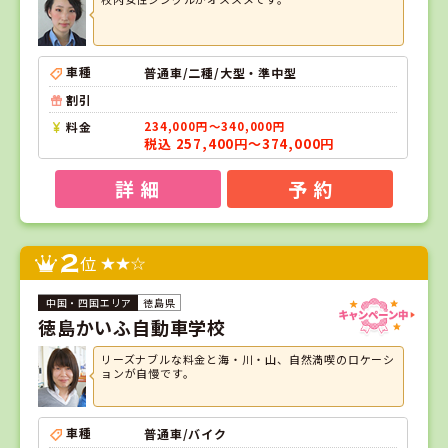
車種
普通車/二種/大型・準中型
割引
料金
234,000円～340,000円
税込 257,400円～374,000円
詳 細
予 約
2
位
徳島県
徳島かいふ自動車学校
リーズナブルな料金と海・川・山、自然満喫のロケーシ
ョンが自慢です。
車種
普通車/バイク