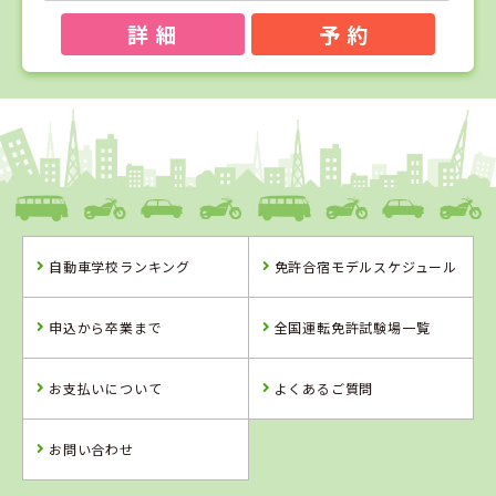
詳 細
予 約
1
1
2
3
位
位
位
位
徳島県
阿波自動車学校
自動車学校ランキング
免許合宿モデルスケジュール
徳島県
徳島県
鳥取県
阿波自動車学校
徳島かいふ自動
倉吉自動車学校
申込から卒業まで
全国運転免許試験場一覧
車学校
お支払いについて
よくあるご質問
詳 細
詳 細
詳 細
詳 細
予 約
お問い合わせ
予 約
予 約
予 約
2
位