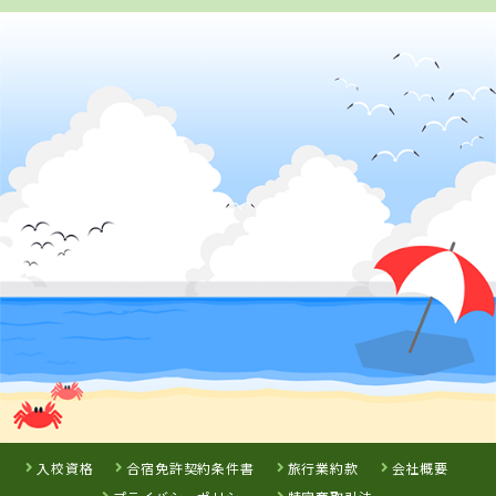
徳島県
徳島かいふ自動車学校
詳 細
予 約
3
位
鳥取県
倉吉自動車学校
入校資格
合宿免許契約条件書
旅行業約款
会社概要