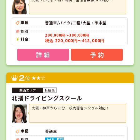
車種
普通車/バイク/二種/大型・準中型
割引
200,000円～380,000円
料金
税込 220,000円～418,000円
詳 細
予 約
2
位
兵庫県
北播ドライビングスクール
大阪・神戸から90分！校内宿舎シングル対応！
車種
普通車
割引