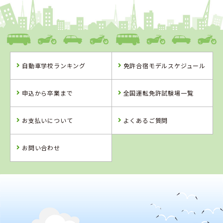
和歌山県
ドライビングスクールかいなん
自動車学校ランキング
免許合宿モデルスケジュール
和歌山県
兵庫県
兵庫県
ドライビングス
北播ドライビン
大陽猪名川自動
申込から卒業まで
全国運転免許試験場一覧
クールかいなん
グスクール
車学校
詳 細
詳 細
詳 細
お支払いについて
よくあるご質問
詳 細
予 約
予 約
予 約
予 約
お問い合わせ
4
2
位
位
兵庫県
北播ドライビングスクール