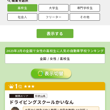
職業を選択
高校生
大学生
専門学校生
社会人
フリーター
その他
表示する
2023年2月の全国で女性の高校生に人気の自動車学校ランキング
全国 / 女性 / 高校生
1
位
和歌山県
ドライビングスクールかいなん
大阪から特急で約１時間！全宿舎無線LAN対応！