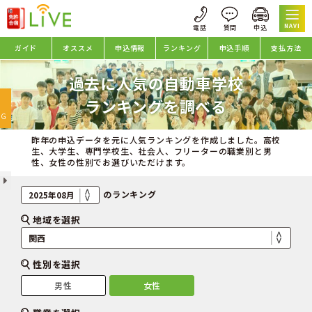
NAVI
ガイド
オススメ
申込情報
ランキング
申込手順
支払方法
過去に人気の自動車学校
oggle
ランキングを調べる
avigation
NG
昨年の申込データを元に人気ランキングを作成しました。高校
生、大学生、専門学校生、社会人、フリーターの職業別と男
性、女性の性別でお選びいただけます。
のランキング
地域を選択
性別を選択
男性
女性