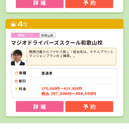
詳 細
予 約
4
位
和歌山県
マジオドライバーズスクール和歌山校
関西方面からアクセス良し！宿泊先は、ホテルプランと
マンションプランの２種類。。
車種
普通車
割引
料金
270,000円～415,000円
税込 297,000円～456,500円
詳 細
予 約
1
1
2
3
位
位
位
位