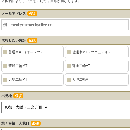
※国籍により、ご用意いただく書類が異なります。
メールアドレス
必須
取得したい免許
必須
普通車AT（オートマ）
普通車MT（マニュアル）
普通二輪MT
普通二輪AT
大型二輪MT
大型二輪AT
出発地
必須
第１希望 入校日
必須