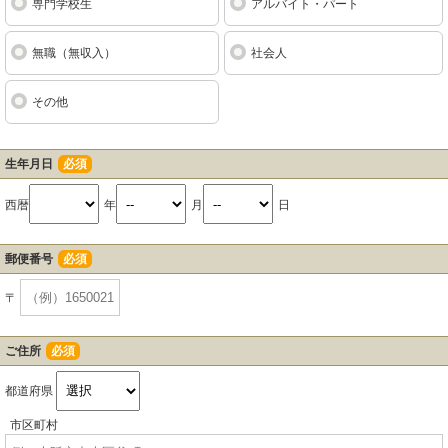
専門学校生
アルバイト・パート
無職（無収入）
社会人
その他
生年月日
必須
西暦
年
月
日
郵便番号
必須
〒
ご住所
必須
都道府県
市区町村