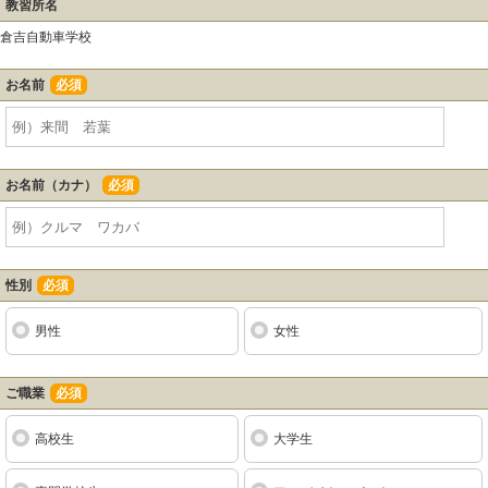
教習所名
倉吉自動車学校
お名前
必須
お名前（カナ）
必須
性別
必須
男性
女性
ご職業
必須
高校生
大学生