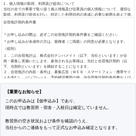
1．個人情報の取得、利用及び提供について
当社の全ての事業で取り扱う個人情報及び従業員の個人情報について、適切な
取得、利用及び提供を行い、特定した利用目的の達成に必要な範囲を超えて個
人情報を取り扱うことはありません。利用目的を超えて個人情報の取り扱いを
合宿免許契約条件書
行う場合には、あらかじめご本人の同意を得ます。
＊お申し込みの際は、必ずこの合宿免許契約条件書をご確認ください。
2．個人情報に関する法令や指針、規範について
＊お申し込みが未成年の方は、親権者（ご両親）の同意が必要となります。
個人情報に関する法令・国が定める指針その他の規範を守ります。
（総則）
3．個人情報の安全管理について
１．この合宿免許は、株式会社ナンバメイト（以下、当社といいます）が企
個人情報への不正アクセスや、個人情報の漏えい、紛失、破壊、改ざん等に対
画・募集し実施いたします。参加されるお客様は、当社と合宿免許契約（以
して、合理的な防止並びに是正措置を行います。
下、当契約といいます）を締結することになります。
２．合宿免許の内容・条件は、募集広告（ＷＥＢ・スマートフォン・携帯サイ
4．個人情報に関する苦情及び相談について
トを含む）、パンフレット、予約確認書面の他、当合宿免許契約条件書および
個人情報に関する苦情及び相談には、速やかに対処します。
標準旅行業約款募集企画旅行契約の部
によります。
（お申し込みとご契約の成立）
5．個人情報保護の取り組み（個人情報保護マネジメントシステム）について
【重要なお知らせ】
個人情報の保護を適切に行うため、継続的にその取り組みを見直し、改善しま
１．当社は、お客様より自動車教習所、入校日、運転免許種別を指定して手配
このお申込みは【仮申込み】であり、
す。
の希望を承り、道路交通法、自動車教習所個別規約、空席状況を確認し、当社
現時点では教習所・宿舎・入校日は確定していません。
制定日 2001年6月1日
が手配を承諾する旨をお客様へ回答した後、お客様からお申し込みをいただき
改定日 2008年10月15日
ます。なお、お申し込みの方が未成年の場合は、親権者の同意を確認させてい
株式会社ナンバメイト
ただきます。
教習所の空き状況および条件を確認のうえ、
代表取締役 時野 学
２．お申し込み後、当社が指定する期日までにお客様が申込金または教習料金
当社からのご連絡をもって正式なお申込み確定となります。
全額をお支払いいただいた場合に当契約の成立として取り扱います。「お客様
個人情報の取り扱いについて
が申込金または教習料金全額をお支払いいただいた場合」とは以下のいずれか