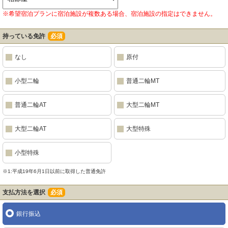
※希望宿泊プランに宿泊施設が複数ある場合、宿泊施設の指定はできません。
持っている免許
必須
なし
原付
小型二輪
普通二輪MT
普通二輪AT
大型二輪MT
大型二輪AT
大型特殊
小型特殊
※1:平成19年6月1日以前に取得した普通免許
支払方法を選択
必須
銀行振込