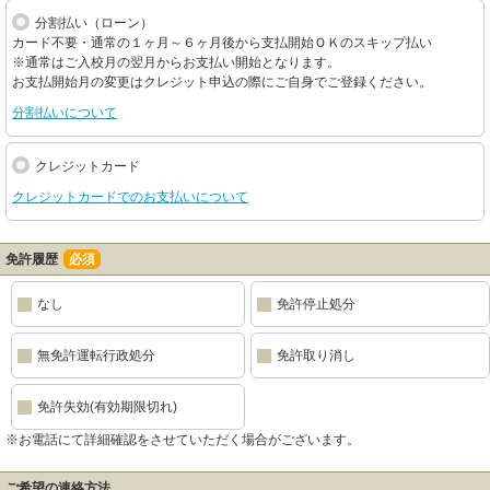
分割払い（ローン）
カード不要・通常の１ヶ月～６ヶ月後から支払開始ＯＫのスキップ払い
※通常はご入校月の翌月からお支払い開始となります。
お支払開始月の変更はクレジット申込の際にご自身でご登録ください。
分割払いについて
クレジットカード
クレジットカードでのお支払いについて
免許履歴
必須
なし
免許停止処分
無免許運転行政処分
免許取り消し
免許失効(有効期限切れ)
※お電話にて詳細確認をさせていただく場合がございます。
ご希望の連絡方法