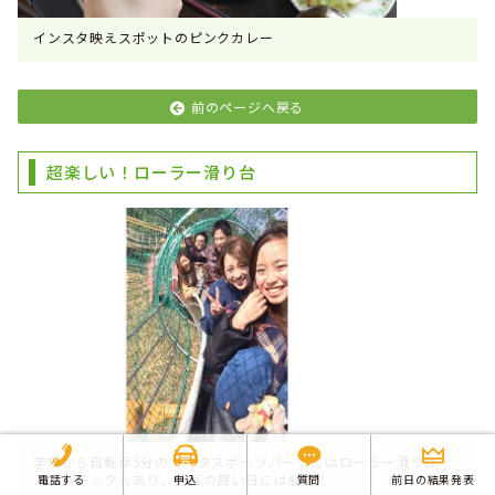
インスタ映えスポットのピンクカレー
前のページへ戻る
超楽しい！ローラー滑り台
学校から自転車5分のヤマタスポーツパークにはローラー滑り台・
アスレチックもあり、天気の良い日には最高！
電話する
申込
質問
前日の結果発表