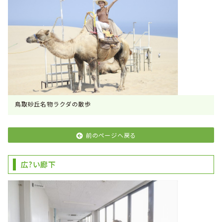
鳥取砂丘名物ラクダの散歩
前のページへ戻る
広?い廊下