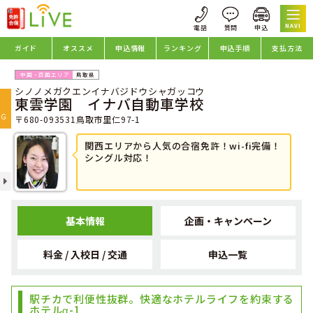
NAVI
ガイド
オススメ
申込情報
ランキング
申込手順
支払方法
鳥取県
シノノメガクエンイナバジドウシャガッコウ
oggle
東雲学園 イナバ自動車学校
avigation
NG
〒680-093531鳥取市里仁97-1
関西エリアから人気の合宿免許！wi-fi完備！
シングル対応！
基本情報
企画・キャンペーン
料金 / 入校日 / 交通
申込一覧
駅チカで利便性抜群。快適なホテルライフを約束する
ホテルα-1