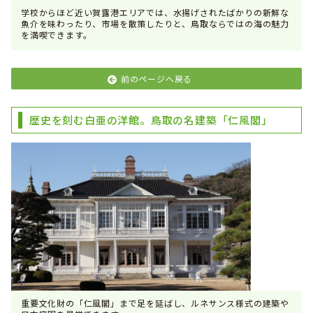
学校からほど近い賀露港エリアでは、水揚げされたばかりの新鮮な
魚介を味わったり、市場を散策したりと、鳥取ならではの海の魅力
を満喫できます。
前のページへ戻る
歴史を刻む白亜の洋館。鳥取の名建築「仁風閣」
重要文化財の「仁風閣」まで足を延ばし、ルネサンス様式の建築や