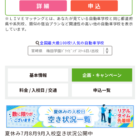
詳 細
申 込
※ＬＩＶＥマッチングとは、あなたが見ている自動車学校と同じ都道府
県や系列校、類似の宿泊プランなど関連性の高い他の自動車学校を表示
しています。
全国最大級100校!人気の自動車学校
基本情報
企画・キャンペーン
料金 / 入校日 / 交通
申込一覧
夏休み7月8月9月入校空き状況公開中