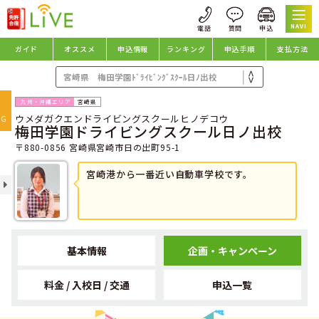
NAVI
ガイド
オススメ
申込情報
ランキング
申込手順
支払方法
oggle
宮崎県
ウメダガクエンドライビングスクールヒノデコウ
avigation
NG
梅田学園ドライビングスクール日ノ出校
〒880-0856 宮崎県宮崎市日の出町95-1
宮崎港から一番近い自動車学校です。
基本情報
企画・キャンペーン
料金 / 入校日 / 交通
申込一覧