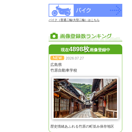
バイク（普通二輪/大型二輪）はこちら
4898枚
現在
画像登録中
2026.07.27
広島県
竹原自動車学校
歴史情緒あふれる竹原の町並み保存地区