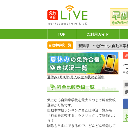
TOP
ご利用ガイド
〒9
夏休み7月8月9月入校空き状況公開中
気になる自動車学校を最大５つまで料金比較
登録が可能です。
自動車学校ランキング
または
申込一覧
から
「料金を比較する」をクリックして登録しよ
う！
削除も自由にできるので、どんどん登録して