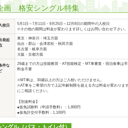
企画 格安シングル特集
5月1日～7月11日・9月25日～12月8日の期間中の入校日
入校日
※その他の期間は料金が変わります詳しくはお問い合わせ下さい。
東京・神奈川・埼玉方面
出発起
仙台・郡山・会津若松・秋田方面
点
名古屋・岐阜方面
大阪・京都方面
29歳までの方は技能教習・AT技能検定・MT車審査・宿泊食事は
条件な
料金不要
ど
※MT車は、30歳以上の方はご入校いただけません。
※AT車をご希望の方で上記年齢制限を超える方は料金が変わりま
にご相談ください。
【別途料金】
●仮免試験料（申請手数料）：1,800円
●仮免許交付手数料：1,100円
シングル（バス・トイレ付）