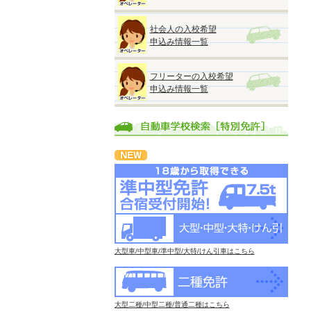
社会人の入校希望
申込み情報一覧
フリーターの入校希望
申込み情報一覧
大型車/中型車/準中型/大特/けん引車はこちら
大型二種/中型二種/普通二種はこちら