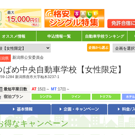
オススメ情報
申込情報一覧
自動車学校ランキング
新潟県公安委員会
新潟県
つばめ中央自動車学校【女性限定】
59-1284 新潟県燕市大字杣木3237-1
最短卒業日数
AT
:15日～
MT
:17日～
宿泊プラン
お得なキャンペーン