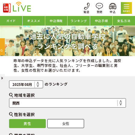
NAVI
ガイド
オススメ
申込情報
ランキング
申込手順
支払方法
過去に人気の自動車学校
oggle
ランキングを調べる
avigation
NG
昨年の申込データを元に人気ランキングを作成しました。高校
生、大学生、専門学校生、社会人、フリーターの職業別と男
性、女性の性別でお選びいただけます。
のランキング
地域を選択
性別を選択
男性
女性