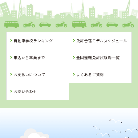
和歌山県
ドライビングスクールかいなん
自動車学校ランキング
免許合宿モデルスケジュール
和歌山県
兵庫県
和歌山県
ドライビングス
大陽猪名川自動
マジオドライバ
申込から卒業まで
全国運転免許試験場一覧
クールかいなん
車学校
ーズスクール和
歌山校
詳 細
詳 細
詳 細
お支払いについて
よくあるご質問
詳 細
予 約
予 約
予 約
予 約
お問い合わせ
2
位
4
位
兵庫県
大陽猪名川自動車学校