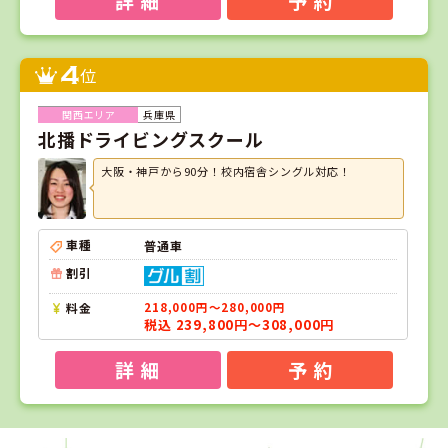
詳 細
予 約
4
位
兵庫県
北播ドライビングスクール
大阪・神戸から90分！校内宿舎シングル対応！
車種
普通車
割引
料金
218,000円～280,000円
税込 239,800円～308,000円
詳 細
予 約
1
1
2
3
位
位
位
位