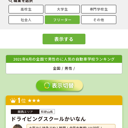
職業を選択
高校生
大学生
専門学校生
社会人
フリーター
その他
表示する
2021年6月の全国で男性のに人気の自動車学校ランキング
全国 / 男性 /
1
位
和歌山県
ドライビングスクールかいなん
大阪から特急で約１時間！全宿舎無線LAN対応！