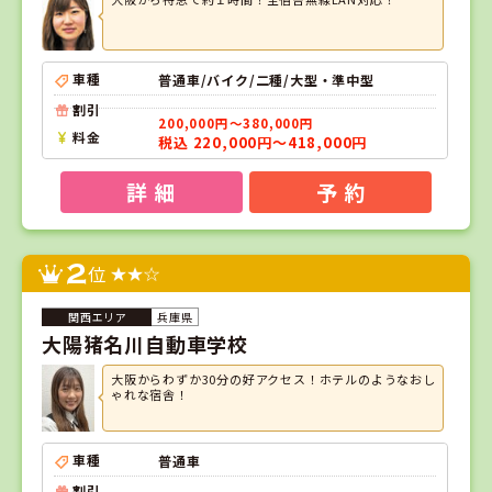
車種
普通車/バイク/二種/大型・準中型
割引
200,000円～380,000円
料金
税込 220,000円～418,000円
詳 細
予 約
2
位
兵庫県
大陽猪名川自動車学校
大阪からわずか30分の好アクセス！ホテルのようなおし
ゃれな宿舎！
車種
普通車
割引