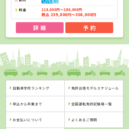
料金
218,000円～280,000円
税込 239,800円～308,000円
詳 細
予 約
1
1
2
位
位
位
和歌山県
ドライビングスクールかいなん
自動車学校ランキング
免許合宿モデルスケジュール
和歌山県
兵庫県
ドライビングス
北播ドライビン
申込から卒業まで
全国運転免許試験場一覧
クールかいなん
グスクール
お支払いについて
よくあるご質問
詳 細
予 約
詳 細
詳 細