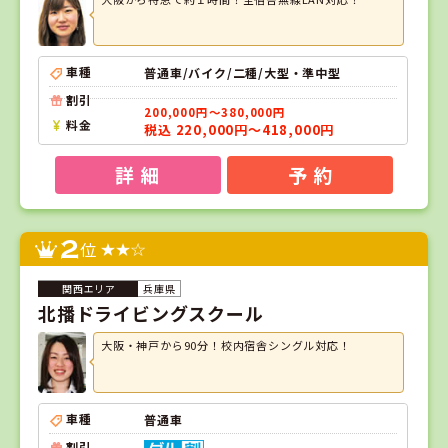
車種
普通車/バイク/二種/大型・準中型
割引
200,000円～380,000円
料金
税込 220,000円～418,000円
詳 細
予 約
2
位
兵庫県
北播ドライビングスクール
大阪・神戸から90分！校内宿舎シングル対応！
車種
普通車
割引