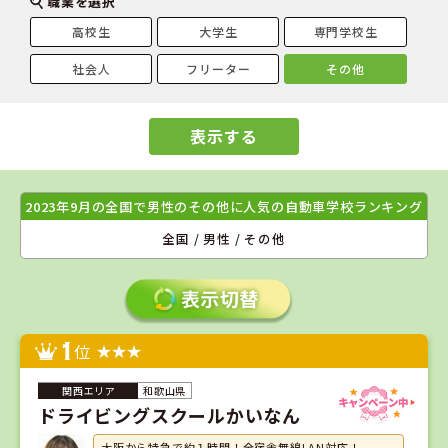
職業を選択
高校生
大学生
専門学校生
社会人
フリーター
その他
表示する
2023年9月の全国で男性のその他に人気の自動車学校ランキング
全国 / 男性 / その他
1
位
和歌山県
ドライビングスクールかいなん
大阪から特急で約１時間！全宿舎無線LAN対応！