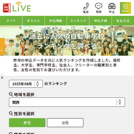
NAVI
ガイド
オススメ
申込情報
ランキング
申込手順
支払方法
過去に人気の自動車学校
oggle
ランキングを調べる
avigation
NG
昨年の申込データを元に人気ランキングを作成しました。高校
生、大学生、専門学校生、社会人、フリーターの職業別と男
性、女性の性別でお選びいただけます。
のランキング
地域を選択
性別を選択
男性
女性