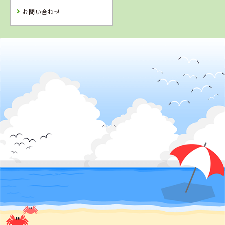
お問い合わせ
予 約
予 約
2
位
兵庫県
北播ドライビングスクール
詳 細
予 約